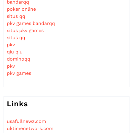
bandarqq
poker online
situs qq
pkv games bandarqq
situs pkv games
situs qq
pkv
qiu qiu
dominoqq
pkv
pkv games
Links
usafullnewz.com
uktimenetwork.com