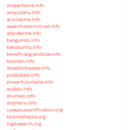
ampacheme.info
ampullahu.info
aromaxme.info
asserthatecontrast.info
atenderme.info
bangumiio.info
bekosunhu.info
beneficialgrandiose.info
blomaio.info
dosellinfoplete.info
podtubeio.info
powerfulvolatile.info
qvidsio.info
shumaio.info
slotherio.info
cysapluscertification.org
fortnitehacks.org
loginsearch.org