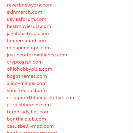
reverbnewyork.com
skinmerch.com
usvisaforum.com
bestmovierulz.com
jagalchi-trade.com
loopersound.com
minapenelope.com
justicereformalliance.com
cryptoglax.com
ohiohobbyplus.com
bogothemes.com
ajino-mingei.com
yourfreehost.info
cheapnorthfacejacketsm.com
gurjoshhomes.com
tombradydiet.com
bonthaiclub.com
casusbelli-mod.com