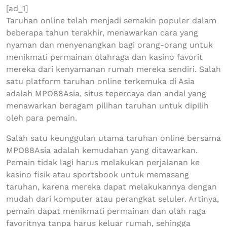
[ad_1]
Taruhan online telah menjadi semakin populer dalam
beberapa tahun terakhir, menawarkan cara yang
nyaman dan menyenangkan bagi orang-orang untuk
menikmati permainan olahraga dan kasino favorit
mereka dari kenyamanan rumah mereka sendiri. Salah
satu platform taruhan online terkemuka di Asia
adalah MPO88Asia, situs tepercaya dan andal yang
menawarkan beragam pilihan taruhan untuk dipilih
oleh para pemain.
Salah satu keunggulan utama taruhan online bersama
MPO88Asia adalah kemudahan yang ditawarkan.
Pemain tidak lagi harus melakukan perjalanan ke
kasino fisik atau sportsbook untuk memasang
taruhan, karena mereka dapat melakukannya dengan
mudah dari komputer atau perangkat seluler. Artinya,
pemain dapat menikmati permainan dan olah raga
favoritnya tanpa harus keluar rumah, sehingga