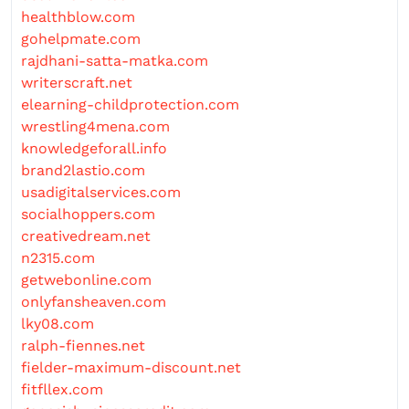
healthblow.com
gohelpmate.com
rajdhani-satta-matka.com
writerscraft.net
elearning-childprotection.com
wrestling4mena.com
knowledgeforall.info
brand2lastio.com
usadigitalservices.com
socialhoppers.com
creativedream.net
n2315.com
getwebonline.com
onlyfansheaven.com
lky08.com
ralph-fiennes.net
fielder-maximum-discount.net
fitfllex.com