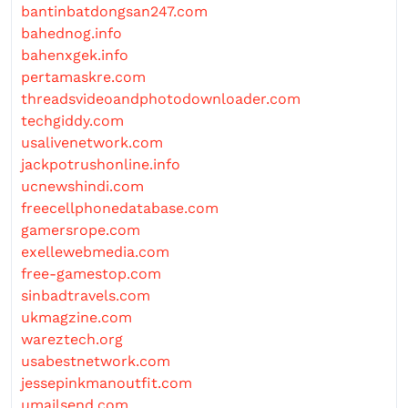
bantinbatdongsan247.com
bahednog.info
bahenxgek.info
pertamaskre.com
threadsvideoandphotodownloader.com
techgiddy.com
usalivenetwork.com
jackpotrushonline.info
ucnewshindi.com
freecellphonedatabase.com
gamersrope.com
exellewebmedia.com
free-gamestop.com
sinbadtravels.com
ukmagzine.com
wareztech.org
usabestnetwork.com
jessepinkmanoutfit.com
umailsend.com