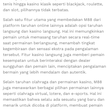
tenis hingga kasino klasik seperti blackjack, roulette,
dan slot, pilihannya tidak terbatas.
Salah satu fitur utama yang membedakan M88 dari
platform taruhan online lainnya adalah opsi taruhan
langsung dan kasino langsung. Hal ini memungkinkan
pemain untuk memasang taruhan secara real-time
saat permainan berlangsung, menambah tingkat
kegembiraan dan sensasi ekstra pada pengalaman
tersebut. Fitur kasino langsung juga memberi pemain
kesempatan untuk berinteraksi dengan dealer
sungguhan dan pemain lain, menciptakan pengalaman
bermain yang lebih mendalam dan autentik.
Selain taruhan olahraga dan permainan kasino, M88
juga menawarkan berbagai pilihan permainan lainnya
seperti olahraga virtual, lotere, dan e-sports. Hal ini
memastikan bahwa selalu ada sesuatu yang baru dan
menarik untuk dicoba di platform, membuat pemain