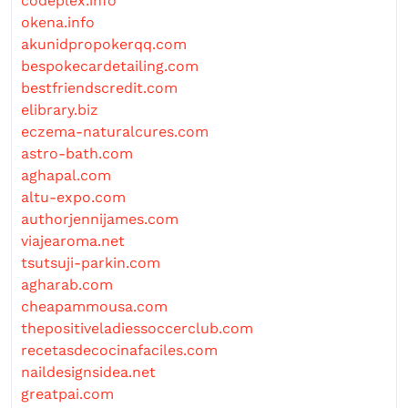
codeplex.info
okena.info
akunidpropokerqq.com
bespokecardetailing.com
bestfriendscredit.com
elibrary.biz
eczema-naturalcures.com
astro-bath.com
aghapal.com
altu-expo.com
authorjennijames.com
viajearoma.net
tsutsuji-parkin.com
agharab.com
cheapammousa.com
thepositiveladiessoccerclub.com
recetasdecocinafaciles.com
naildesignsidea.net
greatpai.com