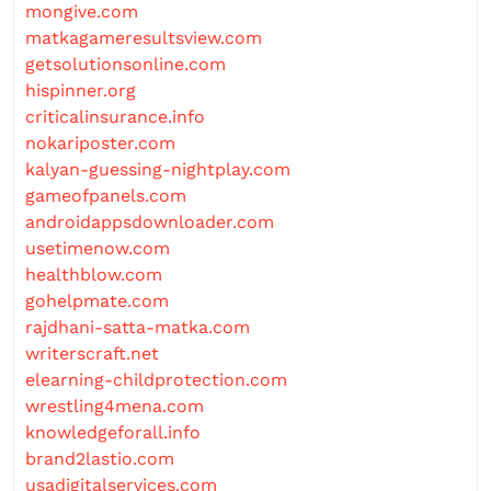
mongive.com
matkagameresultsview.com
getsolutionsonline.com
hispinner.org
criticalinsurance.info
nokariposter.com
kalyan-guessing-nightplay.com
gameofpanels.com
androidappsdownloader.com
usetimenow.com
healthblow.com
gohelpmate.com
rajdhani-satta-matka.com
writerscraft.net
elearning-childprotection.com
wrestling4mena.com
knowledgeforall.info
brand2lastio.com
usadigitalservices.com