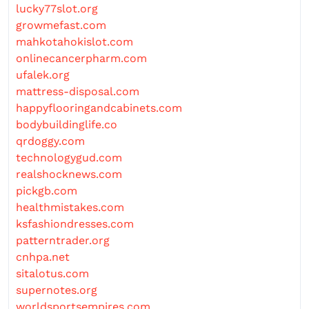
lucky77slot.org
growmefast.com
mahkotahokislot.com
onlinecancerpharm.com
ufalek.org
mattress-disposal.com
happyflooringandcabinets.com
bodybuildinglife.co
qrdoggy.com
technologygud.com
realshocknews.com
pickgb.com
healthmistakes.com
ksfashiondresses.com
patterntrader.org
cnhpa.net
sitalotus.com
supernotes.org
worldsportsempires.com