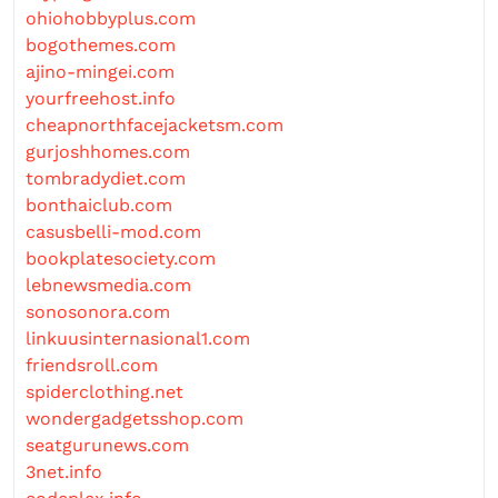
ohiohobbyplus.com
bogothemes.com
ajino-mingei.com
yourfreehost.info
cheapnorthfacejacketsm.com
gurjoshhomes.com
tombradydiet.com
bonthaiclub.com
casusbelli-mod.com
bookplatesociety.com
lebnewsmedia.com
sonosonora.com
linkuusinternasional1.com
friendsroll.com
spiderclothing.net
wondergadgetsshop.com
seatgurunews.com
3net.info