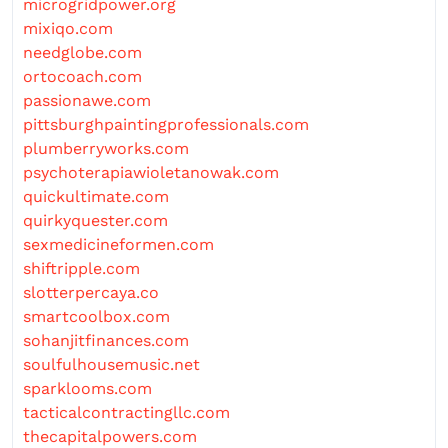
microgridpower.org
mixiqo.com
needglobe.com
ortocoach.com
passionawe.com
pittsburghpaintingprofessionals.com
plumberryworks.com
psychoterapiawioletanowak.com
quickultimate.com
quirkyquester.com
sexmedicineformen.com
shiftripple.com
slotterpercaya.co
smartcoolbox.com
sohanjitfinances.com
soulfulhousemusic.net
sparklooms.com
tacticalcontractingllc.com
thecapitalpowers.com