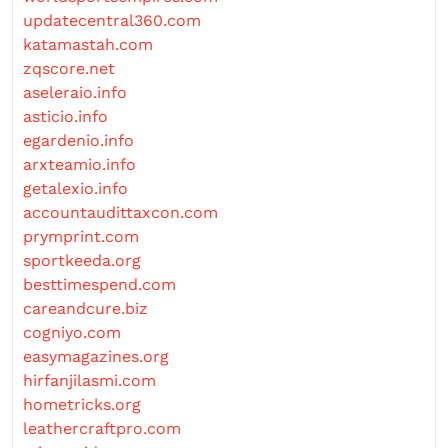
updatecentral360.com
katamastah.com
zqscore.net
aseleraio.info
asticio.info
egardenio.info
arxteamio.info
getalexio.info
accountaudittaxcon.com
prymprint.com
sportkeeda.org
besttimespend.com
careandcure.biz
cogniyo.com
easymagazines.org
hirfanjilasmi.com
hometricks.org
leathercraftpro.com