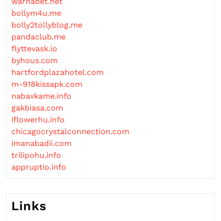
warnabet.net
bollym4u.me
bolly2tollyblog.me
pandaclub.me
flyttevask.io
byhous.com
hartfordplazahotel.com
m-918kissapk.com
nabavkame.info
gakbiasa.com
iflowerhu.info
chicagocrystalconnection.com
imanabadii.com
trilipohu.info
appruptio.info
Links