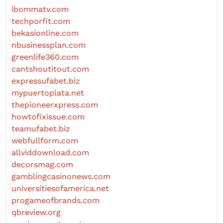
ibommatv.com
techporfit.com
bekasionline.com
nbusinessplan.com
greenlife360.com
cantshoutitout.com
expressufabet.biz
mypuertoplata.net
thepioneerxpress.com
howtofixissue.com
teamufabet.biz
webfullform.com
allviddownload.com
decorsmag.com
gamblingcasinonews.com
universitiesofamerica.net
progameofbrands.com
qbreview.org