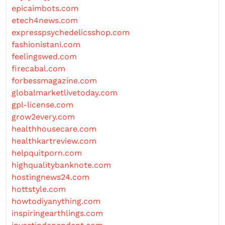
epicaimbots.com
etech4news.com
expresspsychedelicsshop.com
fashionistani.com
feelingswed.com
firecabal.com
forbessmagazine.com
globalmarketlivetoday.com
gpl-license.com
grow2every.com
healthhousecare.com
healthkartreview.com
helpquitporn.com
highqualitybanknote.com
hostingnews24.com
hottstyle.com
howtodiyanything.com
inspiringearthlings.com