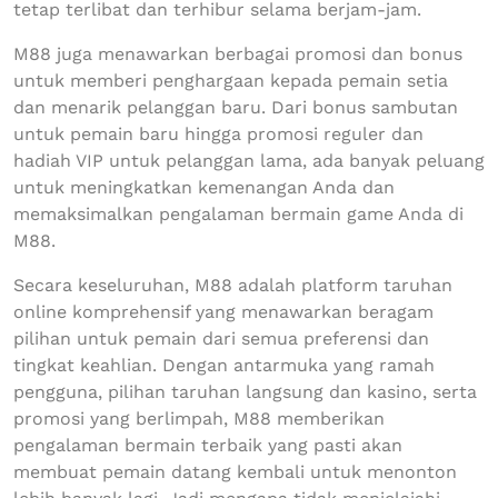
tetap terlibat dan terhibur selama berjam-jam.
M88 juga menawarkan berbagai promosi dan bonus
untuk memberi penghargaan kepada pemain setia
dan menarik pelanggan baru. Dari bonus sambutan
untuk pemain baru hingga promosi reguler dan
hadiah VIP untuk pelanggan lama, ada banyak peluang
untuk meningkatkan kemenangan Anda dan
memaksimalkan pengalaman bermain game Anda di
M88.
Secara keseluruhan, M88 adalah platform taruhan
online komprehensif yang menawarkan beragam
pilihan untuk pemain dari semua preferensi dan
tingkat keahlian. Dengan antarmuka yang ramah
pengguna, pilihan taruhan langsung dan kasino, serta
promosi yang berlimpah, M88 memberikan
pengalaman bermain terbaik yang pasti akan
membuat pemain datang kembali untuk menonton