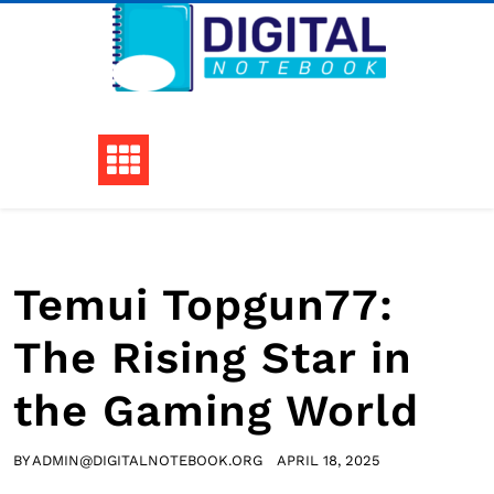
Skip
to
content
Temui Topgun77:
The Rising Star in
the Gaming World
BY
ADMIN@DIGITALNOTEBOOK.ORG
APRIL 18, 2025