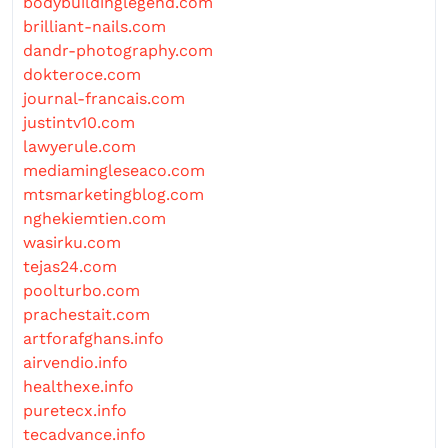
bodybuildinglegend.com
brilliant-nails.com
dandr-photography.com
dokteroce.com
journal-francais.com
justintv10.com
lawyerule.com
mediamingleseaco.com
mtsmarketingblog.com
nghekiemtien.com
wasirku.com
tejas24.com
poolturbo.com
prachestait.com
artforafghans.info
airvendio.info
healthexe.info
puretecx.info
tecadvance.info