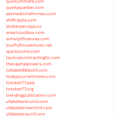
quickultimate.com
quirkyquester.com
sexmedicineformen.com
shiftripple.com
slotterpercaya.co
smartcoolbox.com
sohanjitfinances.com
soulfulhousemusic.net
sparklooms.com
tacticalcontractingllc.com
thecapitalpowers.com
tobabet88slot3.com
todayscurrentnews.com
totobet77.asia
totobet77.org
trendingpublication.com
ufabettererum3.com
ufabettermentm4.com
ufabettersum7.com