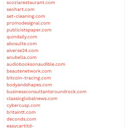
scoziarestaurant.com
seohart.com
set-cleaning.com
promodesignai.com
publicistspaper.com
quindaily.com
abosulte.com
aiverse24.com
anubella.com
audiobooksonaudible.com
beautenetwork.com
bitcoin-tracing.com
bodyandshapes.com
businessconsultantsroundrock.com
classicglobalnews.com
cybercusp.com
britaintt.com
deconds.com
easycartltd-