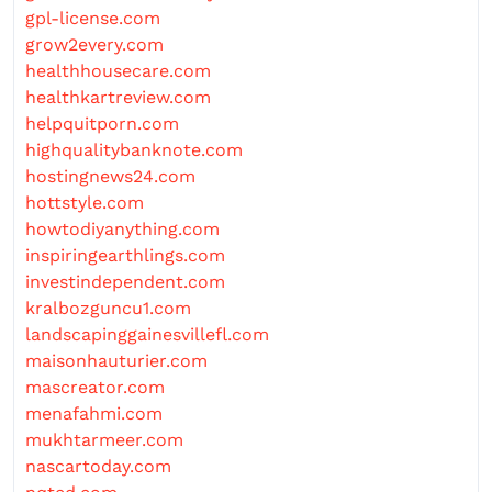
gpl-license.com
grow2every.com
healthhousecare.com
healthkartreview.com
helpquitporn.com
highqualitybanknote.com
hostingnews24.com
hottstyle.com
howtodiyanything.com
inspiringearthlings.com
investindependent.com
kralbozguncu1.com
landscapinggainesvillefl.com
maisonhauturier.com
mascreator.com
menafahmi.com
mukhtarmeer.com
nascartoday.com