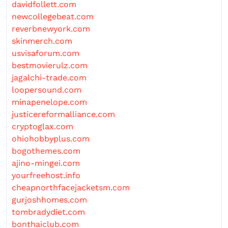
davidfollett.com
newcollegebeat.com
reverbnewyork.com
skinmerch.com
usvisaforum.com
bestmovierulz.com
jagalchi-trade.com
loopersound.com
minapenelope.com
justicereformalliance.com
cryptoglax.com
ohiohobbyplus.com
bogothemes.com
ajino-mingei.com
yourfreehost.info
cheapnorthfacejacketsm.com
gurjoshhomes.com
tombradydiet.com
bonthaiclub.com