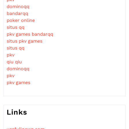
dominoqq
bandarqq
poker online
situs qq
pkv games bandarqq
situs pkv games
situs qq
pkv
qiu qiu
dominoqq
pkv
pkv games
Links