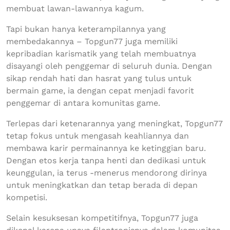
membuat lawan-lawannya kagum.
Tapi bukan hanya keterampilannya yang
membedakannya – Topgun77 juga memiliki
kepribadian karismatik yang telah membuatnya
disayangi oleh penggemar di seluruh dunia. Dengan
sikap rendah hati dan hasrat yang tulus untuk
bermain game, ia dengan cepat menjadi favorit
penggemar di antara komunitas game.
Terlepas dari ketenarannya yang meningkat, Topgun77
tetap fokus untuk mengasah keahliannya dan
membawa karir permainannya ke ketinggian baru.
Dengan etos kerja tanpa henti dan dedikasi untuk
keunggulan, ia terus -menerus mendorong dirinya
untuk meningkatkan dan tetap berada di depan
kompetisi.
Selain kesuksesan kompetitifnya, Topgun77 juga