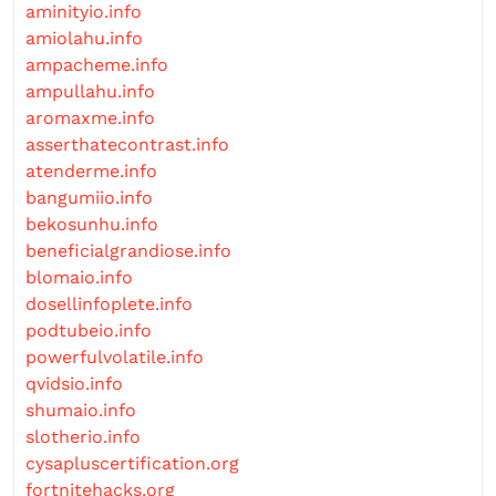
aminityio.info
amiolahu.info
ampacheme.info
ampullahu.info
aromaxme.info
asserthatecontrast.info
atenderme.info
bangumiio.info
bekosunhu.info
beneficialgrandiose.info
blomaio.info
dosellinfoplete.info
podtubeio.info
powerfulvolatile.info
qvidsio.info
shumaio.info
slotherio.info
cysapluscertification.org
fortnitehacks.org