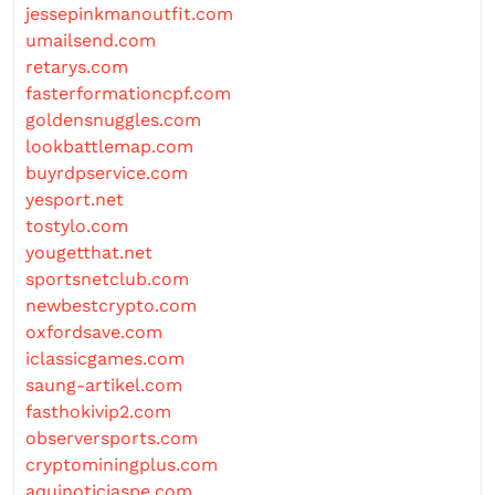
jessepinkmanoutfit.com
umailsend.com
retarys.com
fasterformationcpf.com
goldensnuggles.com
lookbattlemap.com
buyrdpservice.com
yesport.net
tostylo.com
yougetthat.net
sportsnetclub.com
newbestcrypto.com
oxfordsave.com
iclassicgames.com
saung-artikel.com
fasthokivip2.com
observersports.com
cryptominingplus.com
aquinoticiaspe.com