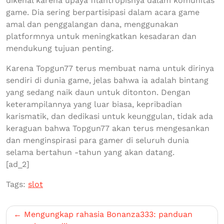
dikenal karena upaya filantropisnya dalam komunitas
game. Dia sering berpartisipasi dalam acara game
amal dan penggalangan dana, menggunakan
platformnya untuk meningkatkan kesadaran dan
mendukung tujuan penting.
Karena Topgun77 terus membuat nama untuk dirinya
sendiri di dunia game, jelas bahwa ia adalah bintang
yang sedang naik daun untuk ditonton. Dengan
keterampilannya yang luar biasa, kepribadian
karismatik, dan dedikasi untuk keunggulan, tidak ada
keraguan bahwa Topgun77 akan terus mengesankan
dan menginspirasi para gamer di seluruh dunia
selama bertahun -tahun yang akan datang.
[ad_2]
Tags:
slot
Post
Mengungkap rahasia Bonanza333: panduan