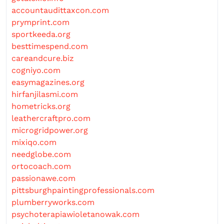
accountaudittaxcon.com
prymprint.com
sportkeeda.org
besttimespend.com
careandcure.biz
cogniyo.com
easymagazines.org
hirfanjilasmi.com
hometricks.org
leathercraftpro.com
microgridpower.org
mixiqo.com
needglobe.com
ortocoach.com
passionawe.com
pittsburghpaintingprofessionals.com
plumberryworks.com
psychoterapiawioletanowak.com