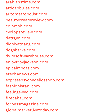
arabianstime.com
atticabblues.com
autometropolist.com
beautycreamreview.com
coinmoh.com
cyclopsreview.com
dattgen.com
didoivatnang.com
dogsbarks.com
dwmsoftwarehouse.com
enjoytroyjackson.com
epicaimbots.com
etech4news.com
expresspsychedelicsshop.com
fashionistani.com
feelingswed.com
firecabal.com
forbessmagazine.com
globalmarketlivetoday.com