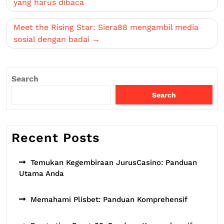
navigation
yang harus dibaca
Meet the Rising Star: Siera88 mengambil media
sosial dengan badai
Search
Search
Recent Posts
Temukan Kegembiraan JurusCasino: Panduan
Utama Anda
Memahami Plisbet: Panduan Komprehensif