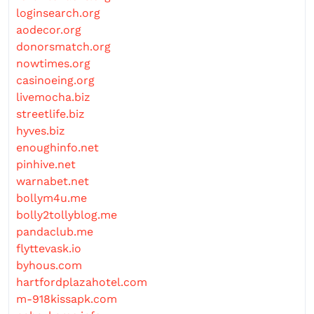
loginsearch.org
aodecor.org
donorsmatch.org
nowtimes.org
casinoeing.org
livemocha.biz
streetlife.biz
hyves.biz
enoughinfo.net
pinhive.net
warnabet.net
bollym4u.me
bolly2tollyblog.me
pandaclub.me
flyttevask.io
byhous.com
hartfordplazahotel.com
m-918kissapk.com