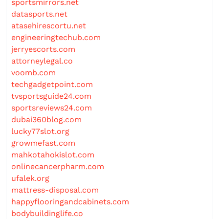
sportsmirrors.net
datasports.net
atasehirescortu.net
engineeringtechub.com
jerryescorts.com
attorneylegal.co
voomb.com
techgadgetpoint.com
tvsportsguide24.com
sportsreviews24.com
dubai360blog.com
lucky77slot.org
growmefast.com
mahkotahokislot.com
onlinecancerpharm.com
ufalek.org
mattress-disposal.com
happyflooringandcabinets.com
bodybuildinglife.co