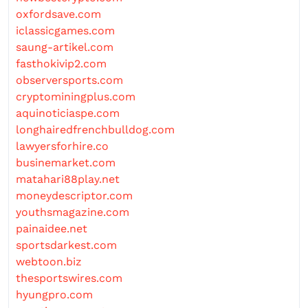
oxfordsave.com
iclassicgames.com
saung-artikel.com
fasthokivip2.com
observersports.com
cryptominingplus.com
aquinoticiaspe.com
longhairedfrenchbulldog.com
lawyersforhire.co
businemarket.com
matahari88play.net
moneydescriptor.com
youthsmagazine.com
painaidee.net
sportsdarkest.com
webtoon.biz
thesportswires.com
hyungpro.com