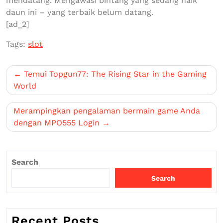
mendatang. Mengawasi bintang yang sedang naik
daun ini – yang terbaik belum datang.
[ad_2]
Tags:
slot
Post
Temui Topgun77: The Rising Star in the Gaming
navigation
World
Merampingkan pengalaman bermain game Anda
dengan MPO555 Login
Search
Search
Recent Posts