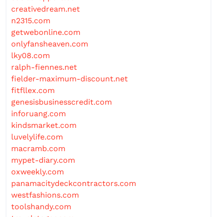
creativedream.net
n2315.com
getwebonline.com
onlyfansheaven.com
lky08.com
ralph-fiennes.net
fielder-maximum-discount.net
fitfllex.com
genesisbusinesscredit.com
inforuang.com
kindsmarket.com
luvelylife.com
macramb.com
mypet-diary.com
oxweekly.com
panamacitydeckcontractors.com
westfashions.com
toolshandy.com