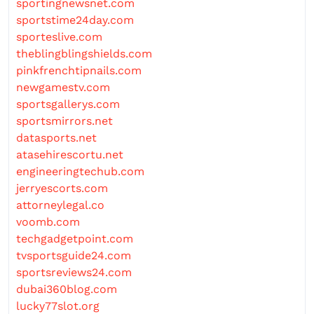
sportingnewsnet.com
sportstime24day.com
sporteslive.com
theblingblingshields.com
pinkfrenchtipnails.com
newgamestv.com
sportsgallerys.com
sportsmirrors.net
datasports.net
atasehirescortu.net
engineeringtechub.com
jerryescorts.com
attorneylegal.co
voomb.com
techgadgetpoint.com
tvsportsguide24.com
sportsreviews24.com
dubai360blog.com
lucky77slot.org