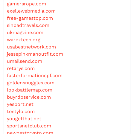
gamersrope.com
exellewebmedia.com
free-gamestop.com
sinbadtravels.com
ukmagzine.com
wareztech.org
usabestnetwork.com
jessepinkmanoutfit.com
umailsend.com
retarys.com
fasterformationcpf.com
goldensnuggles.com
lookbattlemap.com
buyrdpservice.com
yesport.net
tostylo.com
yougetthat.net
sportsnetclub.com
newbestcrypto.com