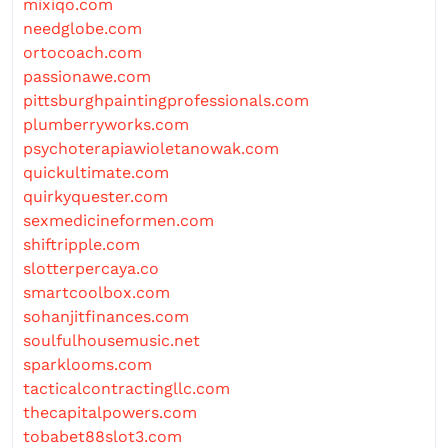
mixiqo.com
needglobe.com
ortocoach.com
passionawe.com
pittsburghpaintingprofessionals.com
plumberryworks.com
psychoterapiawioletanowak.com
quickultimate.com
quirkyquester.com
sexmedicineformen.com
shiftripple.com
slotterpercaya.co
smartcoolbox.com
sohanjitfinances.com
soulfulhousemusic.net
sparklooms.com
tacticalcontractingllc.com
thecapitalpowers.com
tobabet88slot3.com