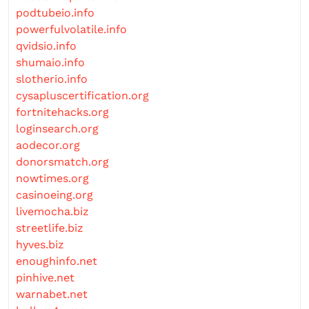
podtubeio.info
powerfulvolatile.info
qvidsio.info
shumaio.info
slotherio.info
cysapluscertification.org
fortnitehacks.org
loginsearch.org
aodecor.org
donorsmatch.org
nowtimes.org
casinoeing.org
livemocha.biz
streetlife.biz
hyves.biz
enoughinfo.net
pinhive.net
warnabet.net