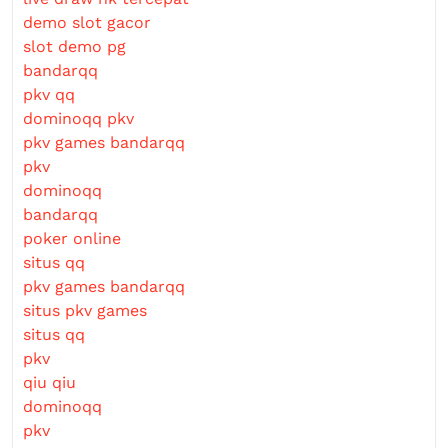
demo slot gacor
slot demo pg
bandarqq
pkv qq
dominoqq pkv
pkv games bandarqq
pkv
dominoqq
bandarqq
poker online
situs qq
pkv games bandarqq
situs pkv games
situs qq
pkv
qiu qiu
dominoqq
pkv