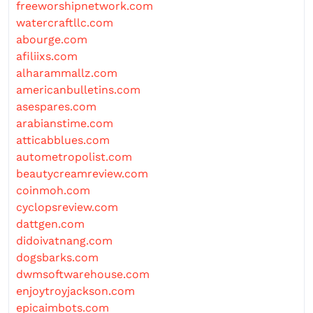
freeworshipnetwork.com
watercraftllc.com
abourge.com
afiliixs.com
alharammallz.com
americanbulletins.com
asespares.com
arabianstime.com
atticabblues.com
autometropolist.com
beautycreamreview.com
coinmoh.com
cyclopsreview.com
dattgen.com
didoivatnang.com
dogsbarks.com
dwmsoftwarehouse.com
enjoytroyjackson.com
epicaimbots.com