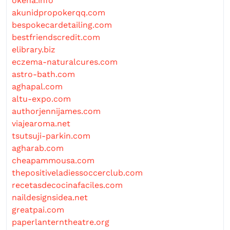
okena.info
akunidpropokerqq.com
bespokecardetailing.com
bestfriendscredit.com
elibrary.biz
eczema-naturalcures.com
astro-bath.com
aghapal.com
altu-expo.com
authorjennijames.com
viajearoma.net
tsutsuji-parkin.com
agharab.com
cheapammousa.com
thepositiveladiessoccerclub.com
recetasdecocinafaciles.com
naildesignsidea.net
greatpai.com
paperlanterntheatre.org