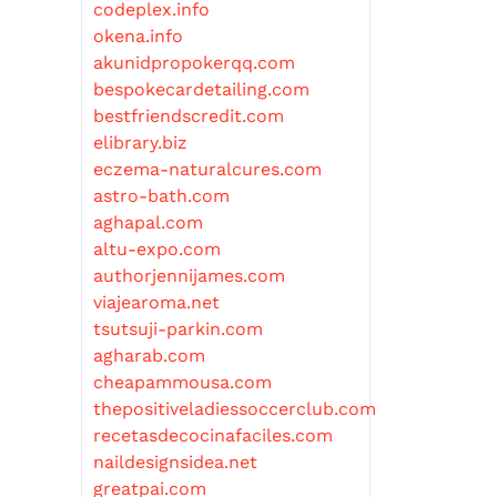
codeplex.info
okena.info
akunidpropokerqq.com
bespokecardetailing.com
bestfriendscredit.com
elibrary.biz
eczema-naturalcures.com
astro-bath.com
aghapal.com
altu-expo.com
authorjennijames.com
viajearoma.net
tsutsuji-parkin.com
agharab.com
cheapammousa.com
thepositiveladiessoccerclub.com
recetasdecocinafaciles.com
naildesignsidea.net
greatpai.com