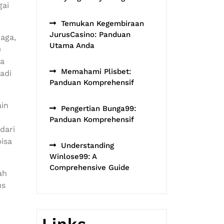
gai
Temukan Kegembiraan
JurusCasino: Panduan
aga,
Utama Anda
e
ra
Memahami Plisbet:
adi
Panduan Komprehensif
ain
Pengertian Bunga99:
Panduan Komprehensif
dari
isa
Understanding
Winlose99: A
Comprehensive Guide
ah
us