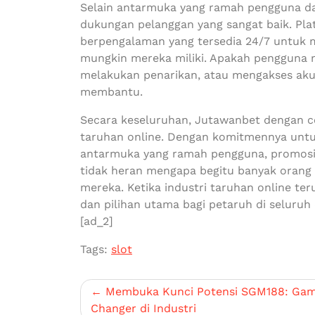
Selain antarmuka yang ramah pengguna d
dukungan pelanggan yang sangat baik. Plat
berpengalaman yang tersedia 24/7 untuk
mungkin mereka miliki. Apakah penggun
melakukan penarikan, atau mengakses aku
membantu.
Secara keseluruhan, Jutawanbet dengan c
taruhan online. Dengan komitmennya unt
antarmuka yang ramah pengguna, promosi 
tidak heran mengapa begitu banyak orang 
mereka. Ketika industri taruhan online t
dan pilihan utama bagi petaruh di seluruh 
[ad_2]
Tags:
slot
Post
Membuka Kunci Potensi SGM188: Ga
Changer di Industri