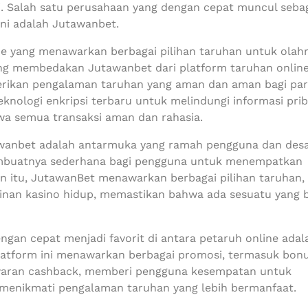
i. Salah satu perusahaan yang dengan cepat muncul seba
ini adalah Jutawanbet.
e yang menawarkan berbagai pilihan taruhan untuk olahr
ang membedakan Jutawanbet dari platform taruhan onlin
rikan pengalaman taruhan yang aman dan aman bagi pa
nologi enkripsi terbaru untuk melindungi informasi prib
a semua transaksi aman dan rahasia.
tawanbet adalah antarmuka yang ramah pengguna dan des
 membuatnya sederhana bagi pengguna untuk menempatkan
n itu, JutawanBet menawarkan berbagai pilihan taruhan, 
ainan kasino hidup, memastikan bahwa ada sesuatu yang b
gan cepat menjadi favorit di antara petaruh online adal
latform ini menawarkan berbagai promosi, termasuk bon
awaran cashback, memberi pengguna kesempatan untuk
enikmati pengalaman taruhan yang lebih bermanfaat.