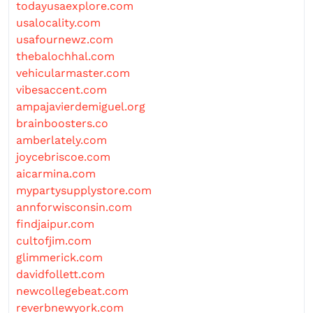
todayusaexplore.com
usalocality.com
usafournewz.com
thebalochhal.com
vehicularmaster.com
vibesaccent.com
ampajavierdemiguel.org
brainboosters.co
amberlately.com
joycebriscoe.com
aicarmina.com
mypartysupplystore.com
annforwisconsin.com
findjaipur.com
cultofjim.com
glimmerick.com
davidfollett.com
newcollegebeat.com
reverbnewyork.com