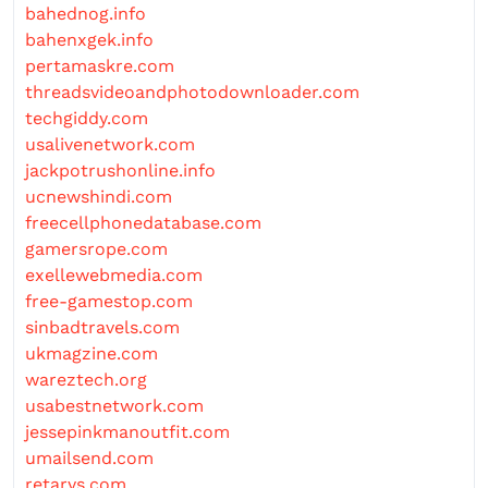
bahednog.info
bahenxgek.info
pertamaskre.com
threadsvideoandphotodownloader.com
techgiddy.com
usalivenetwork.com
jackpotrushonline.info
ucnewshindi.com
freecellphonedatabase.com
gamersrope.com
exellewebmedia.com
free-gamestop.com
sinbadtravels.com
ukmagzine.com
wareztech.org
usabestnetwork.com
jessepinkmanoutfit.com
umailsend.com
retarys.com