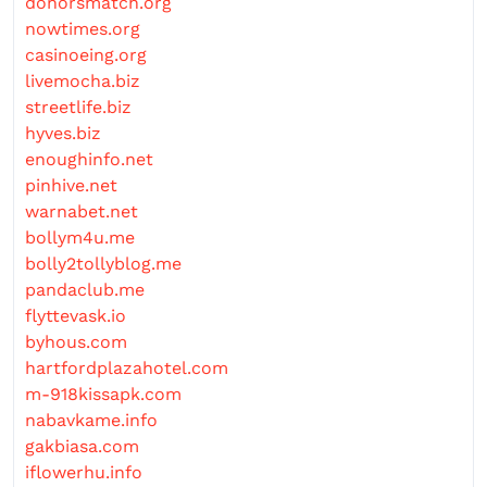
donorsmatch.org
nowtimes.org
casinoeing.org
livemocha.biz
streetlife.biz
hyves.biz
enoughinfo.net
pinhive.net
warnabet.net
bollym4u.me
bolly2tollyblog.me
pandaclub.me
flyttevask.io
byhous.com
hartfordplazahotel.com
m-918kissapk.com
nabavkame.info
gakbiasa.com
iflowerhu.info