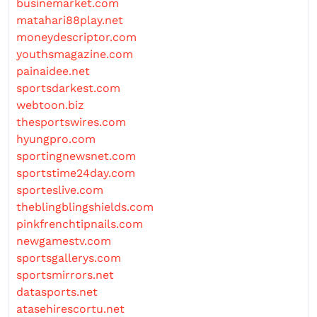
businemarket.com
matahari88play.net
moneydescriptor.com
youthsmagazine.com
painaidee.net
sportsdarkest.com
webtoon.biz
thesportswires.com
hyungpro.com
sportingnewsnet.com
sportstime24day.com
sporteslive.com
theblingblingshields.com
pinkfrenchtipnails.com
newgamestv.com
sportsgallerys.com
sportsmirrors.net
datasports.net
atasehirescortu.net