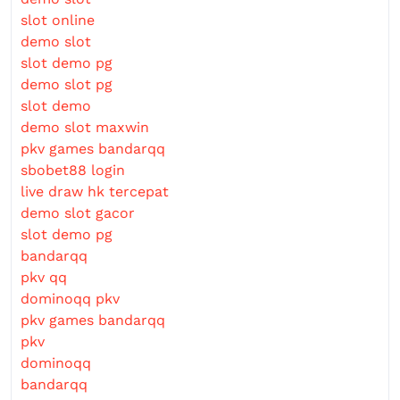
slot online
demo slot
slot demo pg
demo slot pg
slot demo
demo slot maxwin
pkv games bandarqq
sbobet88 login
live draw hk tercepat
demo slot gacor
slot demo pg
bandarqq
pkv qq
dominoqq pkv
pkv games bandarqq
pkv
dominoqq
bandarqq