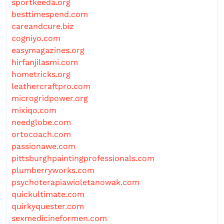
sportkeeda.org
besttimespend.com
careandcure.biz
cogniyo.com
easymagazines.org
hirfanjilasmi.com
hometricks.org
leathercraftpro.com
microgridpower.org
mixiqo.com
needglobe.com
ortocoach.com
passionawe.com
pittsburghpaintingprofessionals.com
plumberryworks.com
psychoterapiawioletanowak.com
quickultimate.com
quirkyquester.com
sexmedicineformen.com