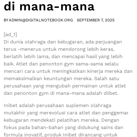
di mana-mana
BY
ADMIN@DIGITALNOTEBOOK.ORG
SEPTEMBER 7, 2025
[ad_1]
Di dunia olahraga dan kebugaran, ada perjuangan
terus -menerus untuk mendorong lebih keras,
berlatih lebih lama, dan mencapai hasil yang lebih
baik. Atlet dan penonton gym sama-sama selalu
mencari cara untuk meningkatkan kinerja mereka dan
memaksimalkan keuntungan mereka. Salah satu
perusahaan yang mengubah permainan untuk atlet
dan penonton gym di mana-mana adalah diibet.
Inibet adalah perusahaan suplemen olahraga
mutakhir yang merevolusi cara atlet dan penggemar
kebugaran mendekati pelatihan mereka. Dengan
fokus pada bahan-bahan yang didukung sains dan
formula inovatif, produk Inibet dirancang untuk