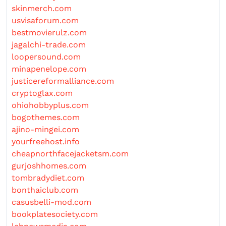
skinmerch.com
usvisaforum.com
bestmovierulz.com
jagalchi-trade.com
loopersound.com
minapenelope.com
justicereformalliance.com
cryptoglax.com
ohiohobbyplus.com
bogothemes.com
ajino-mingei.com
yourfreehost.info
cheapnorthfacejacketsm.com
gurjoshhomes.com
tombradydiet.com
bonthaiclub.com
casusbelli-mod.com
bookplatesociety.com