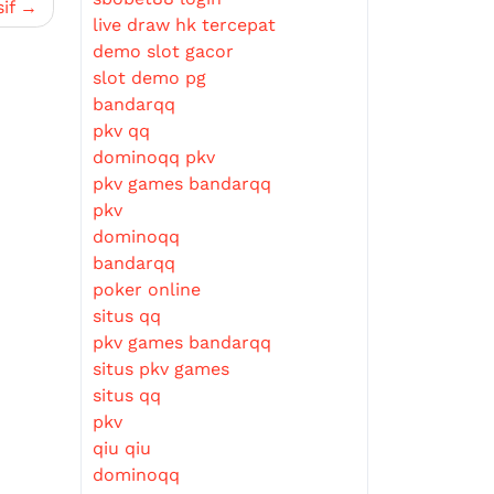
if
live draw hk tercepat
demo slot gacor
slot demo pg
bandarqq
pkv qq
dominoqq pkv
pkv games bandarqq
pkv
dominoqq
bandarqq
poker online
situs qq
pkv games bandarqq
situs pkv games
situs qq
pkv
qiu qiu
dominoqq