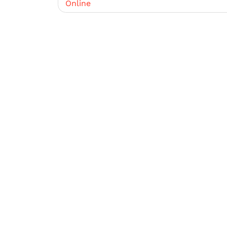
Online
navigation