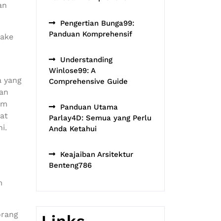
an
Pengertian Bunga99:
Panduan Komprehensif
Jake
Understanding
Winlose99: A
a yang
Comprehensive Guide
kan
am
Panduan Utama
at
Parlay4D: Semua yang Perlu
i.
Anda Ketahui
Keajaiban Arsitektur
Benteng786
m
orang