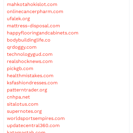
mahkotahokislot.com
onlinecancerpharm.com
ufalek.org
mattress-disposal.com
happyflooringandcabinets.com
bodybuildinglife.co
qrdoggy.com
technologygud.com
realshocknews.com
pickgb.com
healthmistakes.com
ksfashiondresses.com
patterntrader.org
cnhpa.net
sitalotus.com
supernotes.org
worldsportsempires.com
updatecentral360.com
katamastah.com