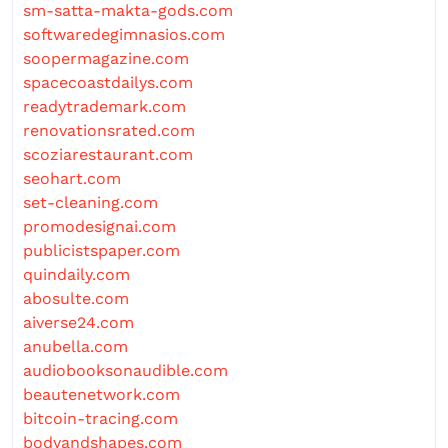
sm-satta-makta-gods.com
softwaredegimnasios.com
soopermagazine.com
spacecoastdailys.com
readytrademark.com
renovationsrated.com
scoziarestaurant.com
seohart.com
set-cleaning.com
promodesignai.com
publicistspaper.com
quindaily.com
abosulte.com
aiverse24.com
anubella.com
audiobooksonaudible.com
beautenetwork.com
bitcoin-tracing.com
bodyandshapes.com