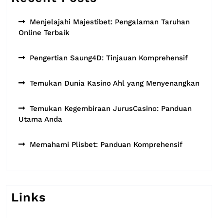
Menjelajahi Majestibet: Pengalaman Taruhan
Online Terbaik
Pengertian Saung4D: Tinjauan Komprehensif
Temukan Dunia Kasino Ahl yang Menyenangkan
Temukan Kegembiraan JurusCasino: Panduan
Utama Anda
Memahami Plisbet: Panduan Komprehensif
Links