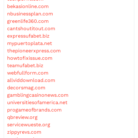
bekasionline.com
nbusinessplan.com
greenlife360.com
cantshoutitout.com
expressufabet.biz
mypuertoplata.net
thepioneerxpress.com
howtofixissue.com
teamufabet.biz
webfullform.com
allviddownload.com
decorsmag.com
gamblingcasinonews.com
universitiesofamerica.net
progameofbrands.com
qbreview.org
servicewueste.org
zippyrevs.com