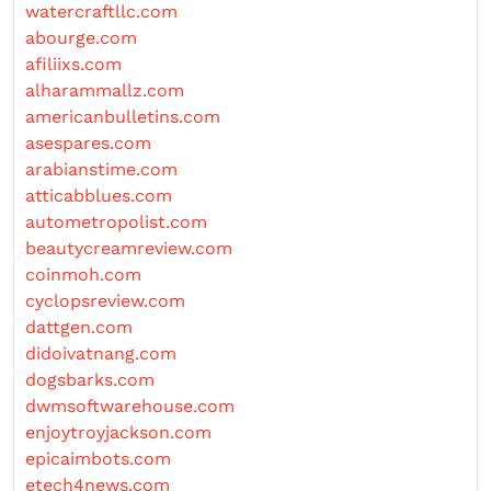
watercraftllc.com
abourge.com
afiliixs.com
alharammallz.com
americanbulletins.com
asespares.com
arabianstime.com
atticabblues.com
autometropolist.com
beautycreamreview.com
coinmoh.com
cyclopsreview.com
dattgen.com
didoivatnang.com
dogsbarks.com
dwmsoftwarehouse.com
enjoytroyjackson.com
epicaimbots.com
etech4news.com