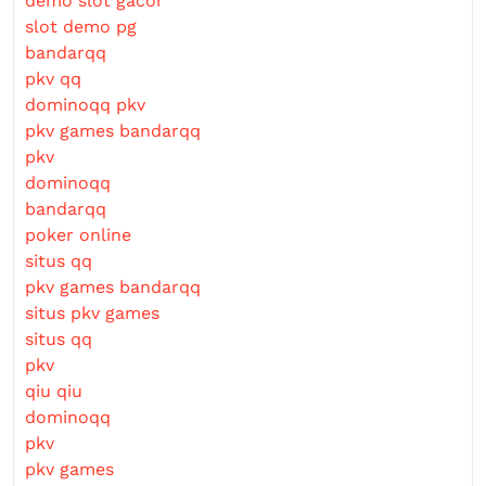
demo slot gacor
slot demo pg
bandarqq
pkv qq
dominoqq pkv
pkv games bandarqq
pkv
dominoqq
bandarqq
poker online
situs qq
pkv games bandarqq
situs pkv games
situs qq
pkv
qiu qiu
dominoqq
pkv
pkv games