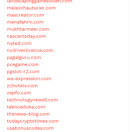
landscapinggainesvillefl.com
maisonhauturier.com
mascreator.com
menafahmi.com
mukhtarmeer.com
nascartoday.com
nqted.com
nzdriverlicence.com
pagalguru.com
pcegame.com
pgslot-r2.com
ws-expression.com
zchotels.com
zepfo.com
technologynews5.com
teknoeduka.com
thenews-blog.com
todaycryptotimes.com
usabonuscodes.com