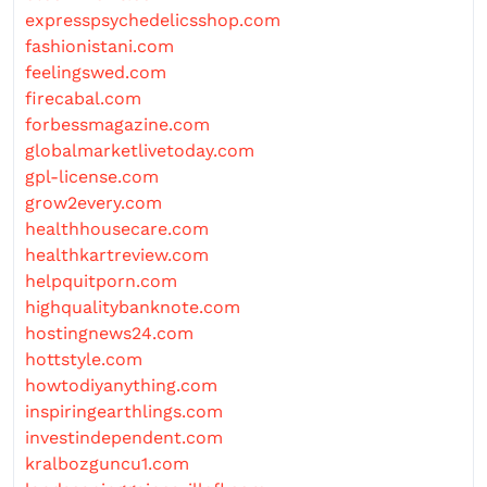
expresspsychedelicsshop.com
fashionistani.com
feelingswed.com
firecabal.com
forbessmagazine.com
globalmarketlivetoday.com
gpl-license.com
grow2every.com
healthhousecare.com
healthkartreview.com
helpquitporn.com
highqualitybanknote.com
hostingnews24.com
hottstyle.com
howtodiyanything.com
inspiringearthlings.com
investindependent.com
kralbozguncu1.com