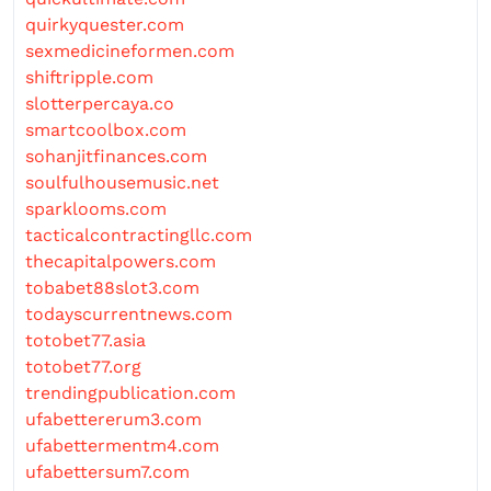
quirkyquester.com
sexmedicineformen.com
shiftripple.com
slotterpercaya.co
smartcoolbox.com
sohanjitfinances.com
soulfulhousemusic.net
sparklooms.com
tacticalcontractingllc.com
thecapitalpowers.com
tobabet88slot3.com
todayscurrentnews.com
totobet77.asia
totobet77.org
trendingpublication.com
ufabettererum3.com
ufabettermentm4.com
ufabettersum7.com