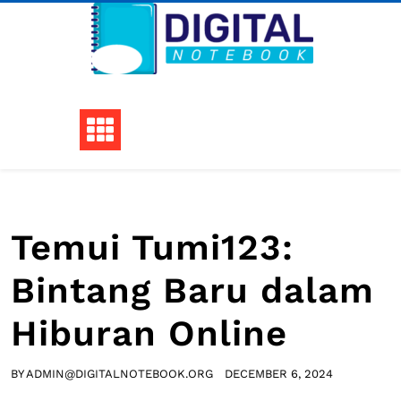
Skip
to
content
Temui Tumi123:
Bintang Baru dalam
Hiburan Online
BY
ADMIN@DIGITALNOTEBOOK.ORG
DECEMBER 6, 2024