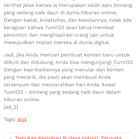
terlihat jelas bahwa ia merupakan salah satu bintang
yang sedang naik daun di dunia hiburan online.
Dengan bakat, kreativitas, dan keasliannya, tidak ada
keraguan bahwa Tumi123 akan terus memikat
penonton dan menginspirasi orang lain untuk
mewujudkan impian mereka di dunia digital.
Jadi, jika Anda mencari pembuat konten baru untuk
diikuti dan didukung, Anda bisa mengunjungi Tumi123.
Dengan kepribadiannya yang menular dan konten
yang menarik, dia pasti akan membuat Anda
tersenyum dan mencerahkan hari Anda. Awasi
Tumi123 – bintang yang sedang naik daun dalam
hiburan online.
[ad_2]
Tags:
slot
Post
Temukan Keajaiban Budaya Imbajp: Permata