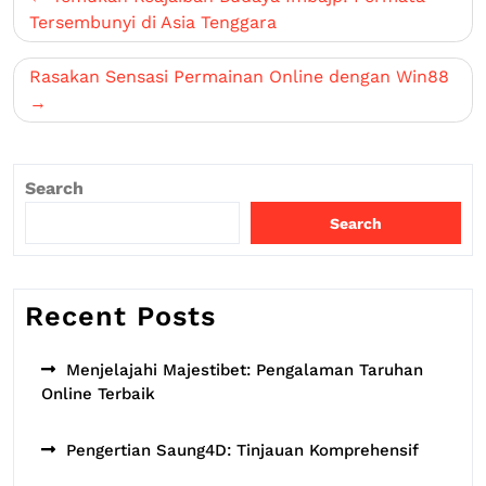
navigation
Tersembunyi di Asia Tenggara
Rasakan Sensasi Permainan Online dengan Win88
Search
Search
Recent Posts
Menjelajahi Majestibet: Pengalaman Taruhan
Online Terbaik
Pengertian Saung4D: Tinjauan Komprehensif