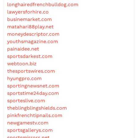
longhairedfrenchbulldog.com
lawyersforhire.co
businemarket.com
matahari88play.net
moneydescriptor.com
youthsmagazine.com
painaidee.net
sportsdarkest.com
webtoon.biz
thesportswires.com
hyungpro.com
sportingnewsnet.com
sportstime24day.com
sporteslive.com
theblingblingshields.com
pinkfrenchtipnails.com
newgamestv.com
sportsgallerys.com
sportsmirrors.net