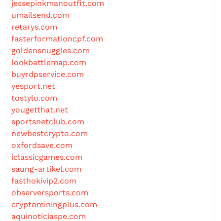
jessepinkmanoutfit.com
umailsend.com
retarys.com
fasterformationcpf.com
goldensnuggles.com
lookbattlemap.com
buyrdpservice.com
yesport.net
tostylo.com
yougetthat.net
sportsnetclub.com
newbestcrypto.com
oxfordsave.com
iclassicgames.com
saung-artikel.com
fasthokivip2.com
observersports.com
cryptominingplus.com
aquinoticiaspe.com