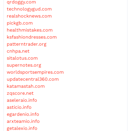
qrdoggy.com
technologygud.com
realshocknews.com
pickgb.com
healthmistakes.com
ksfashiondresses.com
patterntrader.org
cnhpa.net
sitalotus.com
supernotes.org
worldsportsempires.com
updatecentral360.com
katamastah.com
zqscore.net
aseleraio.info
asticio.info
egardenio.info
arxteamio.info
getalexio.info