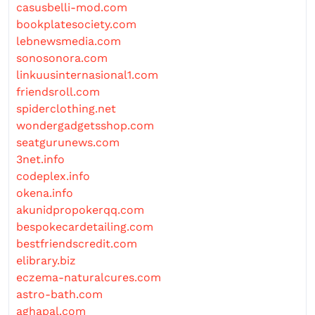
casusbelli-mod.com
bookplatesociety.com
lebnewsmedia.com
sonosonora.com
linkuusinternasional1.com
friendsroll.com
spiderclothing.net
wondergadgetsshop.com
seatgurunews.com
3net.info
codeplex.info
okena.info
akunidpropokerqq.com
bespokecardetailing.com
bestfriendscredit.com
elibrary.biz
eczema-naturalcures.com
astro-bath.com
aghapal.com