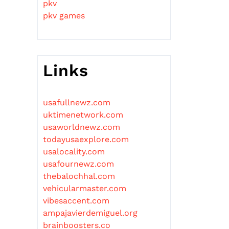
pkv
pkv games
Links
usafullnewz.com
uktimenetwork.com
usaworldnewz.com
todayusaexplore.com
usalocality.com
usafournewz.com
thebalochhal.com
vehicularmaster.com
vibesaccent.com
ampajavierdemiguel.org
brainboosters.co