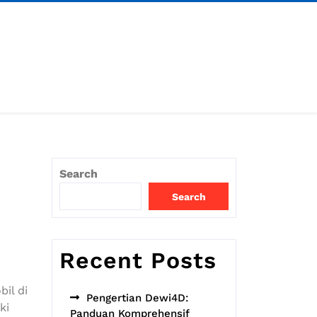
Search
Search
Recent Posts
il di
Pengertian Dewi4D:
ki
Panduan Komprehensif