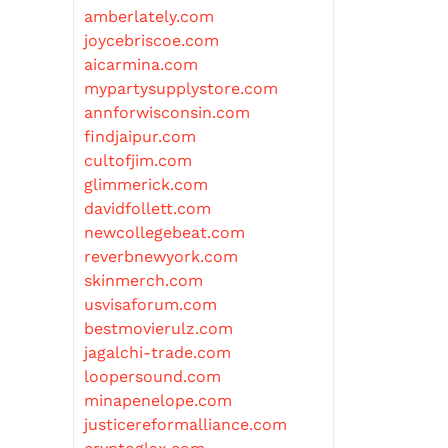
amberlately.com
joycebriscoe.com
aicarmina.com
mypartysupplystore.com
annforwisconsin.com
findjaipur.com
cultofjim.com
glimmerick.com
davidfollett.com
newcollegebeat.com
reverbnewyork.com
skinmerch.com
usvisaforum.com
bestmovierulz.com
jagalchi-trade.com
loopersound.com
minapenelope.com
justicereformalliance.com