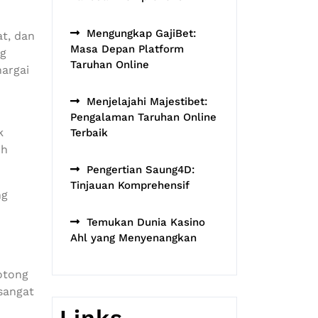
Mengungkap GajiBet:
at, dan
Masa Depan Platform
ng
Taruhan Online
argai
Menjelajahi Majestibet:
Pengalaman Taruhan Online
k
Terbaik
ih
Pengertian Saung4D:
Tinjauan Komprehensif
ng
Temukan Dunia Kasino
Ahl yang Menyenangkan
otong
sangat