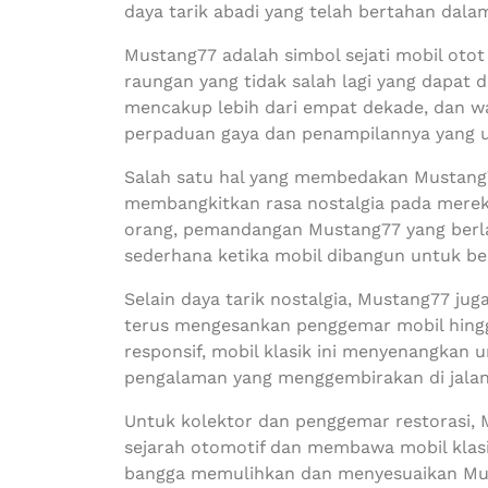
daya tarik abadi yang telah bertahan dala
Mustang77 adalah simbol sejati mobil oto
raungan yang tidak salah lagi yang dapat di
mencakup lebih dari empat dekade, dan wa
perpaduan gaya dan penampilannya yang u
Salah satu hal yang membedakan Mustang7
membangkitkan rasa nostalgia pada mereka 
orang, pemandangan Mustang77 yang berla
sederhana ketika mobil dibangun untuk b
Selain daya tarik nostalgia, Mustang77 
terus mengesankan penggemar mobil hingg
responsif, mobil klasik ini menyenangkan 
pengalaman yang menggembirakan di jalan
Untuk kolektor dan penggemar restorasi,
sejarah otomotif dan membawa mobil klas
bangga memulihkan dan menyesuaikan Mu