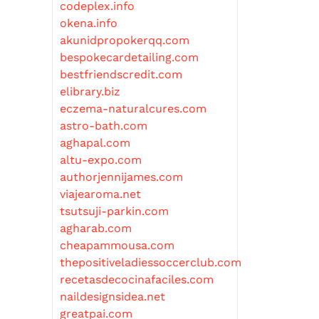
codeplex.info
okena.info
akunidpropokerqq.com
bespokecardetailing.com
bestfriendscredit.com
elibrary.biz
eczema-naturalcures.com
astro-bath.com
aghapal.com
altu-expo.com
authorjennijames.com
viajearoma.net
tsutsuji-parkin.com
agharab.com
cheapammousa.com
thepositiveladiessoccerclub.com
recetasdecocinafaciles.com
naildesignsidea.net
greatpai.com