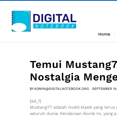
Skip
to
content
Home
Temui Mustang77
Nostalgia Meng
BY
ADMIN@DIGITALNOTEBOOK.ORG
SEPTEMBER 14
[ad_1]
Mustang77 adalah mobil klasik yang teru
seluruh dunia. Kendaraan ikonik ini, yang