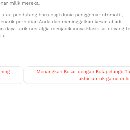
ar milik mereka.
 atau pendatang baru bagi dunia penggemar otomotif,
enarik perhatian Anda dan meninggalkan kesan abadi.
an daya tarik nostalgia menjadikannya klasik sejati yang t
ia.
aming
Menangkan Besar dengan Bolapelangi: T
akhir untuk game onli