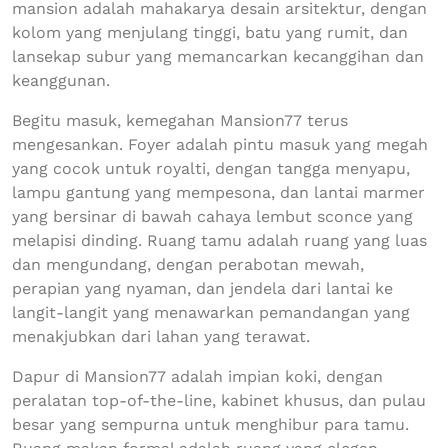
mansion adalah mahakarya desain arsitektur, dengan
kolom yang menjulang tinggi, batu yang rumit, dan
lansekap subur yang memancarkan kecanggihan dan
keanggunan.
Begitu masuk, kemegahan Mansion77 terus
mengesankan. Foyer adalah pintu masuk yang megah
yang cocok untuk royalti, dengan tangga menyapu,
lampu gantung yang mempesona, dan lantai marmer
yang bersinar di bawah cahaya lembut sconce yang
melapisi dinding. Ruang tamu adalah ruang yang luas
dan mengundang, dengan perabotan mewah,
perapian yang nyaman, dan jendela dari lantai ke
langit-langit yang menawarkan pemandangan yang
menakjubkan dari lahan yang terawat.
Dapur di Mansion77 adalah impian koki, dengan
peralatan top-of-the-line, kabinet khusus, dan pulau
besar yang sempurna untuk menghibur para tamu.