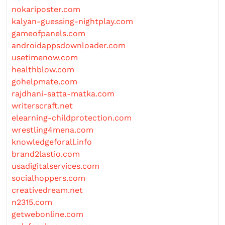
nokariposter.com
kalyan-guessing-nightplay.com
gameofpanels.com
androidappsdownloader.com
usetimenow.com
healthblow.com
gohelpmate.com
rajdhani-satta-matka.com
writerscraft.net
elearning-childprotection.com
wrestling4mena.com
knowledgeforall.info
brand2lastio.com
usadigitalservices.com
socialhoppers.com
creativedream.net
n2315.com
getwebonline.com