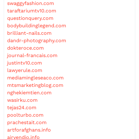
swaggyfashion.com
taraftariumtv10.com
questionquery.com
bodybuildinglegend.com
brilliant-nails.com
dandr-photography.com
dokteroce.com
journal-francais.com
justintv10.com
lawyerule.com
mediamingleseaco.com
mtsmarketingblog.com
nghekiemtien.com
wasirku.com
tejas24.com
poolturbo.com
prachestait.com
artforafghans.info
airvendio.info