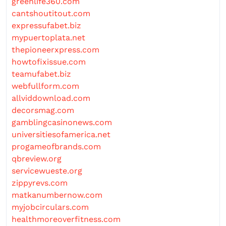
greenlife360.com
cantshoutitout.com
expressufabet.biz
mypuertoplata.net
thepioneerxpress.com
howtofixissue.com
teamufabet.biz
webfullform.com
allviddownload.com
decorsmag.com
gamblingcasinonews.com
universitiesofamerica.net
progameofbrands.com
qbreview.org
servicewueste.org
zippyrevs.com
matkanumbernow.com
myjobcirculars.com
healthmoreoverfitness.com