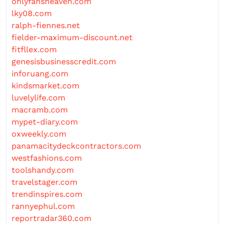
onlyfansheaven.com
lky08.com
ralph-fiennes.net
fielder-maximum-discount.net
fitfllex.com
genesisbusinesscredit.com
inforuang.com
kindsmarket.com
luvelylife.com
macramb.com
mypet-diary.com
oxweekly.com
panamacitydeckcontractors.com
westfashions.com
toolshandy.com
travelstager.com
trendinspires.com
rannyephul.com
reportradar360.com