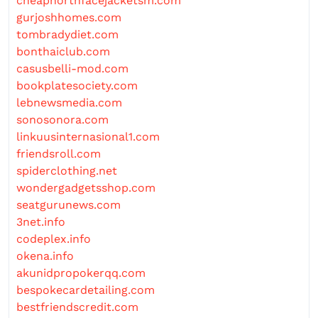
cheapnorthfacejacketsm.com
gurjoshhomes.com
tombradydiet.com
bonthaiclub.com
casusbelli-mod.com
bookplatesociety.com
lebnewsmedia.com
sonosonora.com
linkuusinternasional1.com
friendsroll.com
spiderclothing.net
wondergadgetsshop.com
seatgurunews.com
3net.info
codeplex.info
okena.info
akunidpropokerqq.com
bespokecardetailing.com
bestfriendscredit.com