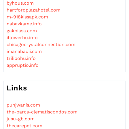
byhous.com
hartfordplazahotel.com
m-918kissapk.com
nabavkame.info
gakbiasa.com
iflowerhu.info
chicagocrystalconnection.com
imanabadii.com
trilipohu.info
appruptio.info
Links
punjwanis.com
the-parcs-clematiscondos.com
jusu-gb.com
thecarepet.com