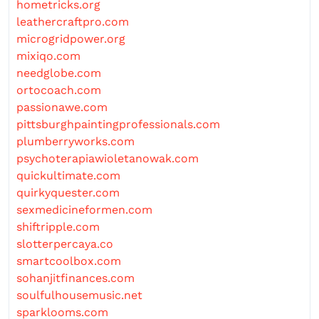
hometricks.org
leathercraftpro.com
microgridpower.org
mixiqo.com
needglobe.com
ortocoach.com
passionawe.com
pittsburghpaintingprofessionals.com
plumberryworks.com
psychoterapiawioletanowak.com
quickultimate.com
quirkyquester.com
sexmedicineformen.com
shiftripple.com
slotterpercaya.co
smartcoolbox.com
sohanjitfinances.com
soulfulhousemusic.net
sparklooms.com