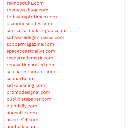
teknoeduka.com
thenews-blog.com
todaycryptotimes.com
usabonuscodes.com
sm-satta-makta-gods.com
softwaredegimnasios.com
soopermagazine.com
spacecoastdailys.com
readytrademark.com
renovationsrated.com
scoziarestaurant.com
seohart.com
set-cleaning.com
promodesignai.com
publicistspaper.com
quindaily.com
abosulte.com
aiverse24.com
anubella.com