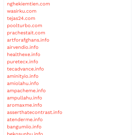
nghekiemtien.com
wasirku.com
tejas24.com
poolturbo.com
prachestait.com
artforafghans.info
airvendio.info
healthexe.info
puretecx.info
tecadvance.info
aminityio.info
amiolahu.info
ampacheme.info
ampullahu.info
aromaxme.info
asserthatecontrast.info
atenderme.info
bangumiio.info
bekosunhu.info