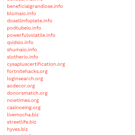
beneficialgrandiose.info
blomaio.info
dosellinfoplete.info
podtubeio.info
powerfulvolatile.info
qvidsio.info
shumaio.info
slotherio.info
cysapluscertification.org
fortnitehacks.org
loginsearch.org
aodecor.org
donorsmatch.org
nowtimes.org
casinoeing.org
livemocha.biz
streetlife.biz
hyves.biz