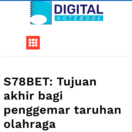
Skip
to
content
S78BET: Tujuan
akhir bagi
penggemar taruhan
olahraga