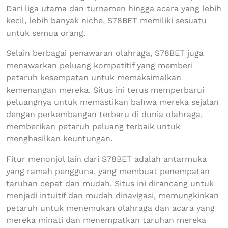
Dari liga utama dan turnamen hingga acara yang lebih
kecil, lebih banyak niche, S78BET memiliki sesuatu
untuk semua orang.
Selain berbagai penawaran olahraga, S78BET juga
menawarkan peluang kompetitif yang memberi
petaruh kesempatan untuk memaksimalkan
kemenangan mereka. Situs ini terus memperbarui
peluangnya untuk memastikan bahwa mereka sejalan
dengan perkembangan terbaru di dunia olahraga,
memberikan petaruh peluang terbaik untuk
menghasilkan keuntungan.
Fitur menonjol lain dari S78BET adalah antarmuka
yang ramah pengguna, yang membuat penempatan
taruhan cepat dan mudah. Situs ini dirancang untuk
menjadi intuitif dan mudah dinavigasi, memungkinkan
petaruh untuk menemukan olahraga dan acara yang
mereka minati dan menempatkan taruhan mereka