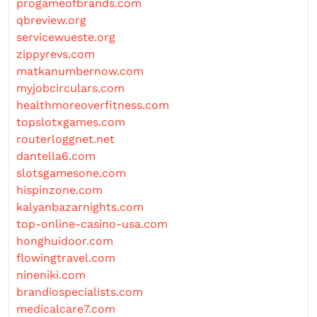
progameofbrands.com
qbreview.org
servicewueste.org
zippyrevs.com
matkanumbernow.com
myjobcirculars.com
healthmoreoverfitness.com
topslotxgames.com
routerloggnet.net
dantella6.com
slotsgamesone.com
hispinzone.com
kalyanbazarnights.com
top-online-casino-usa.com
honghuidoor.com
flowingtravel.com
nineniki.com
brandiospecialists.com
medicalcare7.com