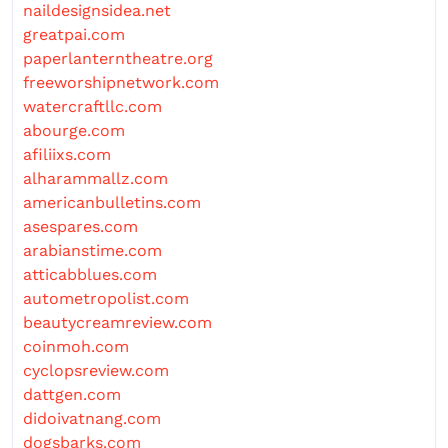
naildesignsidea.net
greatpai.com
paperlanterntheatre.org
freeworshipnetwork.com
watercraftllc.com
abourge.com
afiliixs.com
alharammallz.com
americanbulletins.com
asespares.com
arabianstime.com
atticabblues.com
autometropolist.com
beautycreamreview.com
coinmoh.com
cyclopsreview.com
dattgen.com
didoivatnang.com
dogsbarks.com