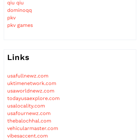
qiu qiu
dominoqq
pkv
pkv games
Links
usafullnewz.com
uktimenetwork.com
usaworldnewz.com
todayusaexplore.com
usalocality.com
usafournewz.com
thebalochhal.com
vehicularmaster.com
vibesaccent.com