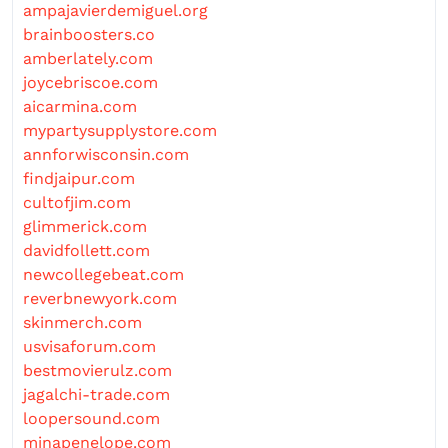
ampajavierdemiguel.org
brainboosters.co
amberlately.com
joycebriscoe.com
aicarmina.com
mypartysupplystore.com
annforwisconsin.com
findjaipur.com
cultofjim.com
glimmerick.com
davidfollett.com
newcollegebeat.com
reverbnewyork.com
skinmerch.com
usvisaforum.com
bestmovierulz.com
jagalchi-trade.com
loopersound.com
minapenelope.com