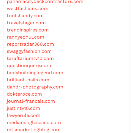
panamacitydeckcontractors.com
westfashions.com
toolshandy.com
travelstager.com
trendinspires.com
rannyephul.com
reportradar360.com
swaggyfashion.com
taraftariumtv10.com
questionquery.com
bodybuildinglegend.com
brilliant-nails.com
dandr-photography.com
dokteroce.com
journal-francais.com
justintv10.com
lawyerule.com
mediamingleseaco.com
mtsmarketingblog.com