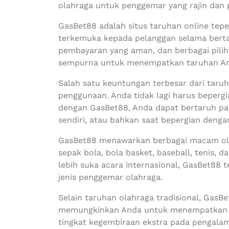
olahraga untuk penggemar yang rajin dan 
GasBet88 adalah situs taruhan online te
terkemuka kepada pelanggan selama bert
pembayaran yang aman, dan berbagai pili
sempurna untuk menempatkan taruhan And
Salah satu keuntungan terbesar dari ta
penggunaan. Anda tidak lagi harus beperg
dengan GasBet88, Anda dapat bertaruh pa
sendiri, atau bahkan saat bepergian denga
GasBet88 menawarkan berbagai macam olah
sepak bola, bola basket, baseball, tenis, 
lebih suka acara internasional, GasBet88 
jenis penggemar olahraga.
Selain taruhan olahraga tradisional, Gas
memungkinkan Anda untuk menempatkan ta
tingkat kegembiraan ekstra pada pengal