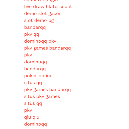
live draw hk tercepat
demo slot gacor
slot demo pg
bandarqq
pkv qq
dominoqq pkv
pkv games bandarqq
pkv
dominoqq
bandarqq
poker online
situs qq
pkv games bandarqq
situs pkv games
situs qq
pkv
qiu qiu
dominoqq