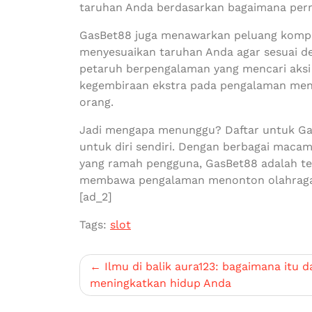
taruhan Anda berdasarkan bagaimana perma
GasBet88 juga menawarkan peluang kompeti
menyesuaikan taruhan Anda agar sesuai d
petaruh berpengalaman yang mencari aksi 
kegembiraan ekstra pada pengalaman men
orang.
Jadi mengapa menunggu? Daftar untuk GasB
untuk diri sendiri. Dengan berbagai maca
yang ramah pengguna, GasBet88 adalah 
membawa pengalaman menonton olahraga A
[ad_2]
Tags:
slot
Post
Ilmu di balik aura123: bagaimana itu d
meningkatkan hidup Anda
navigation