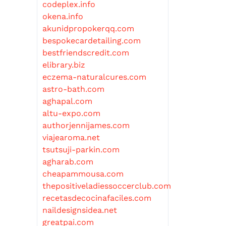
codeplex.info
okena.info
akunidpropokerqq.com
bespokecardetailing.com
bestfriendscredit.com
elibrary.biz
eczema-naturalcures.com
astro-bath.com
aghapal.com
altu-expo.com
authorjennijames.com
viajearoma.net
tsutsuji-parkin.com
agharab.com
cheapammousa.com
thepositiveladiessoccerclub.com
recetasdecocinafaciles.com
naildesignsidea.net
greatpai.com