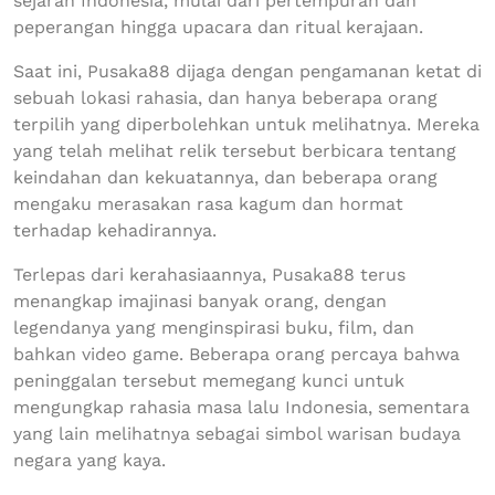
sejarah Indonesia, mulai dari pertempuran dan
peperangan hingga upacara dan ritual kerajaan.
Saat ini, Pusaka88 dijaga dengan pengamanan ketat di
sebuah lokasi rahasia, dan hanya beberapa orang
terpilih yang diperbolehkan untuk melihatnya. Mereka
yang telah melihat relik tersebut berbicara tentang
keindahan dan kekuatannya, dan beberapa orang
mengaku merasakan rasa kagum dan hormat
terhadap kehadirannya.
Terlepas dari kerahasiaannya, Pusaka88 terus
menangkap imajinasi banyak orang, dengan
legendanya yang menginspirasi buku, film, dan
bahkan video game. Beberapa orang percaya bahwa
peninggalan tersebut memegang kunci untuk
mengungkap rahasia masa lalu Indonesia, sementara
yang lain melihatnya sebagai simbol warisan budaya
negara yang kaya.