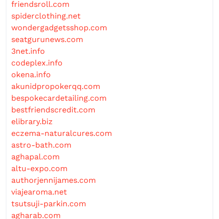
friendsroll.com
spiderclothing.net
wondergadgetsshop.com
seatgurunews.com
3net.info
codeplex.info
okena.info
akunidpropokerqq.com
bespokecardetailing.com
bestfriendscredit.com
elibrary.biz
eczema-naturalcures.com
astro-bath.com
aghapal.com
altu-expo.com
authorjennijames.com
viajearoma.net
tsutsuji-parkin.com
agharab.com