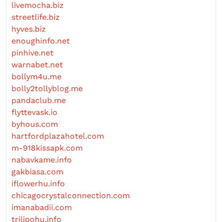
livemocha.biz
streetlife.biz
hyves.biz
enoughinfo.net
pinhive.net
warnabet.net
bollym4u.me
bolly2tollyblog.me
pandaclub.me
flyttevask.io
byhous.com
hartfordplazahotel.com
m-918kissapk.com
nabavkame.info
gakbiasa.com
iflowerhu.info
chicagocrystalconnection.com
imanabadii.com
trilipohu.info