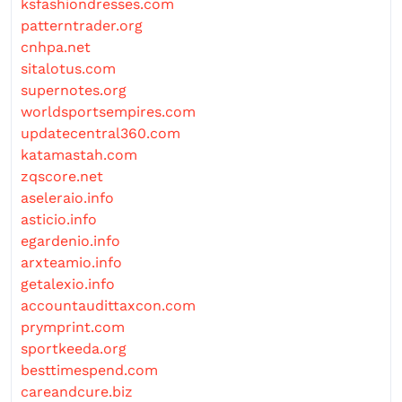
ksfashiondresses.com
patterntrader.org
cnhpa.net
sitalotus.com
supernotes.org
worldsportsempires.com
updatecentral360.com
katamastah.com
zqscore.net
aseleraio.info
asticio.info
egardenio.info
arxteamio.info
getalexio.info
accountaudittaxcon.com
prymprint.com
sportkeeda.org
besttimespend.com
careandcure.biz