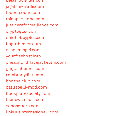
bestmovierulz.com
jagalchi-trade.com
loopersound.com
minapenelope.com
justicereformalliance.com
cryptoglax.com
ohiohobbyplus.com
bogothemes.com
ajino-mingei.com
yourfreehost.info
cheapnorthfacejacketsm.com
gurjoshhomes.com
tombradydiet.com
bonthaiclub.com
casusbelli-mod.com
bookplatesociety.com
lebnewsmedia.com
sonosonora.com
linkuusinternasional1.com