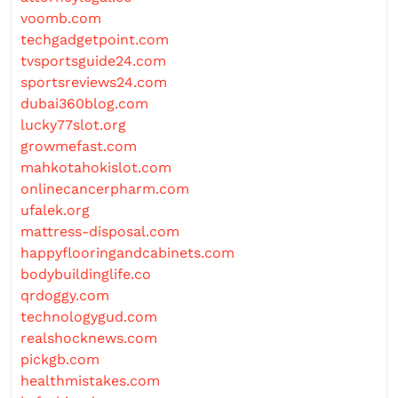
voomb.com
techgadgetpoint.com
tvsportsguide24.com
sportsreviews24.com
dubai360blog.com
lucky77slot.org
growmefast.com
mahkotahokislot.com
onlinecancerpharm.com
ufalek.org
mattress-disposal.com
happyflooringandcabinets.com
bodybuildinglife.co
qrdoggy.com
technologygud.com
realshocknews.com
pickgb.com
healthmistakes.com