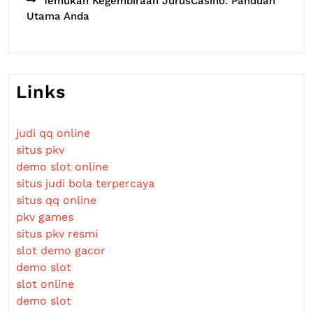
Temukan Kegembiraan JurusCasino: Panduan
Utama Anda
Links
judi qq online
situs pkv
demo slot online
situs judi bola terpercaya
situs qq online
pkv games
situs pkv resmi
slot demo gacor
demo slot
slot online
demo slot