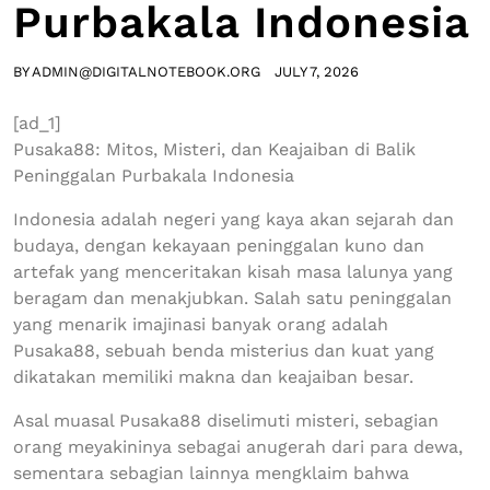
Purbakala Indonesia
BY
ADMIN@DIGITALNOTEBOOK.ORG
JULY 7, 2026
[ad_1]
Pusaka88: Mitos, Misteri, dan Keajaiban di Balik
Peninggalan Purbakala Indonesia
Indonesia adalah negeri yang kaya akan sejarah dan
budaya, dengan kekayaan peninggalan kuno dan
artefak yang menceritakan kisah masa lalunya yang
beragam dan menakjubkan. Salah satu peninggalan
yang menarik imajinasi banyak orang adalah
Pusaka88, sebuah benda misterius dan kuat yang
dikatakan memiliki makna dan keajaiban besar.
Asal muasal Pusaka88 diselimuti misteri, sebagian
orang meyakininya sebagai anugerah dari para dewa,
sementara sebagian lainnya mengklaim bahwa