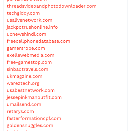
threadsvideoandphotodownloader.com
techgiddy.com
usalivenetwork.com
jackpotrushonline.info
ucnewshindi.com
freecellphonedatabase.com
gamersrope.com
exellewebmedia.com
free-gamestop.com
sinbadtravels.com
ukmagzine.com
wareztech.org
usabestnetwork.com
jessepinkmanoutfit.com
umailsend.com
retarys.com
fasterformationcpf.com
goldensnuggles.com