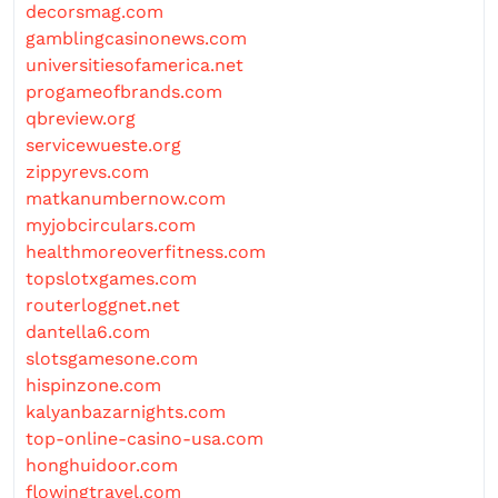
decorsmag.com
gamblingcasinonews.com
universitiesofamerica.net
progameofbrands.com
qbreview.org
servicewueste.org
zippyrevs.com
matkanumbernow.com
myjobcirculars.com
healthmoreoverfitness.com
topslotxgames.com
routerloggnet.net
dantella6.com
slotsgamesone.com
hispinzone.com
kalyanbazarnights.com
top-online-casino-usa.com
honghuidoor.com
flowingtravel.com