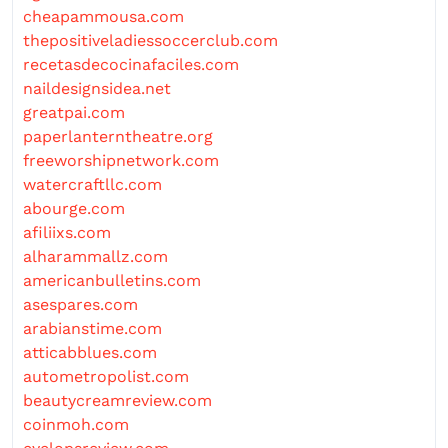
cheapammousa.com
thepositiveladiessoccerclub.com
recetasdecocinafaciles.com
naildesignsidea.net
greatpai.com
paperlanterntheatre.org
freeworshipnetwork.com
watercraftllc.com
abourge.com
afiliixs.com
alharammallz.com
americanbulletins.com
asespares.com
arabianstime.com
atticabblues.com
autometropolist.com
beautycreamreview.com
coinmoh.com