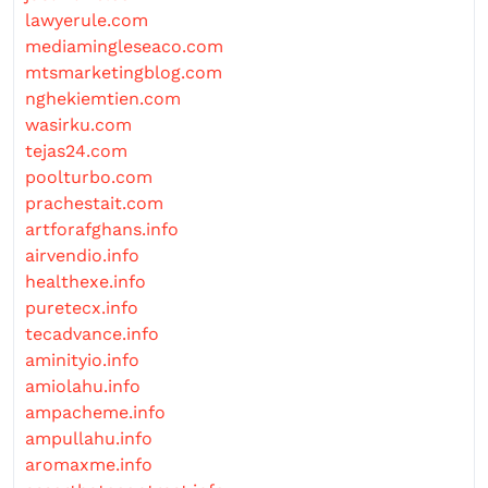
lawyerule.com
mediamingleseaco.com
mtsmarketingblog.com
nghekiemtien.com
wasirku.com
tejas24.com
poolturbo.com
prachestait.com
artforafghans.info
airvendio.info
healthexe.info
puretecx.info
tecadvance.info
aminityio.info
amiolahu.info
ampacheme.info
ampullahu.info
aromaxme.info