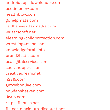
androidappsdownloader.com
usetimenow.com
healthblow.com
gohelpmate.com
rajdhani-satta-matka.com
writerscraft.net
elearning-childprotection.com
wrestling4mena.com
knowledgeforall.info
brand2lastio.com
usadigitalservices.com
socialhoppers.com
creativedream.net
n2315.com
getwebonline.com
onlyfansheaven.com
lky08.com
ralph-fiennes.net
fielder-maximum-discount.net