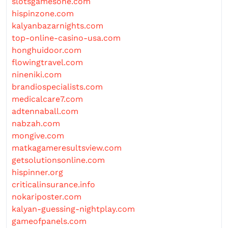
slotsgamesone.com
hispinzone.com
kalyanbazarnights.com
top-online-casino-usa.com
honghuidoor.com
flowingtravel.com
nineniki.com
brandiospecialists.com
medicalcare7.com
adtennaball.com
nabzah.com
mongive.com
matkagameresultsview.com
getsolutionsonline.com
hispinner.org
criticalinsurance.info
nokariposter.com
kalyan-guessing-nightplay.com
gameofpanels.com