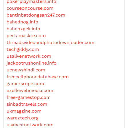
pokerplaymasters.info
courseoncourse.com
bantinbatdongsan247.com
bahednog.info
bahenxgek.info
pertamaskre.com
threadsvideoandphotodownloader.com
techgiddy.com
usalivenetwork.com
jackpotrushonline.info
ucnewshindi.com
freecellphonedatabase.com
gamersrope.com
exellewebmedia.com
free-gamestop.com
sinbadtravels.com
ukmagzine.com
wareztech.org
usabestnetwork.com