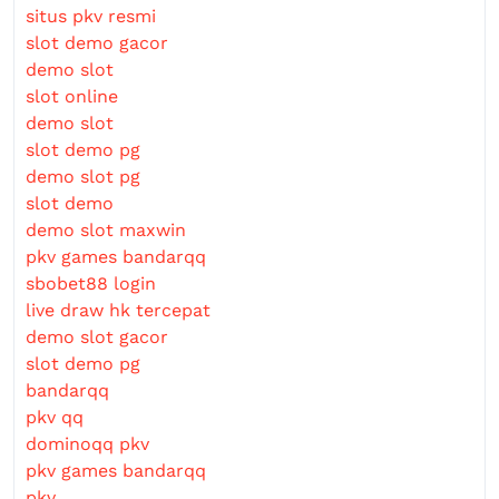
situs pkv resmi
slot demo gacor
demo slot
slot online
demo slot
slot demo pg
demo slot pg
slot demo
demo slot maxwin
pkv games bandarqq
sbobet88 login
live draw hk tercepat
demo slot gacor
slot demo pg
bandarqq
pkv qq
dominoqq pkv
pkv games bandarqq
pkv