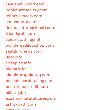
casusbelli-mod.com
bookplatesociety.com
lebnewsmedia.com
sonosonora.com
linkuusinternasional1.com
friendsroll.com
spiderclothing.net
wondergadgetsshop.com
seatgurunews.com
3net.info
codeplex.info
okena.info
akunidpropokerqq.com
bespokecardetailing.com
bestfriendscredit.com
elibrary.biz
eczema-naturalcures.com
astro-bath.com