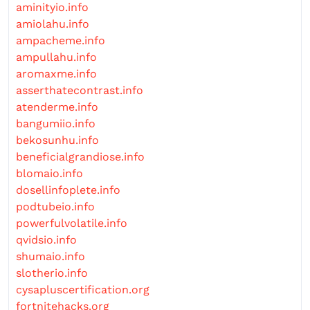
aminityio.info
amiolahu.info
ampacheme.info
ampullahu.info
aromaxme.info
asserthatecontrast.info
atenderme.info
bangumiio.info
bekosunhu.info
beneficialgrandiose.info
blomaio.info
dosellinfoplete.info
podtubeio.info
powerfulvolatile.info
qvidsio.info
shumaio.info
slotherio.info
cysapluscertification.org
fortnitehacks.org