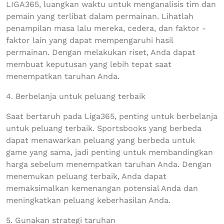
LIGA365, luangkan waktu untuk menganalisis tim dan
pemain yang terlibat dalam permainan. Lihatlah
penampilan masa lalu mereka, cedera, dan faktor -
faktor lain yang dapat mempengaruhi hasil
permainan. Dengan melakukan riset, Anda dapat
membuat keputusan yang lebih tepat saat
menempatkan taruhan Anda.
4. Berbelanja untuk peluang terbaik
Saat bertaruh pada Liga365, penting untuk berbelanja
untuk peluang terbaik. Sportsbooks yang berbeda
dapat menawarkan peluang yang berbeda untuk
game yang sama, jadi penting untuk membandingkan
harga sebelum menempatkan taruhan Anda. Dengan
menemukan peluang terbaik, Anda dapat
memaksimalkan kemenangan potensial Anda dan
meningkatkan peluang keberhasilan Anda.
5. Gunakan strategi taruhan