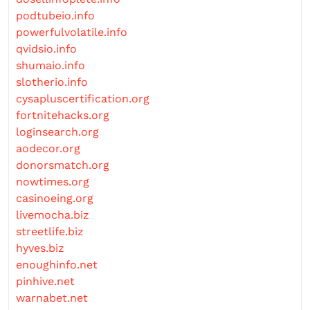
podtubeio.info
powerfulvolatile.info
qvidsio.info
shumaio.info
slotherio.info
cysapluscertification.org
fortnitehacks.org
loginsearch.org
aodecor.org
donorsmatch.org
nowtimes.org
casinoeing.org
livemocha.biz
streetlife.biz
hyves.biz
enoughinfo.net
pinhive.net
warnabet.net