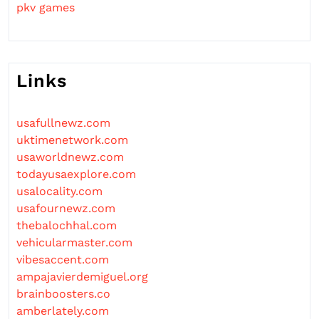
pkv games
Links
usafullnewz.com
uktimenetwork.com
usaworldnewz.com
todayusaexplore.com
usalocality.com
usafournewz.com
thebalochhal.com
vehicularmaster.com
vibesaccent.com
ampajavierdemiguel.org
brainboosters.co
amberlately.com