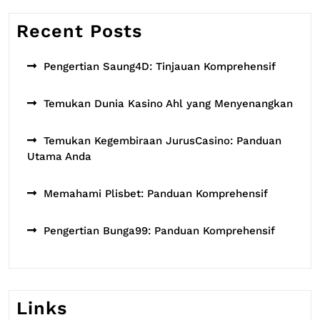
Recent Posts
Pengertian Saung4D: Tinjauan Komprehensif
Temukan Dunia Kasino Ahl yang Menyenangkan
Temukan Kegembiraan JurusCasino: Panduan
Utama Anda
Memahami Plisbet: Panduan Komprehensif
Pengertian Bunga99: Panduan Komprehensif
Links