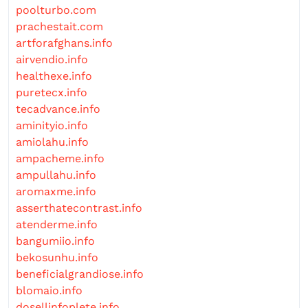
poolturbo.com
prachestait.com
artforafghans.info
airvendio.info
healthexe.info
puretecx.info
tecadvance.info
aminityio.info
amiolahu.info
ampacheme.info
ampullahu.info
aromaxme.info
asserthatecontrast.info
atenderme.info
bangumiio.info
bekosunhu.info
beneficialgrandiose.info
blomaio.info
dosellinfoplete.info