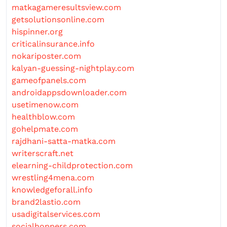
matkagameresultsview.com
getsolutionsonline.com
hispinner.org
criticalinsurance.info
nokariposter.com
kalyan-guessing-nightplay.com
gameofpanels.com
androidappsdownloader.com
usetimenow.com
healthblow.com
gohelpmate.com
rajdhani-satta-matka.com
writerscraft.net
elearning-childprotection.com
wrestling4mena.com
knowledgeforall.info
brand2lastio.com
usadigitalservices.com
socialhoppers.com