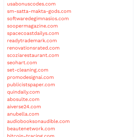
usabonuscodes.com
sm-satta-makta-gods.com
softwaredegimnasios.com
soopermagazine.com
spacecoastdailys.com
readytrademark.com
renovationsrated.com
scoziarestaurant.com
seohart.com
set-cleaning.com
promodesignai.com
publicistspaper.com
quindaily.com
abosulte.com
aiverse24.com
anubella.com
audiobooksonaudible.com
beautenetwork.com
bitcoin-tracing.com