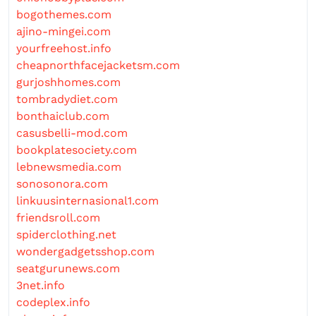
bogothemes.com
ajino-mingei.com
yourfreehost.info
cheapnorthfacejacketsm.com
gurjoshhomes.com
tombradydiet.com
bonthaiclub.com
casusbelli-mod.com
bookplatesociety.com
lebnewsmedia.com
sonosonora.com
linkuusinternasional1.com
friendsroll.com
spiderclothing.net
wondergadgetsshop.com
seatgurunews.com
3net.info
codeplex.info