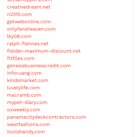
creativedream.net
n2315.com
getwebonline.com
onlyfansheaven.com
lky08.com
ralph-fiennes.net
fielder-maximum-discount.net
fitfllex.com
genesisbusinesscredit.com
inforuang.com
kindsmarket.com
luvelylife.com
macramb.com
mypet-diary.com
oxweekly.com
panamacitydeckcontractors.com
westfashions.com
toolshandy.com