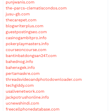
punjwanis.com
the-parcs-clematiscondos.com
jusu-gb.com
thecarepet.com
blogwriterplus.com
guestpostingseo.com
casinogambitpro.info
pokerplaymasters.info
courseoncourse.com
bantinbatdongsan247.com
bahednog.info
bahenxgek.info
pertamaskre.com
threadsvideoandphotodownloader.com
techgiddy.com
usalivenetwork.com
jackpotrushonline.info
ucnewshindi.com
freecellphonedatabase.com