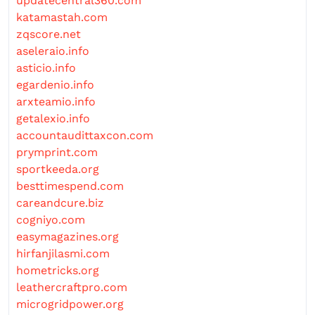
updatecentral360.com
katamastah.com
zqscore.net
aseleraio.info
asticio.info
egardenio.info
arxteamio.info
getalexio.info
accountaudittaxcon.com
prymprint.com
sportkeeda.org
besttimespend.com
careandcure.biz
cogniyo.com
easymagazines.org
hirfanjilasmi.com
hometricks.org
leathercraftpro.com
microgridpower.org