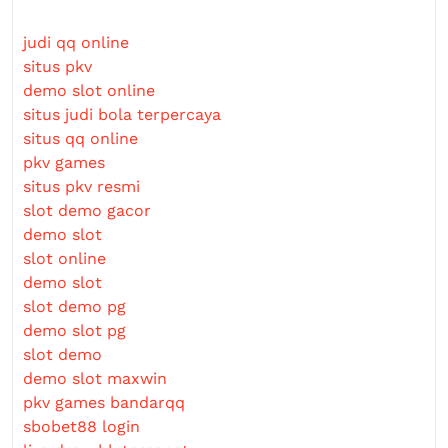
judi qq online
situs pkv
demo slot online
situs judi bola terpercaya
situs qq online
pkv games
situs pkv resmi
slot demo gacor
demo slot
slot online
demo slot
slot demo pg
demo slot pg
slot demo
demo slot maxwin
pkv games bandarqq
sbobet88 login