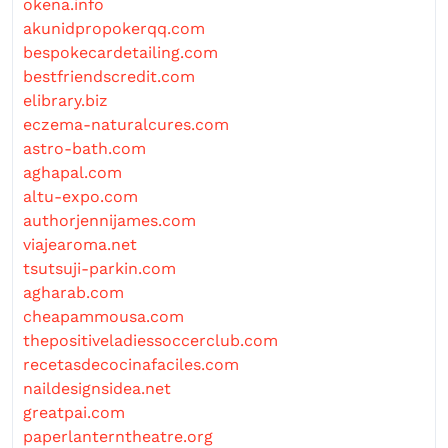
okena.info
akunidpropokerqq.com
bespokecardetailing.com
bestfriendscredit.com
elibrary.biz
eczema-naturalcures.com
astro-bath.com
aghapal.com
altu-expo.com
authorjennijames.com
viajearoma.net
tsutsuji-parkin.com
agharab.com
cheapammousa.com
thepositiveladiessoccerclub.com
recetasdecocinafaciles.com
naildesignsidea.net
greatpai.com
paperlanterntheatre.org