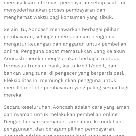
memasukkan informasi pembayaran setiap saat. Ini
menyederhanakan proses pembayaran dan
menghemat waktu bagi konsumen yang sibuk.
Selain itu, Aoncash menawarkan berbagai pilihan
pembayaran, sehingga memudahkan pengguna
mengatur keuangan dan anggaran untuk pembelian
online. Pengguna dapat memasukkan uang ke akun
Aoncash mereka menggunakan berbagai metode,
termasuk transfer bank, kartu kredit/debit, dan
bahkan uang tunai di pengecer yang berpartisipasi.
Fleksibilitas ini memungkinkan pengguna untuk
memilih metode pembayaran yang paling sesuai bagi
mereka.
Secara keseluruhan, Aoncash adalah cara yang aman
dan nyaman untuk melakukan pembelian online.
Dengan lapisan keamanan tambahan, kemudahan
penggunaan, dan beragam pilihan pembayaran,