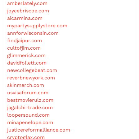
amberlately.com
joycebriscoe.com
aicarmina.com
mypartysupplystore.com
annforwisconsin.com
findjaipur.com
cultofjim.com
glimmerick.com
davidfollett.com
newcollegebeat.com
reverbnewyork.com
skinmerch.com
usvisaforum.com
bestmovierulz.com
jagalchi-trade.com
loopersound.com
minapenelope.com
justicereformalliance.com
cryptoglax.com