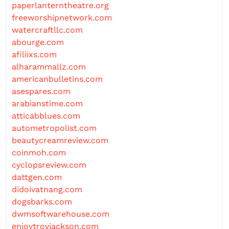
paperlanterntheatre.org
freeworshipnetwork.com
watercraftllc.com
abourge.com
afiliixs.com
alharammallz.com
americanbulletins.com
asespares.com
arabianstime.com
atticabblues.com
autometropolist.com
beautycreamreview.com
coinmoh.com
cyclopsreview.com
dattgen.com
didoivatnang.com
dogsbarks.com
dwmsoftwarehouse.com
enjoytroyjackson.com