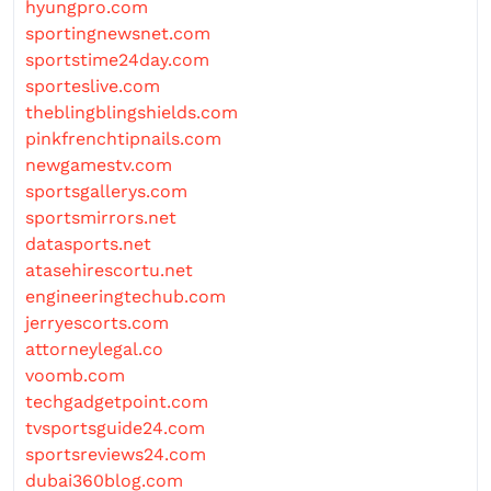
hyungpro.com
sportingnewsnet.com
sportstime24day.com
sporteslive.com
theblingblingshields.com
pinkfrenchtipnails.com
newgamestv.com
sportsgallerys.com
sportsmirrors.net
datasports.net
atasehirescortu.net
engineeringtechub.com
jerryescorts.com
attorneylegal.co
voomb.com
techgadgetpoint.com
tvsportsguide24.com
sportsreviews24.com
dubai360blog.com