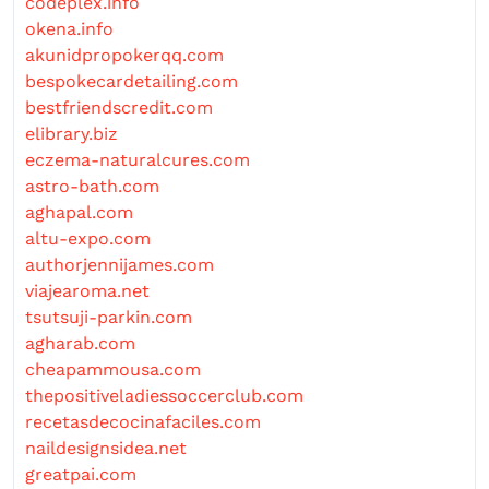
codeplex.info
okena.info
akunidpropokerqq.com
bespokecardetailing.com
bestfriendscredit.com
elibrary.biz
eczema-naturalcures.com
astro-bath.com
aghapal.com
altu-expo.com
authorjennijames.com
viajearoma.net
tsutsuji-parkin.com
agharab.com
cheapammousa.com
thepositiveladiessoccerclub.com
recetasdecocinafaciles.com
naildesignsidea.net
greatpai.com