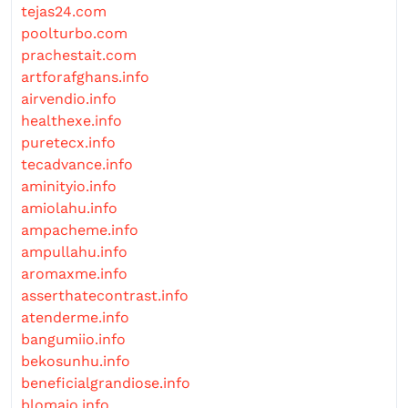
tejas24.com
poolturbo.com
prachestait.com
artforafghans.info
airvendio.info
healthexe.info
puretecx.info
tecadvance.info
aminityio.info
amiolahu.info
ampacheme.info
ampullahu.info
aromaxme.info
asserthatecontrast.info
atenderme.info
bangumiio.info
bekosunhu.info
beneficialgrandiose.info
blomaio.info