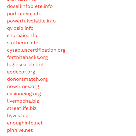
dosellinfoplete.info
podtubeio.info
powerfulvolatile.info
qvidsio.info
shumaio.info
slotherio.info
cysapluscertification.org
fortnitehacks.org
loginsearch.org
aodecor.org
donorsmatch.org
nowtimes.org
casinoeing.org
livemocha.biz
streetlife.biz
hyves.biz
enoughinfo.net
pinhive.net