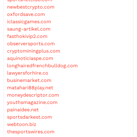
newbestcrypto.com
oxfordsave.com
iclassicgames.com
saung-artikel.com
fasthokivip2.com
observersports.com
cryptominingplus.com
aquinoticiaspe.com
longhairedfrenchbulldog.com
lawyersforhire.co
businemarket.com
matahari88play.net
moneydescriptor.com
youthsmagazine.com
painaidee.net
sportsdarkest.com
webtoon.biz
thesportswires.com