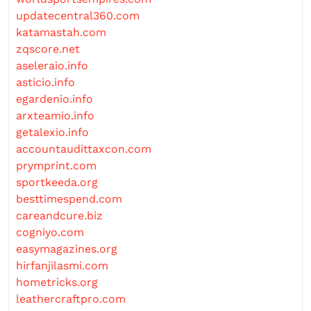
updatecentral360.com
katamastah.com
zqscore.net
aseleraio.info
asticio.info
egardenio.info
arxteamio.info
getalexio.info
accountaudittaxcon.com
prymprint.com
sportkeeda.org
besttimespend.com
careandcure.biz
cogniyo.com
easymagazines.org
hirfanjilasmi.com
hometricks.org
leathercraftpro.com