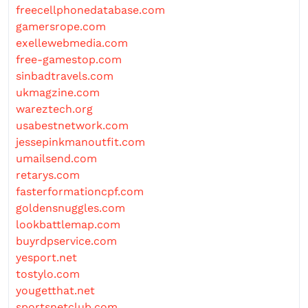
freecellphonedatabase.com
gamersrope.com
exellewebmedia.com
free-gamestop.com
sinbadtravels.com
ukmagzine.com
wareztech.org
usabestnetwork.com
jessepinkmanoutfit.com
umailsend.com
retarys.com
fasterformationcpf.com
goldensnuggles.com
lookbattlemap.com
buyrdpservice.com
yesport.net
tostylo.com
yougetthat.net
sportsnetclub.com