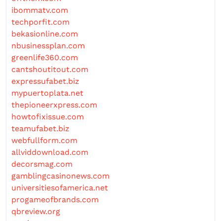
ibommatv.com
techporfit.com
bekasionline.com
nbusinessplan.com
greenlife360.com
cantshoutitout.com
expressufabet.biz
mypuertoplata.net
thepioneerxpress.com
howtofixissue.com
teamufabet.biz
webfullform.com
allviddownload.com
decorsmag.com
gamblingcasinonews.com
universitiesofamerica.net
progameofbrands.com
qbreview.org