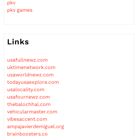
pkv
pkv games
Links
usafullnewz.com
uktimenetwork.com
usaworldnewz.com
todayusaexplore.com
usalocality.com
usafournewz.com
thebalochhal.com
vehicularmaster.com
vibesaccent.com
ampajavierdemiguel.org
brainboosters.co