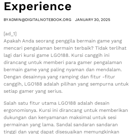
Experience
BY
ADMIN@DIGITALNOTEBOOK.ORG
JANUARY 30, 2025
[ad_1]
Apakah Anda seorang penggila bermain game yang
mencari pengalaman bermain terbaik? Tidak terlihat
lagi dari kursi game LGO188. Kursi canggih ini
dirancang untuk memberi para gamer pengalaman
bermain game yang paling nyaman dan mendalam.
Dengan desainnya yang ramping dan fitur -fitur
canggih, LGO188 adalah pilihan yang sempurna untuk
setiap gamer yang serius.
Salah satu fitur utama LGO188 adalah desain
ergonomisnya. Kursi ini dirancang untuk memberikan
dukungan dan kenyamanan maksimal untuk sesi
permainan yang lama. Sandal sandaran sandaran
tinggi dan yang dapat disesuaikan memungkinkan