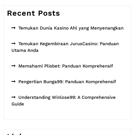
Recent Posts
Temukan Dunia Kasino Ahl yang Menyenangkan
Temukan Kegembiraan JurusCasino: Panduan
Utama Anda
Memahami Plisbet: Panduan Komprehensif
Pengertian Bunga99: Panduan Komprehensif
Understanding Winlose99: A Comprehensive
Guide