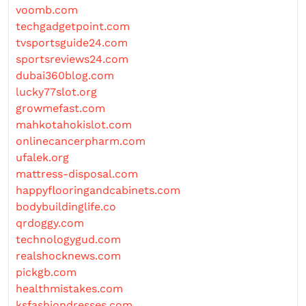
voomb.com
techgadgetpoint.com
tvsportsguide24.com
sportsreviews24.com
dubai360blog.com
lucky77slot.org
growmefast.com
mahkotahokislot.com
onlinecancerpharm.com
ufalek.org
mattress-disposal.com
happyflooringandcabinets.com
bodybuildinglife.co
qrdoggy.com
technologygud.com
realshocknews.com
pickgb.com
healthmistakes.com
ksfashiondresses.com