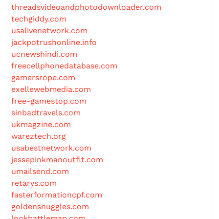
threadsvideoandphotodownloader.com
techgiddy.com
usalivenetwork.com
jackpotrushonline.info
ucnewshindi.com
freecellphonedatabase.com
gamersrope.com
exellewebmedia.com
free-gamestop.com
sinbadtravels.com
ukmagzine.com
wareztech.org
usabestnetwork.com
jessepinkmanoutfit.com
umailsend.com
retarys.com
fasterformationcpf.com
goldensnuggles.com
lookbattlemap.com