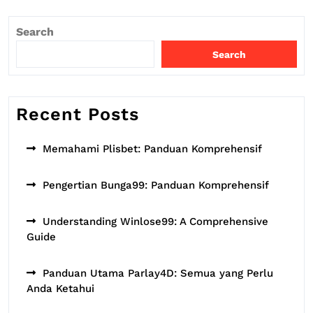
Search
Search
Recent Posts
Memahami Plisbet: Panduan Komprehensif
Pengertian Bunga99: Panduan Komprehensif
Understanding Winlose99: A Comprehensive
Guide
Panduan Utama Parlay4D: Semua yang Perlu
Anda Ketahui