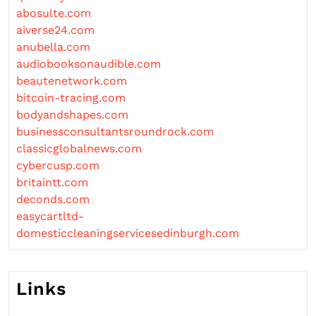
abosulte.com
aiverse24.com
anubella.com
audiobooksonaudible.com
beautenetwork.com
bitcoin-tracing.com
bodyandshapes.com
businessconsultantsroundrock.com
classicglobalnews.com
cybercusp.com
britaintt.com
deconds.com
easycartltd-
domesticcleaningservicesedinburgh.com
Links