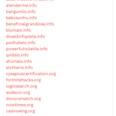
atenderme.info
bangumiio.info
bekosunhu.info
beneficialgrandiose.info
blomaio.info
dosellinfoplete.info
podtubeio.info
powerfulvolatile.info
qvidsio.info
shumaio.info
slotherio.info
cysapluscertification.org
fortnitehacks.org
loginsearch.org
aodecor.org
donorsmatch.org
nowtimes.org
casinoeing.org