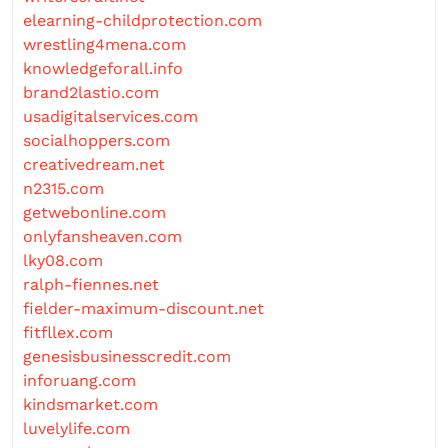
elearning-childprotection.com
wrestling4mena.com
knowledgeforall.info
brand2lastio.com
usadigitalservices.com
socialhoppers.com
creativedream.net
n2315.com
getwebonline.com
onlyfansheaven.com
lky08.com
ralph-fiennes.net
fielder-maximum-discount.net
fitfllex.com
genesisbusinesscredit.com
inforuang.com
kindsmarket.com
luvelylife.com