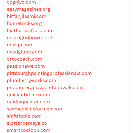
cogniyo.com
easymagazines.org
hirfanjilasmi.com
hometricks.org
leathercraftpro.com
microgridpower.org
mixiqo.com
needglobe.com
ortocoach.com
passionawe.com
pittsburghpaintingprofessionals.com
plumberryworks.com
psychoterapiawioletanowak.com
quickultimate.com
quirkyquester.com
sexmedicineformen.com
shiftripple.com
slotterpercaya.co
smartcoolbox.com