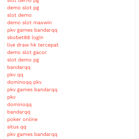
slot demo pg
demo slot pg
slot demo
demo slot maxwin
pkv games bandarqq
sbobet88 login
live draw hk tercepat
demo slot gacor
slot demo pg
bandarqq
pkv qq
dominoqq pkv
pkv games bandarqq
pkv
dominoqq
bandarqq
poker online
situs qq
pkv games bandarqq