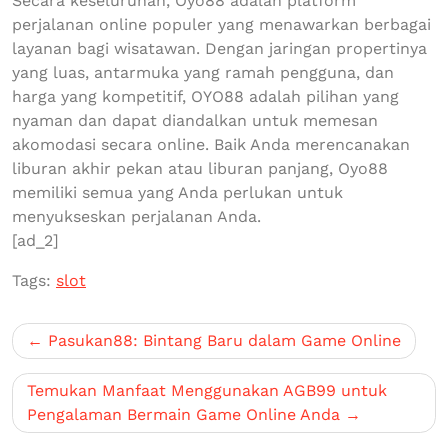
Secara keseluruhan, Oyo88 adalah platform
perjalanan online populer yang menawarkan berbagai
layanan bagi wisatawan. Dengan jaringan propertinya
yang luas, antarmuka yang ramah pengguna, dan
harga yang kompetitif, OYO88 adalah pilihan yang
nyaman dan dapat diandalkan untuk memesan
akomodasi secara online. Baik Anda merencanakan
liburan akhir pekan atau liburan panjang, Oyo88
memiliki semua yang Anda perlukan untuk
menyukseskan perjalanan Anda.
[ad_2]
Tags:
slot
Post
Pasukan88: Bintang Baru dalam Game Online
navigation
Temukan Manfaat Menggunakan AGB99 untuk
Pengalaman Bermain Game Online Anda