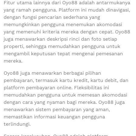
Fitur utama lainnya dari Oyo88 adalah antarmukanya
yang ramah pengguna. Platform ini mudah dinavigasi,
dengan fungsi pencarian sederhana yang
memungkinkan pengguna menemukan akomodasi
yang memenuhi kriteria mereka dengan cepat. Oyo88
juga menawarkan deskripsi rinci dan foto setiap
properti, sehingga memudahkan pengguna untuk
mengambil keputusan tepat mengenai pemesanan
mereka.
Oyo88 juga menawarkan berbagai pilihan
pembayaran, termasuk kartu kredit, kartu debit, dan
platform pembayaran online. Fleksibilitas ini
memudahkan pengguna untuk memesan akomodasi
dengan cara yang nyaman bagi mereka. Oyo88 juga
menawarkan sistem pembayaran yang aman,
memastikan informasi keuangan pengguna
terlindungi.