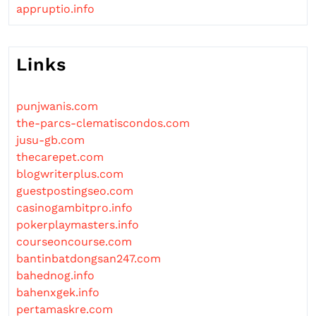
appruptio.info
Links
punjwanis.com
the-parcs-clematiscondos.com
jusu-gb.com
thecarepet.com
blogwriterplus.com
guestpostingseo.com
casinogambitpro.info
pokerplaymasters.info
courseoncourse.com
bantinbatdongsan247.com
bahednog.info
bahenxgek.info
pertamaskre.com