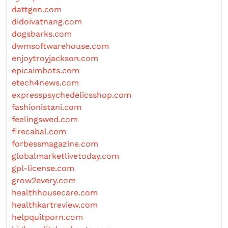
dattgen.com
didoivatnang.com
dogsbarks.com
dwmsoftwarehouse.com
enjoytroyjackson.com
epicaimbots.com
etech4news.com
expresspsychedelicsshop.com
fashionistani.com
feelingswed.com
firecabal.com
forbessmagazine.com
globalmarketlivetoday.com
gpl-license.com
grow2every.com
healthhousecare.com
healthkartreview.com
helpquitporn.com