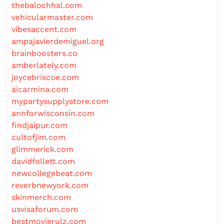
thebalochhal.com
vehicularmaster.com
vibesaccent.com
ampajavierdemiguel.org
brainboosters.co
amberlately.com
joycebriscoe.com
aicarmina.com
mypartysupplystore.com
annforwisconsin.com
findjaipur.com
cultofjim.com
glimmerick.com
davidfollett.com
newcollegebeat.com
reverbnewyork.com
skinmerch.com
usvisaforum.com
bestmovierulz.com