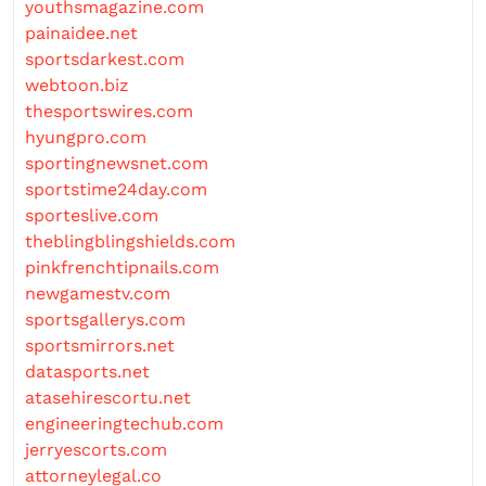
youthsmagazine.com
painaidee.net
sportsdarkest.com
webtoon.biz
thesportswires.com
hyungpro.com
sportingnewsnet.com
sportstime24day.com
sporteslive.com
theblingblingshields.com
pinkfrenchtipnails.com
newgamestv.com
sportsgallerys.com
sportsmirrors.net
datasports.net
atasehirescortu.net
engineeringtechub.com
jerryescorts.com
attorneylegal.co