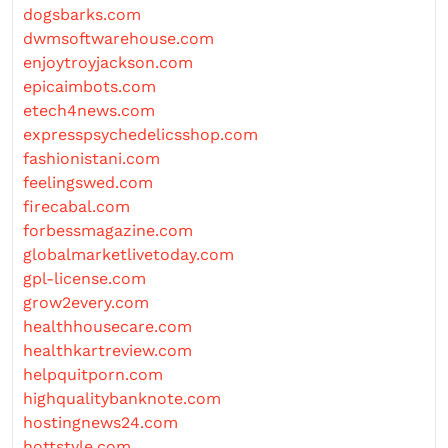
dogsbarks.com
dwmsoftwarehouse.com
enjoytroyjackson.com
epicaimbots.com
etech4news.com
expresspsychedelicsshop.com
fashionistani.com
feelingswed.com
firecabal.com
forbessmagazine.com
globalmarketlivetoday.com
gpl-license.com
grow2every.com
healthhousecare.com
healthkartreview.com
helpquitporn.com
highqualitybanknote.com
hostingnews24.com
hottstyle.com