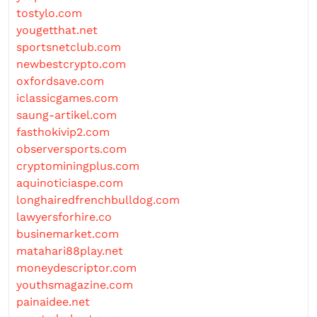
tostylo.com
yougetthat.net
sportsnetclub.com
newbestcrypto.com
oxfordsave.com
iclassicgames.com
saung-artikel.com
fasthokivip2.com
observersports.com
cryptominingplus.com
aquinoticiaspe.com
longhairedfrenchbulldog.com
lawyersforhire.co
businemarket.com
matahari88play.net
moneydescriptor.com
youthsmagazine.com
painaidee.net