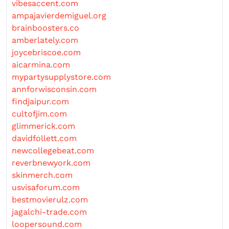
vibesaccent.com
ampajavierdemiguel.org
brainboosters.co
amberlately.com
joycebriscoe.com
aicarmina.com
mypartysupplystore.com
annforwisconsin.com
findjaipur.com
cultofjim.com
glimmerick.com
davidfollett.com
newcollegebeat.com
reverbnewyork.com
skinmerch.com
usvisaforum.com
bestmovierulz.com
jagalchi-trade.com
loopersound.com