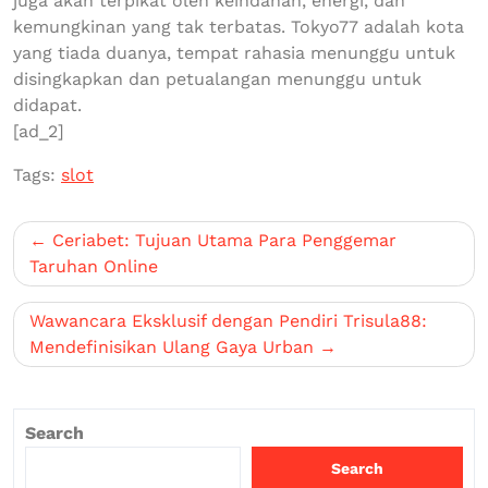
juga akan terpikat oleh keindahan, energi, dan
kemungkinan yang tak terbatas. Tokyo77 adalah kota
yang tiada duanya, tempat rahasia menunggu untuk
disingkapkan dan petualangan menunggu untuk
didapat.
[ad_2]
Tags:
slot
Post
Ceriabet: Tujuan Utama Para Penggemar
navigation
Taruhan Online
Wawancara Eksklusif dengan Pendiri Trisula88:
Mendefinisikan Ulang Gaya Urban
Search
Search