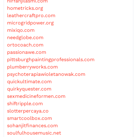
hirfanjilasmi.com
hometricks.org
leathercraftpro.com
microgridpower.org
mixiqo.com
needglobe.com
ortocoach.com
passionawe.com
pittsburghpaintingprofessionals.com
plumberryworks.com
psychoterapiawioletanowak.com
quickultimate.com
quirkyquester.com
sexmedicineformen.com
shiftripple.com
slotterpercaya.co
smartcoolbox.com
sohanjitfinances.com
soulfulhousemusic.net