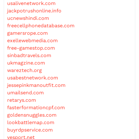
usalivenetwork.com
jackpotrushonline.info
ucnewshindi.com
freecellphonedatabase.com
gamersrope.com
exellewebmedia.com
free-gamestop.com
sinbadtravels.com
ukmagzine.com
wareztech.org
usabestnetwork.com
jessepinkmanoutfit.com
umailsend.com
retarys.com
fasterformationcpf.com
goldensnuggles.com
lookbattlemap.com
buyrdpservice.com
yesport.net