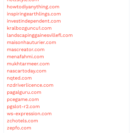
howtodiyanything.com
inspiringearthlings.com
investindependent.com
kralbozguncu1.com
landscapinggainesvillefl.com
maisonhauturier.com
mascreator.com
menafahmi.com
mukhtarmeer.com
nascartoday.com
nqted.com
nzdriverlicence.com
pagalguru.com
pcegame.com
pgslot-r2.com
ws-expression.com
zchotels.com
zepfo.com