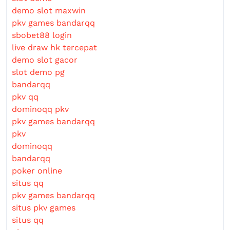
demo slot maxwin
pkv games bandarqq
sbobet88 login
live draw hk tercepat
demo slot gacor
slot demo pg
bandarqq
pkv qq
dominoqq pkv
pkv games bandarqq
pkv
dominoqq
bandarqq
poker online
situs qq
pkv games bandarqq
situs pkv games
situs qq