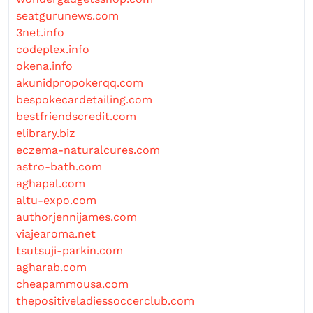
seatgurunews.com
3net.info
codeplex.info
okena.info
akunidpropokerqq.com
bespokecardetailing.com
bestfriendscredit.com
elibrary.biz
eczema-naturalcures.com
astro-bath.com
aghapal.com
altu-expo.com
authorjennijames.com
viajearoma.net
tsutsuji-parkin.com
agharab.com
cheapammousa.com
thepositiveladiessoccerclub.com