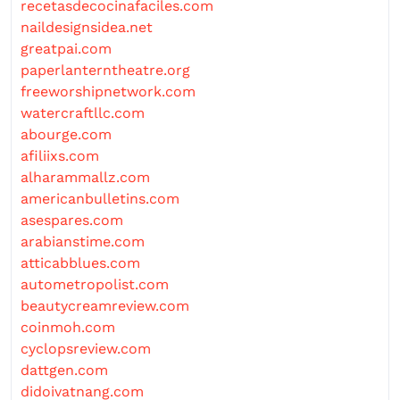
recetasdecocinafaciles.com
naildesignsidea.net
greatpai.com
paperlanterntheatre.org
freeworshipnetwork.com
watercraftllc.com
abourge.com
afiliixs.com
alharammallz.com
americanbulletins.com
asespares.com
arabianstime.com
atticabblues.com
autometropolist.com
beautycreamreview.com
coinmoh.com
cyclopsreview.com
dattgen.com
didoivatnang.com