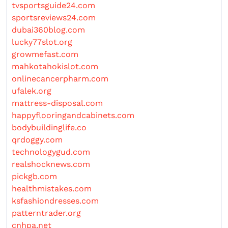
tvsportsguide24.com
sportsreviews24.com
dubai360blog.com
lucky77slot.org
growmefast.com
mahkotahokislot.com
onlinecancerpharm.com
ufalek.org
mattress-disposal.com
happyflooringandcabinets.com
bodybuildinglife.co
qrdoggy.com
technologygud.com
realshocknews.com
pickgb.com
healthmistakes.com
ksfashiondresses.com
patterntrader.org
cnhpa.net