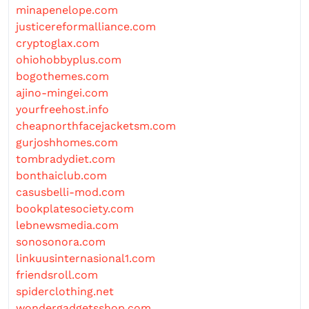
minapenelope.com
justicereformalliance.com
cryptoglax.com
ohiohobbyplus.com
bogothemes.com
ajino-mingei.com
yourfreehost.info
cheapnorthfacejacketsm.com
gurjoshhomes.com
tombradydiet.com
bonthaiclub.com
casusbelli-mod.com
bookplatesociety.com
lebnewsmedia.com
sonosonora.com
linkuusinternasional1.com
friendsroll.com
spiderclothing.net
wondergadgetsshop.com