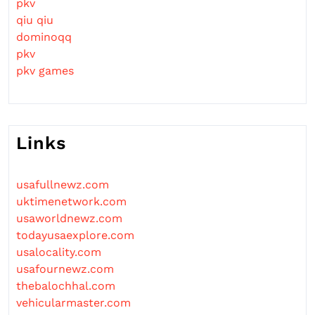
pkv
qiu qiu
dominoqq
pkv
pkv games
Links
usafullnewz.com
uktimenetwork.com
usaworldnewz.com
todayusaexplore.com
usalocality.com
usafournewz.com
thebalochhal.com
vehicularmaster.com