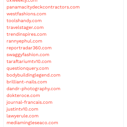
oxweekly.com
panamacitydeckcontractors.com
westfashions.com
toolshandy.com
travelstager.com
trendinspires.com
rannyephul.com
reportradar360.com
swaggyfashion.com
taraftariumtv10.com
questionquery.com
bodybuildinglegend.com
brilliant-nails.com
dandr-photography.com
dokteroce.com
journal-francais.com
justintv10.com
lawyerule.com
mediamingleseaco.com