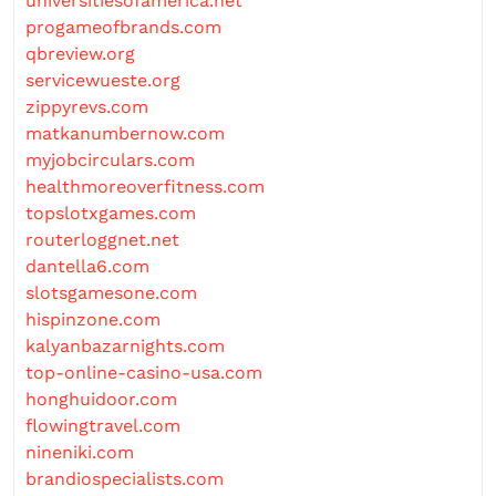
universitiesofamerica.net
progameofbrands.com
qbreview.org
servicewueste.org
zippyrevs.com
matkanumbernow.com
myjobcirculars.com
healthmoreoverfitness.com
topslotxgames.com
routerloggnet.net
dantella6.com
slotsgamesone.com
hispinzone.com
kalyanbazarnights.com
top-online-casino-usa.com
honghuidoor.com
flowingtravel.com
nineniki.com
brandiospecialists.com