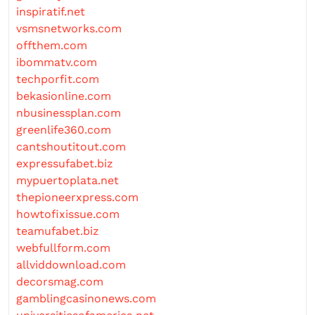
inspiratif.net
vsmsnetworks.com
offthem.com
ibommatv.com
techporfit.com
bekasionline.com
nbusinessplan.com
greenlife360.com
cantshoutitout.com
expressufabet.biz
mypuertoplata.net
thepioneerxpress.com
howtofixissue.com
teamufabet.biz
webfullform.com
allviddownload.com
decorsmag.com
gamblingcasinonews.com