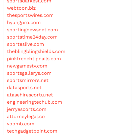
sportsdarkest.com
webtoon.biz
thesportswires.com
hyungpro.com
sportingnewsnet.com
sportstime24day.com
sporteslive.com
theblingblingshields.com
pinkfrenchtipnails.com
newgamestv.com
sportsgallerys.com
sportsmirrors.net
datasports.net
atasehirescortu.net
engineeringtechub.com
jerryescorts.com
attorneylegal.co
voomb.com
techgadgetpoint.com