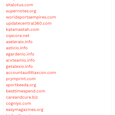
sitalotus.com
supernotes.org
worldsportsempires.com
updatecentral360.com
katamastah.com
zqscore.net
aseleraio.info
asticio.info
egardenio.info
arxteamio.info
getalexio.info
accountaudittaxcon.com
prymprint.com
sportkeeda.org
besttimespend.com
careandcure.biz
cogniyo.com
easymagazines.org