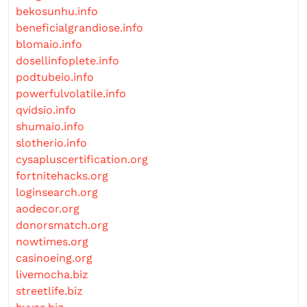
bekosunhu.info
beneficialgrandiose.info
blomaio.info
dosellinfoplete.info
podtubeio.info
powerfulvolatile.info
qvidsio.info
shumaio.info
slotherio.info
cysapluscertification.org
fortnitehacks.org
loginsearch.org
aodecor.org
donorsmatch.org
nowtimes.org
casinoeing.org
livemocha.biz
streetlife.biz