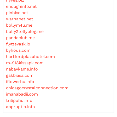
hyves.biz
enoughinfo.net
pinhive.net
warnabet.net
bollym4u.me
bolly2tollyblog.me
pandaclub.me
flyttevask.io
byhous.com
hartfordplazahotel.com
m-918kissapk.com
nabavkame.info
gakbiasa.com
iflowerhu.info
chicagocrystalconnection.com
imanabadii.com
trilipohu.info
appruptio.info