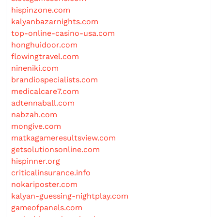
hispinzone.com
kalyanbazarnights.com
top-online-casino-usa.com
honghuidoor.com
flowingtravel.com
nineniki.com
brandiospecialists.com
medicalcare7.com
adtennaball.com
nabzah.com
mongive.com
matkagameresultsview.com
getsolutionsonline.com
hispinner.org
criticalinsurance.info
nokariposter.com
kalyan-guessing-nightplay.com
gameofpanels.com