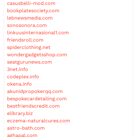
casusbelli-mod.com
bookplatesociety.com
lebnewsmedia.com
sonosonora.com
linkuusinternasional1.com
friendsroll.com
spiderclothing.net
wondergadgetsshop.com
seatgurunews.com
3net.info
codeplex.info
okena.info
akunidpropokerqq.com
bespokecardetailing.com
bestfriendscredit.com
elibrary.biz
eczema-naturalcures.com
astro-bath.com
aghapal.com