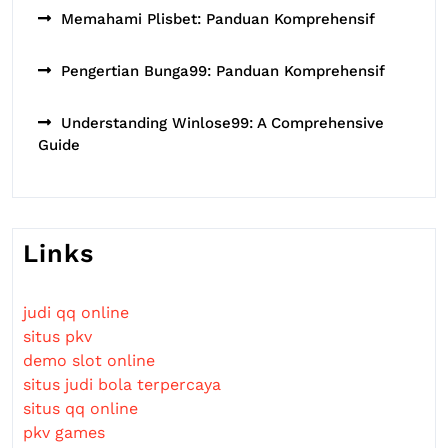
Memahami Plisbet: Panduan Komprehensif
Pengertian Bunga99: Panduan Komprehensif
Understanding Winlose99: A Comprehensive
Guide
Links
judi qq online
situs pkv
demo slot online
situs judi bola terpercaya
situs qq online
pkv games