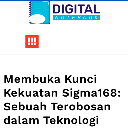
Skip
to
content
Membuka Kunci
Kekuatan Sigma168:
Sebuah Terobosan
dalam Teknologi