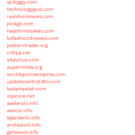
qrdoggy.com
technologygud.com
realshocknews.com
pickgb.com
healthmistakes.com
ksfashiondresses.com
patterntrader.org
cnhpa.net
sitalotus.com
supernotes.org
worldsportsempires.com
updatecentral360.com
katamastah.com
zqscore.net
aseleraio.info
asticio.info
egardenio.info
arxteamio.info
getalexio.info