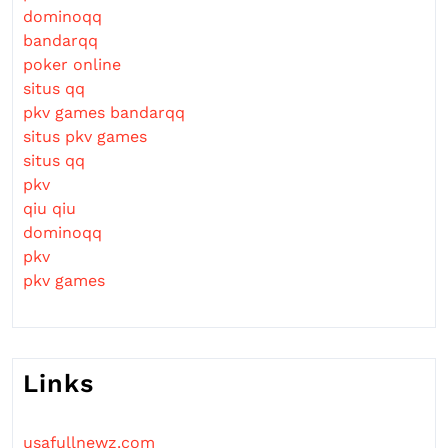
dominoqq
bandarqq
poker online
situs qq
pkv games bandarqq
situs pkv games
situs qq
pkv
qiu qiu
dominoqq
pkv
pkv games
Links
usafullnewz.com