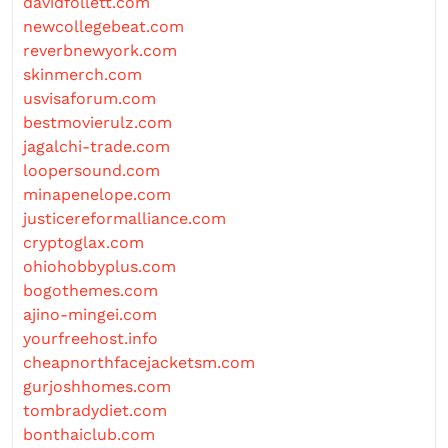
davidfollett.com
newcollegebeat.com
reverbnewyork.com
skinmerch.com
usvisaforum.com
bestmovierulz.com
jagalchi-trade.com
loopersound.com
minapenelope.com
justicereformalliance.com
cryptoglax.com
ohiohobbyplus.com
bogothemes.com
ajino-mingei.com
yourfreehost.info
cheapnorthfacejacketsm.com
gurjoshhomes.com
tombradydiet.com
bonthaiclub.com