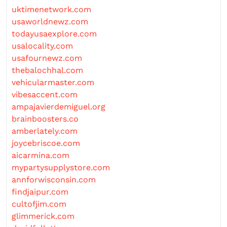
uktimenetwork.com
usaworldnewz.com
todayusaexplore.com
usalocality.com
usafournewz.com
thebalochhal.com
vehicularmaster.com
vibesaccent.com
ampajavierdemiguel.org
brainboosters.co
amberlately.com
joycebriscoe.com
aicarmina.com
mypartysupplystore.com
annforwisconsin.com
findjaipur.com
cultofjim.com
glimmerick.com