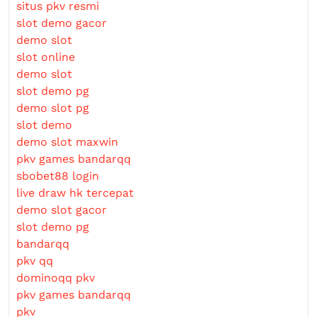
situs pkv resmi
slot demo gacor
demo slot
slot online
demo slot
slot demo pg
demo slot pg
slot demo
demo slot maxwin
pkv games bandarqq
sbobet88 login
live draw hk tercepat
demo slot gacor
slot demo pg
bandarqq
pkv qq
dominoqq pkv
pkv games bandarqq
pkv