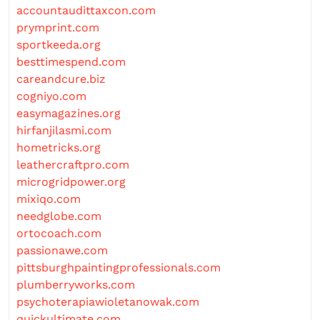
accountaudittaxcon.com
prymprint.com
sportkeeda.org
besttimespend.com
careandcure.biz
cogniyo.com
easymagazines.org
hirfanjilasmi.com
hometricks.org
leathercraftpro.com
microgridpower.org
mixiqo.com
needglobe.com
ortocoach.com
passionawe.com
pittsburghpaintingprofessionals.com
plumberryworks.com
psychoterapiawioletanowak.com
quickultimate.com