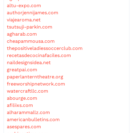
altu-expo.com
authorjennijames.com
viajearoma.net
tsutsuji-parkin.com
agharab.com
cheapammousa.com
thepositiveladiessoccerclub.com
recetasdecocinafaciles.com
naildesignsidea.net
greatpai.com
paperlanterntheatre.org
freeworshipnetwork.com
watercraftllc.com
abourge.com
afiliixs.com
alharammallz.com
americanbulletins.com
asespares.com