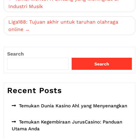
navigation
Industri Musik
Liga188: Tujuan akhir untuk taruhan olahraga
online
Search
Search
Recent Posts
Temukan Dunia Kasino Ahl yang Menyenangkan
Temukan Kegembiraan JurusCasino: Panduan
Utama Anda