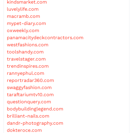
kindsmarket.com
luvelylife.com
macramb.com
mypet-diary.com
oxweekly.com
panamacitydeckcontractors.com
westfashions.com
toolshandy.com
travelstager.com
trendinspires.com
rannyephul.com
reportradar360.com
swaggyfashion.com
taraftariumtv10.com
questionquery.com
bodybuildinglegend.com
brilliant-nails.com
dandr-photography.com
dokteroce.com