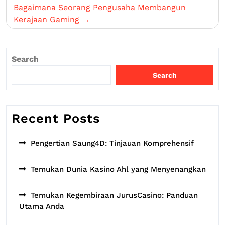
Bagaimana Seorang Pengusaha Membangun
Kerajaan Gaming
Search
Search
Recent Posts
Pengertian Saung4D: Tinjauan Komprehensif
Temukan Dunia Kasino Ahl yang Menyenangkan
Temukan Kegembiraan JurusCasino: Panduan
Utama Anda