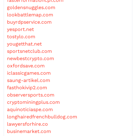
fasterformationcpf.com
goldensnuggles.com
lookbattlemap.com
buyrdpservice.com
yesport.net
tostylo.com
yougetthat.net
sportsnetclub.com
newbestcrypto.com
oxfordsave.com
iclassicgames.com
saung-artikel.com
fasthokivip2.com
observersports.com
cryptominingplus.com
aquinoticiaspe.com
longhairedfrenchbulldog.com
lawyersforhire.co
businemarket.com