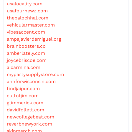
usalocality.com
usafournewz.com
thebalochhal.com
vehicularmaster.com
vibesaccent.com
ampajavierdemiguel.org
brainboosters.co
amberlately.com
joycebriscoe.com
aicarmina.com
mypartysupplystore.com
annforwisconsin.com
findjaipur.com
cultofjim.com
glimmerick.com
davidfollett.com
newcollegebeat.com
reverbnewyork.com
skinmerch.com