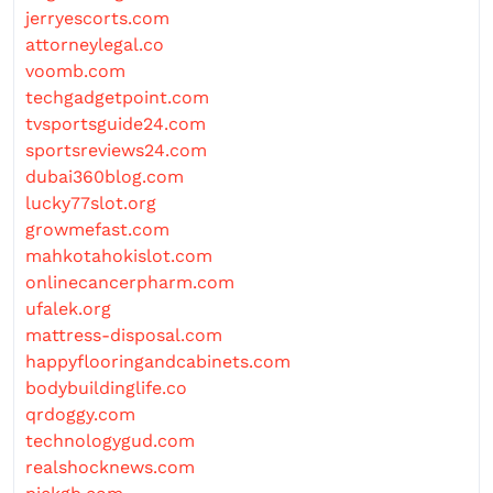
jerryescorts.com
attorneylegal.co
voomb.com
techgadgetpoint.com
tvsportsguide24.com
sportsreviews24.com
dubai360blog.com
lucky77slot.org
growmefast.com
mahkotahokislot.com
onlinecancerpharm.com
ufalek.org
mattress-disposal.com
happyflooringandcabinets.com
bodybuildinglife.co
qrdoggy.com
technologygud.com
realshocknews.com