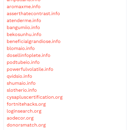
aromaxme.info
asserthatecontrast.info
atenderme.info
bangumiio.info
bekosunhu.info
beneficialgrandiose.info
blomaio.info
dosellinfoplete.info
podtubeio.info
powerfulvolatile.info
qvidsio.info
shumaio.info
slotherio.info
cysapluscertification.org
fortnitehacks.org
loginsearch.org
aodecor.org
donorsmatch.org