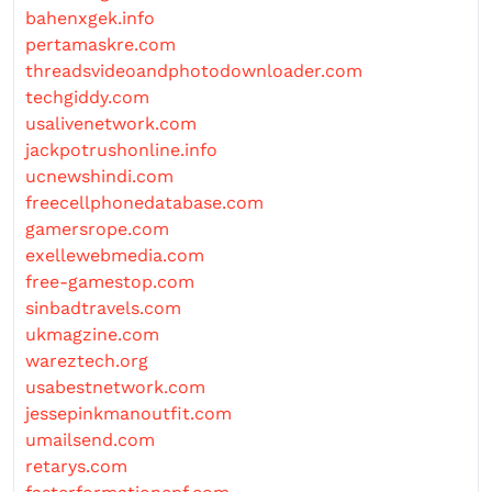
bahenxgek.info
pertamaskre.com
threadsvideoandphotodownloader.com
techgiddy.com
usalivenetwork.com
jackpotrushonline.info
ucnewshindi.com
freecellphonedatabase.com
gamersrope.com
exellewebmedia.com
free-gamestop.com
sinbadtravels.com
ukmagzine.com
wareztech.org
usabestnetwork.com
jessepinkmanoutfit.com
umailsend.com
retarys.com