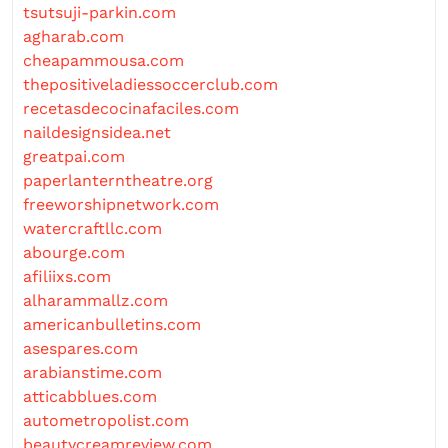
tsutsuji-parkin.com
agharab.com
cheapammousa.com
thepositiveladiessoccerclub.com
recetasdecocinafaciles.com
naildesignsidea.net
greatpai.com
paperlanterntheatre.org
freeworshipnetwork.com
watercraftllc.com
abourge.com
afiliixs.com
alharammallz.com
americanbulletins.com
asespares.com
arabianstime.com
atticabblues.com
autometropolist.com
beautycreamreview.com