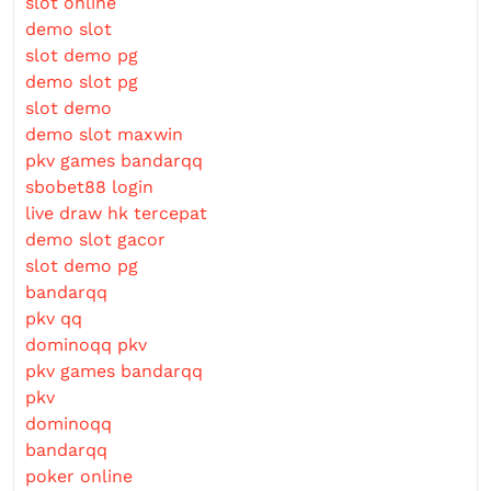
slot online
demo slot
slot demo pg
demo slot pg
slot demo
demo slot maxwin
pkv games bandarqq
sbobet88 login
live draw hk tercepat
demo slot gacor
slot demo pg
bandarqq
pkv qq
dominoqq pkv
pkv games bandarqq
pkv
dominoqq
bandarqq
poker online