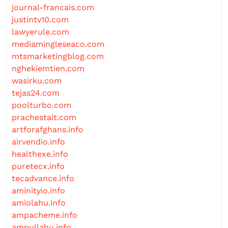
journal-francais.com
justintv10.com
lawyerule.com
mediamingleseaco.com
mtsmarketingblog.com
nghekiemtien.com
wasirku.com
tejas24.com
poolturbo.com
prachestait.com
artforafghans.info
airvendio.info
healthexe.info
puretecx.info
tecadvance.info
aminityio.info
amiolahu.info
ampacheme.info
ampullahu.info