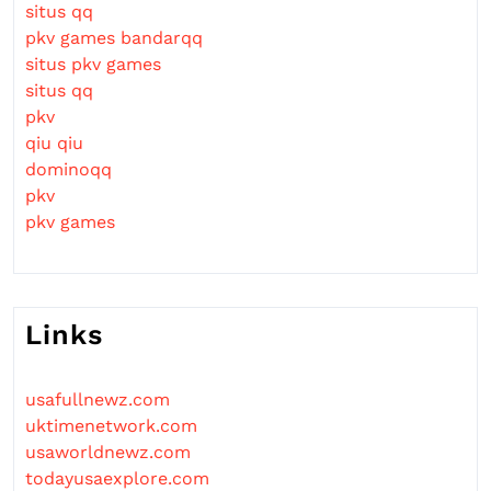
situs qq
pkv games bandarqq
situs pkv games
situs qq
pkv
qiu qiu
dominoqq
pkv
pkv games
Links
usafullnewz.com
uktimenetwork.com
usaworldnewz.com
todayusaexplore.com