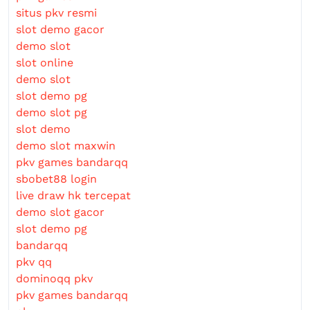
situs pkv resmi
slot demo gacor
demo slot
slot online
demo slot
slot demo pg
demo slot pg
slot demo
demo slot maxwin
pkv games bandarqq
sbobet88 login
live draw hk tercepat
demo slot gacor
slot demo pg
bandarqq
pkv qq
dominoqq pkv
pkv games bandarqq