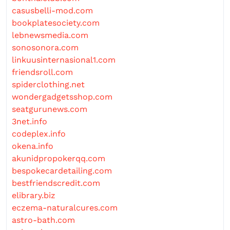
casusbelli-mod.com
bookplatesociety.com
lebnewsmedia.com
sonosonora.com
linkuusinternasional1.com
friendsroll.com
spiderclothing.net
wondergadgetsshop.com
seatgurunews.com
3net.info
codeplex.info
okena.info
akunidpropokerqq.com
bespokecardetailing.com
bestfriendscredit.com
elibrary.biz
eczema-naturalcures.com
astro-bath.com