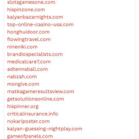
slotsgamesone.com
hispinzone.com
kalyanbazarnights.com
top-online-casino-usa.com
honghuidoor.com
flowingtravel.com
nineniki.com
brandiospecialists.com
medicalcare7.com
adtennaball.com
nabzah.com
mongive.com
matkagameresultsview.com
getsolutionsonline.com
hispinner.org
criticalinsurance.info
nokariposter.com
kalyan-guessing-nightplay.com
gameofpanels.com