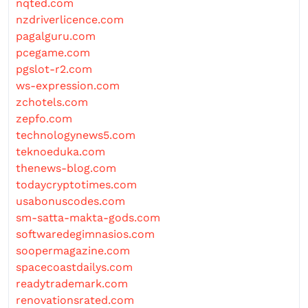
nqted.com
nzdriverlicence.com
pagalguru.com
pcegame.com
pgslot-r2.com
ws-expression.com
zchotels.com
zepfo.com
technologynews5.com
teknoeduka.com
thenews-blog.com
todaycryptotimes.com
usabonuscodes.com
sm-satta-makta-gods.com
softwaredegimnasios.com
soopermagazine.com
spacecoastdailys.com
readytrademark.com
renovationsrated.com