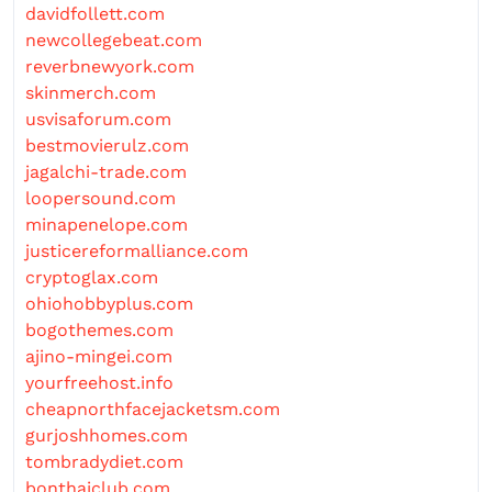
davidfollett.com
newcollegebeat.com
reverbnewyork.com
skinmerch.com
usvisaforum.com
bestmovierulz.com
jagalchi-trade.com
loopersound.com
minapenelope.com
justicereformalliance.com
cryptoglax.com
ohiohobbyplus.com
bogothemes.com
ajino-mingei.com
yourfreehost.info
cheapnorthfacejacketsm.com
gurjoshhomes.com
tombradydiet.com
bonthaiclub.com