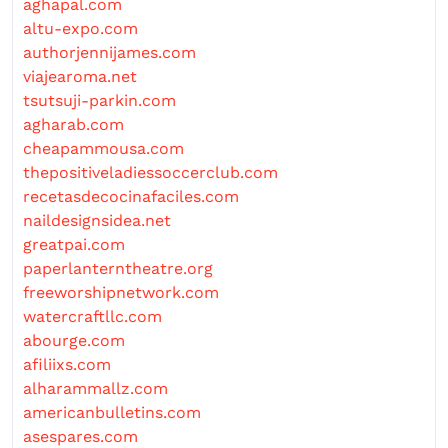
aghapal.com
altu-expo.com
authorjennijames.com
viajearoma.net
tsutsuji-parkin.com
agharab.com
cheapammousa.com
thepositiveladiessoccerclub.com
recetasdecocinafaciles.com
naildesignsidea.net
greatpai.com
paperlanterntheatre.org
freeworshipnetwork.com
watercraftllc.com
abourge.com
afiliixs.com
alharammallz.com
americanbulletins.com
asespares.com