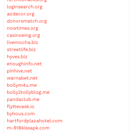
loginsearch.org
aodecor.org
donorsmatch.org
nowtimes.org
casinoeing.org
livemocha.biz
streetlife.biz
hyves.biz
enoughinfo.net
pinhive.net
warnabet.net
bollym4u.me
bolly2tollyblog.me
pandaclub.me
flyttevask.io
byhous.com
hartfordplazahotel.com
m-918kissapk.com