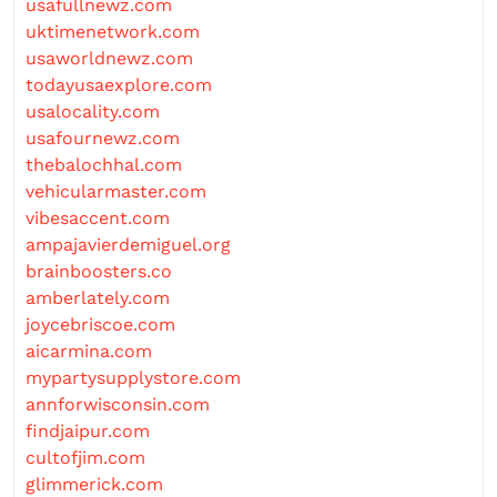
usafullnewz.com
uktimenetwork.com
usaworldnewz.com
todayusaexplore.com
usalocality.com
usafournewz.com
thebalochhal.com
vehicularmaster.com
vibesaccent.com
ampajavierdemiguel.org
brainboosters.co
amberlately.com
joycebriscoe.com
aicarmina.com
mypartysupplystore.com
annforwisconsin.com
findjaipur.com
cultofjim.com
glimmerick.com