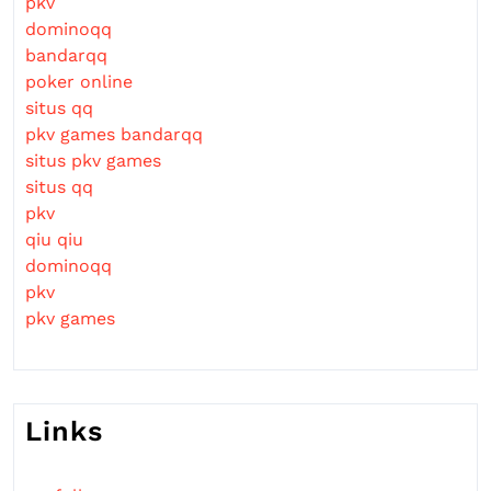
pkv
dominoqq
bandarqq
poker online
situs qq
pkv games bandarqq
situs pkv games
situs qq
pkv
qiu qiu
dominoqq
pkv
pkv games
Links