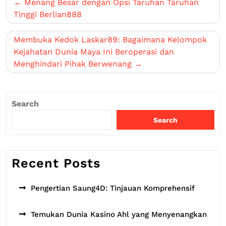
Post
Menang Besar dengan Opsi Taruhan Taruhan
navigation
Tinggi Berlian888
Membuka Kedok Laskar89: Bagaimana Kelompok
Kejahatan Dunia Maya Ini Beroperasi dan
Menghindari Pihak Berwenang
Search
Search
Recent Posts
Pengertian Saung4D: Tinjauan Komprehensif
Temukan Dunia Kasino Ahl yang Menyenangkan