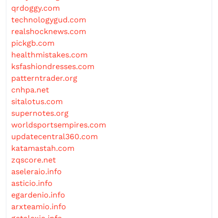
qrdoggy.com
technologygud.com
realshocknews.com
pickgb.com
healthmistakes.com
ksfashiondresses.com
patterntrader.org
cnhpa.net
sitalotus.com
supernotes.org
worldsportsempires.com
updatecentral360.com
katamastah.com
zqscore.net
aseleraio.info
asticio.info
egardenio.info
arxteamio.info