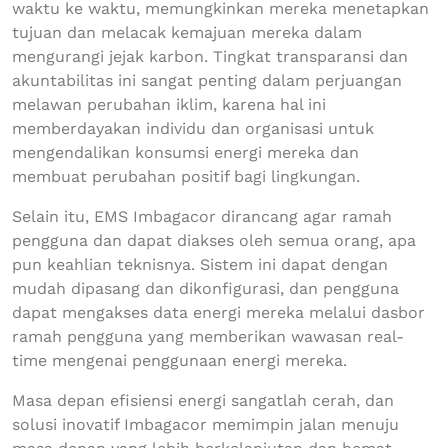
waktu ke waktu, memungkinkan mereka menetapkan
tujuan dan melacak kemajuan mereka dalam
mengurangi jejak karbon. Tingkat transparansi dan
akuntabilitas ini sangat penting dalam perjuangan
melawan perubahan iklim, karena hal ini
memberdayakan individu dan organisasi untuk
mengendalikan konsumsi energi mereka dan
membuat perubahan positif bagi lingkungan.
Selain itu, EMS Imbagacor dirancang agar ramah
pengguna dan dapat diakses oleh semua orang, apa
pun keahlian teknisnya. Sistem ini dapat dengan
mudah dipasang dan dikonfigurasi, dan pengguna
dapat mengakses data energi mereka melalui dasbor
ramah pengguna yang memberikan wawasan real-
time mengenai penggunaan energi mereka.
Masa depan efisiensi energi sangatlah cerah, dan
solusi inovatif Imbagacor memimpin jalan menuju