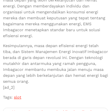
masa depan yang lebih berkelanjutan dan hemat
energi. Dengan memberdayakan individu dan
organisasi untuk mengendalikan konsumsi energi
mereka dan membuat keputusan yang tepat tentang
bagaimana mereka menggunakan energi, EMS
Imbagacor menetapkan standar baru untuk solusi
efisiensi energi.
Kesimpulannya, masa depan efisiensi energi telah
tiba, dan Sistem Manajemen Energi inovatif Imbagacor
berada di garis depan revolusi ini. Dengan teknologi
mutakhir dan antarmuka yang ramah pengguna,
Imbagacor membantu membuka jalan menuju masa
depan yang lebih berkelanjutan dan hemat energi bagi
semua orang.
[ad_2]
Tags:
slot