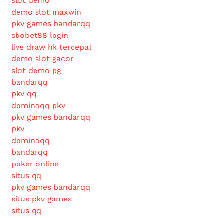
slot demo
demo slot maxwin
pkv games bandarqq
sbobet88 login
live draw hk tercepat
demo slot gacor
slot demo pg
bandarqq
pkv qq
dominoqq pkv
pkv games bandarqq
pkv
dominoqq
bandarqq
poker online
situs qq
pkv games bandarqq
situs pkv games
situs qq