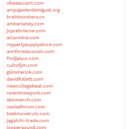
vibesaccent.com
ampajavierdemiguel.org
brainboosters.co
amberlately.com
joycebriscoe.com
aicarmina.com
mypartysupplystore.com
annforwisconsin.com
findjaipur.com
cultofjim.com
glimmerick.com
davidfollett.com
newcollegebeat.com
reverbnewyork.com
skinmerch.com
usvisaforum.com
bestmovierulz.com
jagalchi-trade.com
loopersound.com