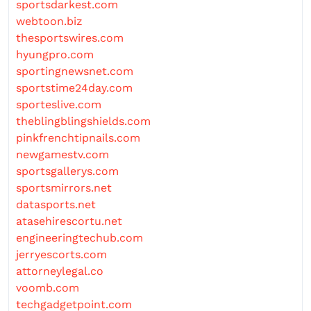
sportsdarkest.com
webtoon.biz
thesportswires.com
hyungpro.com
sportingnewsnet.com
sportstime24day.com
sporteslive.com
theblingblingshields.com
pinkfrenchtipnails.com
newgamestv.com
sportsgallerys.com
sportsmirrors.net
datasports.net
atasehirescortu.net
engineeringtechub.com
jerryescorts.com
attorneylegal.co
voomb.com
techgadgetpoint.com