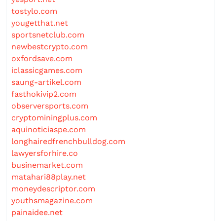
tostylo.com
yougetthat.net
sportsnetclub.com
newbestcrypto.com
oxfordsave.com
iclassicgames.com
saung-artikel.com
fasthokivip2.com
observersports.com
cryptominingplus.com
aquinoticiaspe.com
longhairedfrenchbulldog.com
lawyersforhire.co
businemarket.com
matahari88play.net
moneydescriptor.com
youthsmagazine.com
painaidee.net