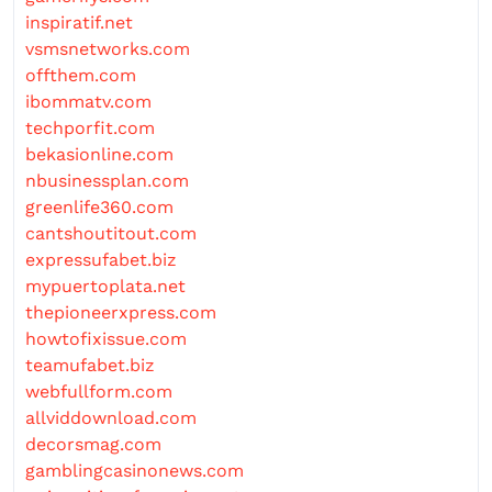
inspiratif.net
vsmsnetworks.com
offthem.com
ibommatv.com
techporfit.com
bekasionline.com
nbusinessplan.com
greenlife360.com
cantshoutitout.com
expressufabet.biz
mypuertoplata.net
thepioneerxpress.com
howtofixissue.com
teamufabet.biz
webfullform.com
allviddownload.com
decorsmag.com
gamblingcasinonews.com