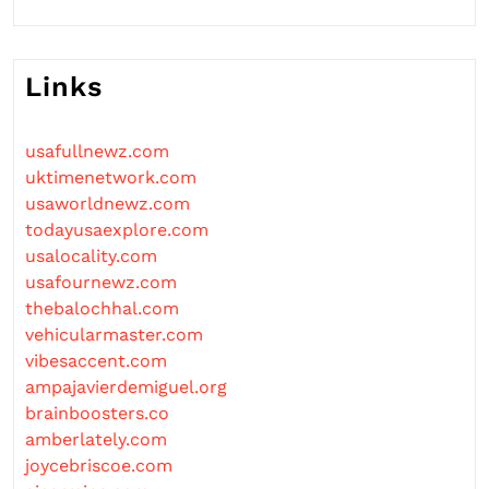
Links
usafullnewz.com
uktimenetwork.com
usaworldnewz.com
todayusaexplore.com
usalocality.com
usafournewz.com
thebalochhal.com
vehicularmaster.com
vibesaccent.com
ampajavierdemiguel.org
brainboosters.co
amberlately.com
joycebriscoe.com