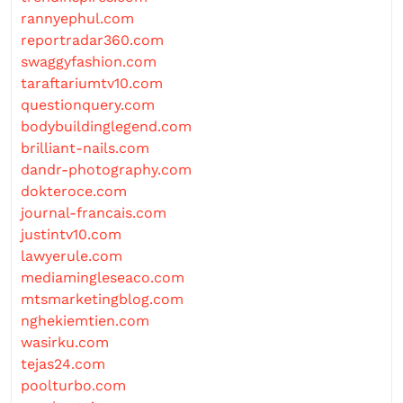
rannyephul.com
reportradar360.com
swaggyfashion.com
taraftariumtv10.com
questionquery.com
bodybuildinglegend.com
brilliant-nails.com
dandr-photography.com
dokteroce.com
journal-francais.com
justintv10.com
lawyerule.com
mediamingleseaco.com
mtsmarketingblog.com
nghekiemtien.com
wasirku.com
tejas24.com
poolturbo.com