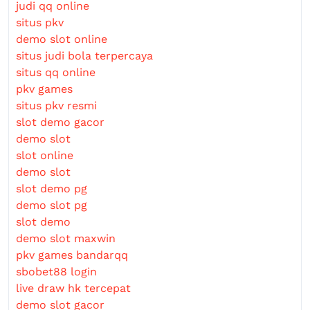
judi qq online
situs pkv
demo slot online
situs judi bola terpercaya
situs qq online
pkv games
situs pkv resmi
slot demo gacor
demo slot
slot online
demo slot
slot demo pg
demo slot pg
slot demo
demo slot maxwin
pkv games bandarqq
sbobet88 login
live draw hk tercepat
demo slot gacor