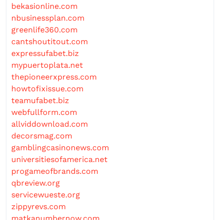
bekasionline.com
nbusinessplan.com
greenlife360.com
cantshoutitout.com
expressufabet.biz
mypuertoplata.net
thepioneerxpress.com
howtofixissue.com
teamufabet.biz
webfullform.com
allviddownload.com
decorsmag.com
gamblingcasinonews.com
universitiesofamerica.net
progameofbrands.com
qbreview.org
servicewueste.org
zippyrevs.com
matkanumbernow.com