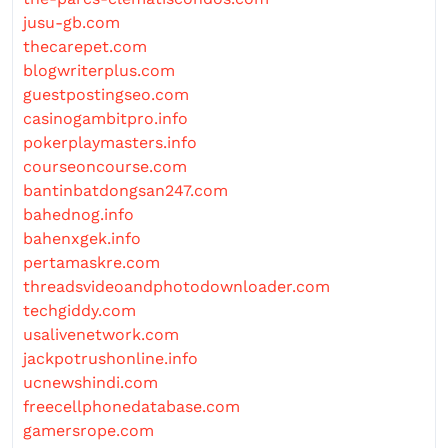
jusu-gb.com
thecarepet.com
blogwriterplus.com
guestpostingseo.com
casinogambitpro.info
pokerplaymasters.info
courseoncourse.com
bantinbatdongsan247.com
bahednog.info
bahenxgek.info
pertamaskre.com
threadsvideoandphotodownloader.com
techgiddy.com
usalivenetwork.com
jackpotrushonline.info
ucnewshindi.com
freecellphonedatabase.com
gamersrope.com