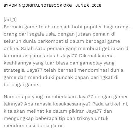
BY
ADMIN@DIGITALNOTEBOOK.ORG
JUNE 6, 2026
[ad_1]
Bermain game telah menjadi hobi populer bagi orang-
orang dari segala usia, dengan jutaan pemain di
seluruh dunia berkompetisi dalam berbagai game
online. Salah satu pemain yang membuat gebrakan di
komunitas game adalah Jaya77. Dikenal karena
keahliannya yang luar biasa dan gameplay yang
strategis, Jaya77 telah berhasil mendominasi dunia
game dan menduduki puncak papan peringkat di
berbagai game.
Namun apa yang membedakan Jaya77 dengan gamer
lainnya? Apa rahasia kesuksesannya? Pada artikel ini,
kita akan melihat ke dalam pikiran Jaya77 dan
mengungkap beberapa tip dan triknya untuk
mendominasi dunia game.