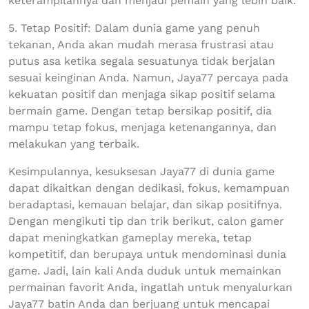
keterampilannya dan menjadi pemain yang lebih baik.
5. Tetap Positif: Dalam dunia game yang penuh
tekanan, Anda akan mudah merasa frustrasi atau
putus asa ketika segala sesuatunya tidak berjalan
sesuai keinginan Anda. Namun, Jaya77 percaya pada
kekuatan positif dan menjaga sikap positif selama
bermain game. Dengan tetap bersikap positif, dia
mampu tetap fokus, menjaga ketenangannya, dan
melakukan yang terbaik.
Kesimpulannya, kesuksesan Jaya77 di dunia game
dapat dikaitkan dengan dedikasi, fokus, kemampuan
beradaptasi, kemauan belajar, dan sikap positifnya.
Dengan mengikuti tip dan trik berikut, calon gamer
dapat meningkatkan gameplay mereka, tetap
kompetitif, dan berupaya untuk mendominasi dunia
game. Jadi, lain kali Anda duduk untuk memainkan
permainan favorit Anda, ingatlah untuk menyalurkan
Jaya77 batin Anda dan berjuang untuk mencapai