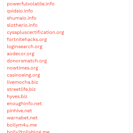
powerfulvolatile.info
qvidsio.info
shumaio.info
slotherio.info
cysapluscertification.org
fortnitehacks.org
loginsearch.org
aodecor.org
donorsmatch.org
nowtimes.org
casinoeing.org
livemocha.biz
streetlife.biz
hyves.biz
enoughinfo.net
pinhive.net
warnabet.net
bollym4u.me
bolly2tollyblog.me