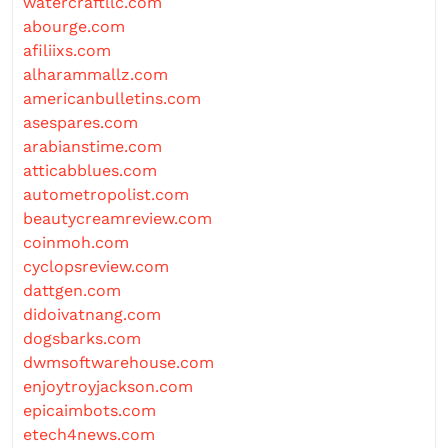
watercraftllc.com
abourge.com
afiliixs.com
alharammallz.com
americanbulletins.com
asespares.com
arabianstime.com
atticabblues.com
autometropolist.com
beautycreamreview.com
coinmoh.com
cyclopsreview.com
dattgen.com
didoivatnang.com
dogsbarks.com
dwmsoftwarehouse.com
enjoytroyjackson.com
epicaimbots.com
etech4news.com