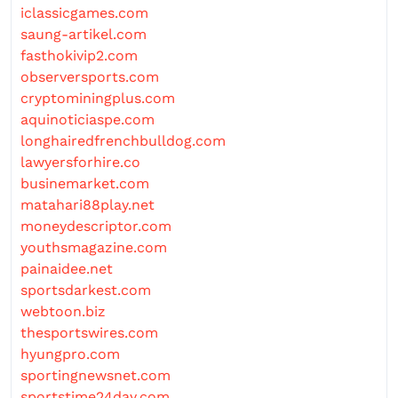
iclassicgames.com
saung-artikel.com
fasthokivip2.com
observersports.com
cryptominingplus.com
aquinoticiaspe.com
longhairedfrenchbulldog.com
lawyersforhire.co
businemarket.com
matahari88play.net
moneydescriptor.com
youthsmagazine.com
painaidee.net
sportsdarkest.com
webtoon.biz
thesportswires.com
hyungpro.com
sportingnewsnet.com
sportstime24day.com