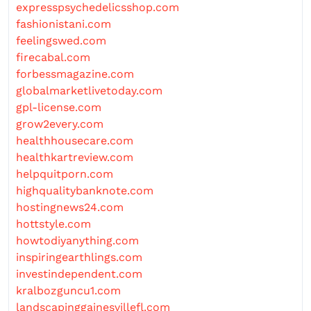
expresspsychedelicsshop.com
fashionistani.com
feelingswed.com
firecabal.com
forbessmagazine.com
globalmarketlivetoday.com
gpl-license.com
grow2every.com
healthhousecare.com
healthkartreview.com
helpquitporn.com
highqualitybanknote.com
hostingnews24.com
hottstyle.com
howtodiyanything.com
inspiringearthlings.com
investindependent.com
kralbozguncu1.com
landscapinggainesvillefl.com