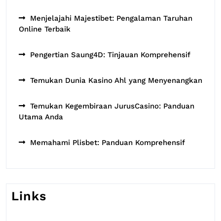
Menjelajahi Majestibet: Pengalaman Taruhan
Online Terbaik
Pengertian Saung4D: Tinjauan Komprehensif
Temukan Dunia Kasino Ahl yang Menyenangkan
Temukan Kegembiraan JurusCasino: Panduan
Utama Anda
Memahami Plisbet: Panduan Komprehensif
Links