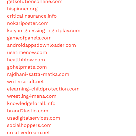
getsolutionsonline.com
hispinner.org
criticalinsurance.info
nokariposter.com
kalyan-guessing-nightplay.com
gameofpanels.com
androidappsdownloader.com
usetimenow.com
healthblow.com
gohelpmate.com
rajdhani-satta-matka.com
writerscraft.net
elearning-childprotection.com
wrestling4mena.com
knowledgeforall.info
brand2lastio.com
usadigitalservices.com
socialhoppers.com
creativedream.net