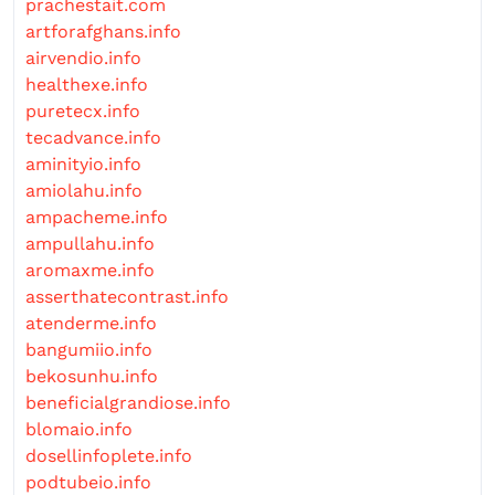
prachestait.com
artforafghans.info
airvendio.info
healthexe.info
puretecx.info
tecadvance.info
aminityio.info
amiolahu.info
ampacheme.info
ampullahu.info
aromaxme.info
asserthatecontrast.info
atenderme.info
bangumiio.info
bekosunhu.info
beneficialgrandiose.info
blomaio.info
dosellinfoplete.info
podtubeio.info