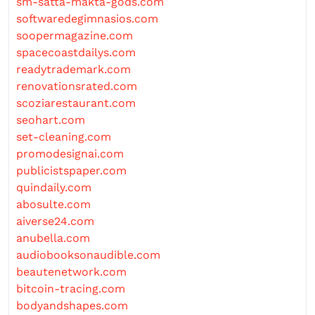
sm-satta-makta-gods.com
softwaredegimnasios.com
soopermagazine.com
spacecoastdailys.com
readytrademark.com
renovationsrated.com
scoziarestaurant.com
seohart.com
set-cleaning.com
promodesignai.com
publicistspaper.com
quindaily.com
abosulte.com
aiverse24.com
anubella.com
audiobooksonaudible.com
beautenetwork.com
bitcoin-tracing.com
bodyandshapes.com