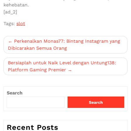
kehebatan.
[ad_2]
Tags:
slot
Post
Perkenalkan Monas77: Bintang Instagram yang
navigation
Dibicarakan Semua Orang
Bersiaplah untuk Naik Level dengan Untung138:
Platform Gaming Premier
Search
Search
Recent Posts