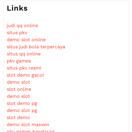
Links
judi qq online
situs pkv
demo slot online
situs judi bola terpercaya
situs qq online
pkv games
situs pkv resmi
slot demo gacor
demo slot
slot online
demo slot
slot demo pg
demo slot pg
slot demo
demo slot maxwin
pkv games bandarqq