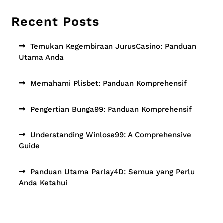
Recent Posts
Temukan Kegembiraan JurusCasino: Panduan
Utama Anda
Memahami Plisbet: Panduan Komprehensif
Pengertian Bunga99: Panduan Komprehensif
Understanding Winlose99: A Comprehensive
Guide
Panduan Utama Parlay4D: Semua yang Perlu
Anda Ketahui