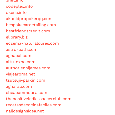
3net.info
codeplex.info
okena.info
akunidpropokerqq.com
bespokecardetailing.com
bestfriendscredit.com
elibrary.biz
eczema-naturalcures.com
astro-bath.com
aghapal.com
altu-expo.com
authorjennijames.com
viajearoma.net
tsutsuji-parkin.com
agharab.com
cheapammousa.com
thepositiveladiessoccerclub.com
recetasdecocinafaciles.com
naildesignsidea.net