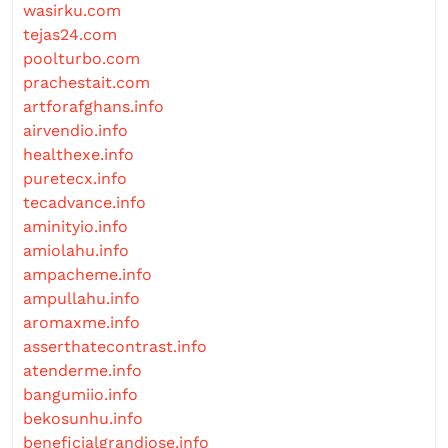
wasirku.com
tejas24.com
poolturbo.com
prachestait.com
artforafghans.info
airvendio.info
healthexe.info
puretecx.info
tecadvance.info
aminityio.info
amiolahu.info
ampacheme.info
ampullahu.info
aromaxme.info
asserthatecontrast.info
atenderme.info
bangumiio.info
bekosunhu.info
beneficialgrandiose.info