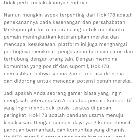
tidak perlu melakukannya sendirian.
Namun mungkin aspek terpenting dari Hoki178 adalah
penekanannya pada kesenangan dan persahabatan.
Meskipun platform ini dirancang untuk membantu
pemain meningkatkan keterampilan mereka dan
mencapai kesuksesan, platform ini juga menghargai
pentingnya menikmati pengalaman bermain game dan
terhubung dengan orang lain. Dengan membina
komunitas yang positif dan suportif, Hoki178
memastikan bahwa semua gamer merasa diterima
dan didorong untuk mencapai potensi penuh mereka.
Jadi apakah Anda seorang gamer biasa yang ingin
mengasah keterampilan Anda atau pemain kompetitif
yang ingin menduduki posisi teratas di papan
peringkat, Hoki178 adalah panduan utama menuju
kesuksesan. Dengan sumber daya yang komprehensif,
panduan bermanfaat, dan komunitas yang dinamis,