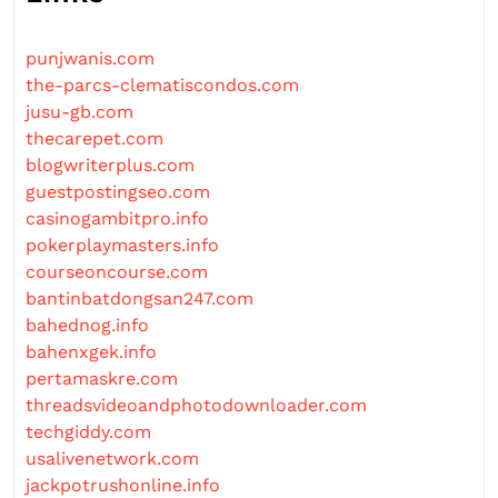
punjwanis.com
the-parcs-clematiscondos.com
jusu-gb.com
thecarepet.com
blogwriterplus.com
guestpostingseo.com
casinogambitpro.info
pokerplaymasters.info
courseoncourse.com
bantinbatdongsan247.com
bahednog.info
bahenxgek.info
pertamaskre.com
threadsvideoandphotodownloader.com
techgiddy.com
usalivenetwork.com
jackpotrushonline.info