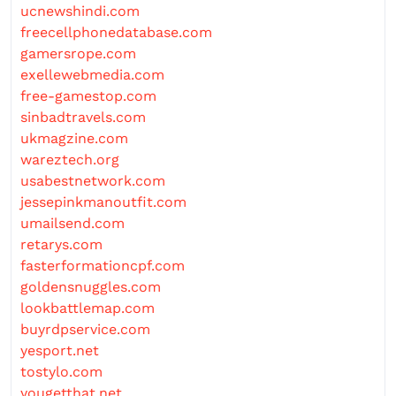
ucnewshindi.com
freecellphonedatabase.com
gamersrope.com
exellewebmedia.com
free-gamestop.com
sinbadtravels.com
ukmagzine.com
wareztech.org
usabestnetwork.com
jessepinkmanoutfit.com
umailsend.com
retarys.com
fasterformationcpf.com
goldensnuggles.com
lookbattlemap.com
buyrdpservice.com
yesport.net
tostylo.com
yougetthat.net