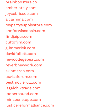
brainboosters.co
amberlately.com
joycebriscoe.com
aicarmina.com
mypartysupplystore.com
annforwisconsin.com
findjaipur.com
cultofjim.com
glimmerick.com
davidfollett.com
newcollegebeat.com
reverbnewyork.com
skinmerch.com
usvisaforum.com
bestmovierulz.com
jagalchi-trade.com
loopersound.com
minapenelope.com
justicereformalliance.com