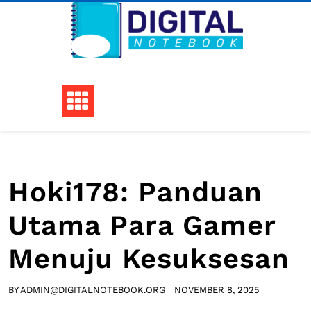
Skip
to
content
Hoki178: Panduan
Utama Para Gamer
Menuju Kesuksesan
BY
ADMIN@DIGITALNOTEBOOK.ORG
NOVEMBER 8, 2025