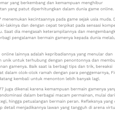
ggemar yang berkembang dan kemampuan menghibur
tan yang patut diperhitungkan dalam dunia game online.
a77 menemukan kecintaannya pada game sejak usia muda. 
ki-lakinya dan dengan cepat terpikat pada sensasi kompe
u. Saat dia mengasah keterampilannya dan mengembang
erbagi pengalaman bermain gamenya kepada dunia melalu
online lainnya adalah kepribadiannya yang menular dan
an unik untuk terhubung dengan penontonnya dan memb
an gamenya. Baik saat ia berbagi tips dan trik, bereaksi
at dalam olok-olok ramah dengan para penggemarnya, F
atang kembali untuk menonton lebih banyak lagi.
na77 juga dikenal karena kemampuan bermain gamenya yan
endominasi dalam berbagai macam permainan, mulai dari
gi, hingga petualangan bermain peran. Refleksnya yang 
ap detail menjadikannya lawan yang tangguh di arena virtu