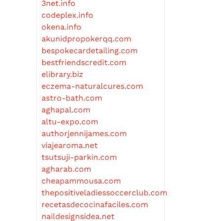
3net.info
codeplex.info
okena.info
akunidpropokerqq.com
bespokecardetailing.com
bestfriendscredit.com
elibrary.biz
eczema-naturalcures.com
astro-bath.com
aghapal.com
altu-expo.com
authorjennijames.com
viajearoma.net
tsutsuji-parkin.com
agharab.com
cheapammousa.com
thepositiveladiessoccerclub.com
recetasdecocinafaciles.com
naildesignsidea.net