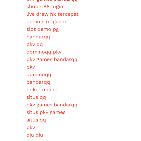
sbobet88 login
live draw hk tercepat
demo slot gacor
slot demo pg
bandarqq
pkv qq
dominoqq pkv
pkv games bandarqq
pkv
dominoqq
bandarqq
poker online
situs qq
pkv games bandarqq
situs pkv games
situs qq
pkv
qiu qiu