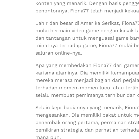
konten yang menarik. Dengan basis pen
penontonnya, Fiona77 telah menjadi kekua
Lahir dan besar di Amerika Serikat, Fion
mulai bermain video game dengan kakak la
dan tantangan untuk menguasai game bar
minatnya terhadap game, Fiona77 mulai b
saluran online-nya.
Apa yang membedakan Fiona77 dari gamer 
karisma alaminya. Dia memiliki kemampu
mereka merasa menjadi bagian dari perjalan
terhadap momen-momen lucu, atau terlib
selalu membuat pemirsanya terhibur dan d
Selain kepribadiannya yang menarik, Fio
mengesankan. Dia memiliki bakat untuk m
penembak orang pertama, permainan strate
pemikiran strategis, dan perhatian terhad
mana pun.