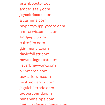
brainboosters.co
amberlately.com
joycebriscoe.com
aicarmina.com
mypartysupplystore.com
annforwisconsin.com
findjaipur.com
cultofjim.com
glimmerick.com
davidfollett.com
newcollegebeat.com
reverbnewyork.com
skinmerch.com
usvisaforum.com
bestmovierulz.com
jagalchi-trade.com
loopersound.com
minapenelope.com
justicereformalliance.com