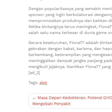
Dengan popularitasnya yang semakin meni
sponsor yang ingin berkolaborasi dengann
mempromosikan produknya dan bahkan diu
Ketika bintangnya terus meningkat, Fiona
salah satu nama terbesar di dunia game on
Secara keseluruhan, Fiona77 adalah binta
gebrakan dengan bakat, karisma, dan has
berkembang, keterampilan yang mengesank
meninggalkan dampak jangka panjang pada 
mengikuti jejaknya. Nantikan Fiona77 yan
[ad_2]
Tags:
slot
Post
Masa Depan Kedokteran: Potensi Ori1
Mengobati Penyakit
navigation