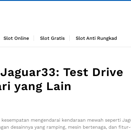
Slot Online
Slot Gratis
Slot Anti Rungkad
 Jaguar33: Test Drive
ri yang Lain
i, kesempatan mengendarai kendaraan mewah seperti Jag
gan desainnya yang ramping, mesin bertenaga, dan fitur-