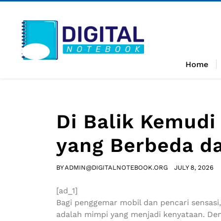
Skip
to
content
Home
Di Balik Kemudi
yang Berbeda da
BY
ADMIN@DIGITALNOTEBOOK.ORG
JULY 8, 2026
[ad_1]
Bagi penggemar mobil dan pencari sensas
adalah mimpi yang menjadi kenyataan. Den