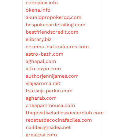
codeplex.info
okena.info
akunidpropokerqq.com
bespokecardetailing.com
bestfriendscredit.com
elibrary.biz
eczema-naturalcures.com
astro-bath.com
aghapal.com
altu-expo.com
authorjennijames.com
viajearoma.net
tsutsuji-parkin.com
agharab.com
cheapammousa.com
thepositiveladiessoccerclub.com
recetasdecocinafaciles.com
naildesignsidea.net
greatpai.com