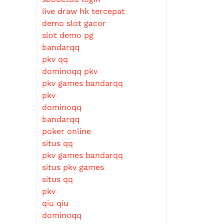
live draw hk tercepat
demo slot gacor
slot demo pg
bandarqq
pkv qq
dominoqq pkv
pkv games bandarqq
pkv
dominoqq
bandarqq
poker online
situs qq
pkv games bandarqq
situs pkv games
situs qq
pkv
qiu qiu
dominoqq