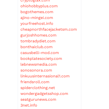
cryptoglax.com
ohiohobbyplus.com
bogothemes.com
ajino-mingei.com
yourfreehost.info
cheapnorthfacejacketsm.com
gurjoshhomes.com
tombradydiet.com
bonthaiclub.com
casusbelli-mod.com
bookplatesociety.com
lebnewsmedia.com
sonosonora.com
linkuusinternasional1.com
friendsroll.com
spiderclothing.net
wondergadgetsshop.com
seatgurunews.com
3net.info