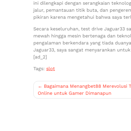
ini dilengkapi dengan serangkaian teknol
jalur, pemantauan titik buta, dan pengere
pikiran karena mengetahui bahwa saya terl
Secara keseluruhan, test drive Jaguar33 s
mewah hingga mesin bertenaga dan tekno
pengalaman berkendara yang tiada duanya
Jaguar33, saya sangat menyarankan untuk
[ad_2]
Tags:
slot
Post
Bagaimana Menangbet88 Merevolusi 
Online untuk Gamer Dimanapun
navigation