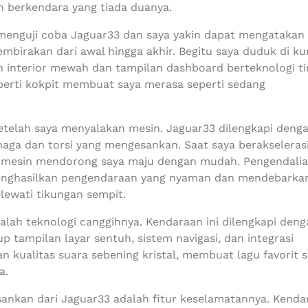
 berkendara yang tiada duanya.
 menguji coba Jaguar33 dan saya yakin dapat mengatakan
irakan dari awal hingga akhir. Begitu saya duduk di kur
 interior mewah dan tampilan dashboard berteknologi ti
perti kokpit membuat saya merasa seperti sedang
telah saya menyalakan mesin. Jaguar33 dilengkapi deng
aga dan torsi yang mengesankan. Saat saya berakseleras
ga mesin mendorong saya maju dengan mudah. Pengendali
menghasilkan pengendaraan yang nyaman dan mendebarkan
elewati tikungan sempit.
dalah teknologi canggihnya. Kendaraan ini dilengkapi den
 tampilan layar sentuh, sistem navigasi, dan integrasi
 kualitas suara sebening kristal, membuat lagu favorit 
a.
nkan dari Jaguar33 adalah fitur keselamatannya. Kenda