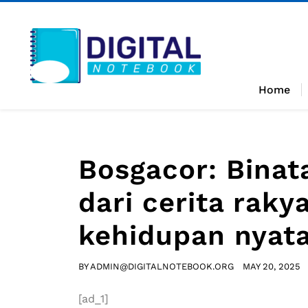
Skip
to
content
Home
Bosgacor: Binat
dari cerita raky
kehidupan nyat
BY
ADMIN@DIGITALNOTEBOOK.ORG
MAY 20, 2025
[ad_1]