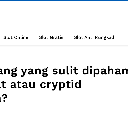
Slot Online
Slot Gratis
Slot Anti Rungkad
ang yang sulit dipaha
at atau cryptid
a?