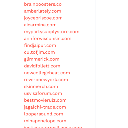
brainboosters.co
amberlately.com
joycebriscoe.com
aicarmina.com
mypartysupplystore.com
annforwisconsin.com
findjaipur.com
cultofjim.com
glimmerick.com
davidfollett.com
newcollegebeat.com
reverbnewyork.com
skinmerch.com
usvisaforum.com
bestmovierulz.com
jagalchi-trade.com
loopersound.com
minapenelope.com
justicereformalliance.com