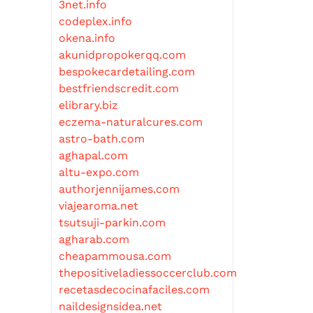
3net.info
codeplex.info
okena.info
akunidpropokerqq.com
bespokecardetailing.com
bestfriendscredit.com
elibrary.biz
eczema-naturalcures.com
astro-bath.com
aghapal.com
altu-expo.com
authorjennijames.com
viajearoma.net
tsutsuji-parkin.com
agharab.com
cheapammousa.com
thepositiveladiessoccerclub.com
recetasdecocinafaciles.com
naildesignsidea.net