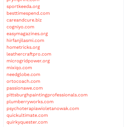
sportkeeda.org
besttimespend.com
careandcure.biz
cogniyo.com
easymagazines.org
hirfanjilasmi.com
hometricks.org
leathercraftpro.com
microgridpower.org
mixiqo.com
needglobe.com
ortocoach.com
passionawe.com
pittsburghpaintingprofessionals.com
plumberryworks.com
psychoterapiawioletanowak.com
quickultimate.com
quirkyquester.com