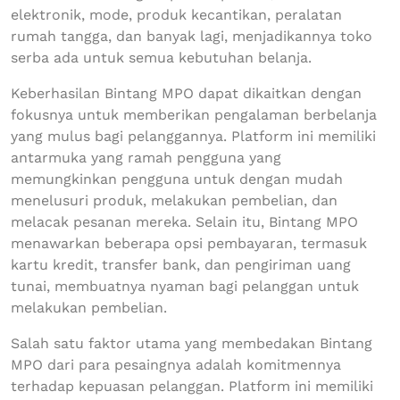
elektronik, mode, produk kecantikan, peralatan
rumah tangga, dan banyak lagi, menjadikannya toko
serba ada untuk semua kebutuhan belanja.
Keberhasilan Bintang MPO dapat dikaitkan dengan
fokusnya untuk memberikan pengalaman berbelanja
yang mulus bagi pelanggannya. Platform ini memiliki
antarmuka yang ramah pengguna yang
memungkinkan pengguna untuk dengan mudah
menelusuri produk, melakukan pembelian, dan
melacak pesanan mereka. Selain itu, Bintang MPO
menawarkan beberapa opsi pembayaran, termasuk
kartu kredit, transfer bank, dan pengiriman uang
tunai, membuatnya nyaman bagi pelanggan untuk
melakukan pembelian.
Salah satu faktor utama yang membedakan Bintang
MPO dari para pesaingnya adalah komitmennya
terhadap kepuasan pelanggan. Platform ini memiliki