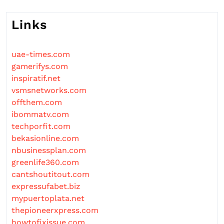
Links
uae-times.com
gamerifys.com
inspiratif.net
vsmsnetworks.com
offthem.com
ibommatv.com
techporfit.com
bekasionline.com
nbusinessplan.com
greenlife360.com
cantshoutitout.com
expressufabet.biz
mypuertoplata.net
thepioneerxpress.com
howtofixissue.com