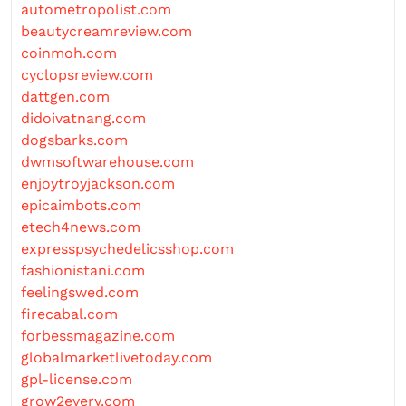
autometropolist.com
beautycreamreview.com
coinmoh.com
cyclopsreview.com
dattgen.com
didoivatnang.com
dogsbarks.com
dwmsoftwarehouse.com
enjoytroyjackson.com
epicaimbots.com
etech4news.com
expresspsychedelicsshop.com
fashionistani.com
feelingswed.com
firecabal.com
forbessmagazine.com
globalmarketlivetoday.com
gpl-license.com
grow2every.com