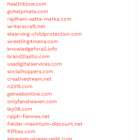
healthblow.com
gohelpmate.com
rajdhani-satta-matka.com
writerscraft.net
elearning-childprotection.com
wrestling4mena.com
knowledgeforall.info
brand2lastio.com
usadigitalservices.com
socialhoppers.com
creativedream.net
n2315.com
getwebonline.com
onlyfansheaven.com
lky08.com
ralph-fiennes.net
fielder-maximum-discount.net
fitfllex.com
genesisbusinesscredit.com