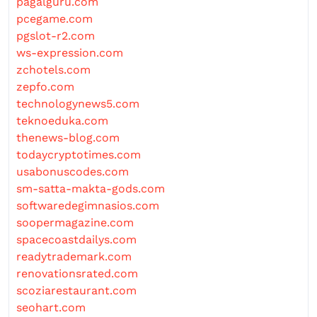
pagalguru.com
pcegame.com
pgslot-r2.com
ws-expression.com
zchotels.com
zepfo.com
technologynews5.com
teknoeduka.com
thenews-blog.com
todaycryptotimes.com
usabonuscodes.com
sm-satta-makta-gods.com
softwaredegimnasios.com
soopermagazine.com
spacecoastdailys.com
readytrademark.com
renovationsrated.com
scoziarestaurant.com
seohart.com