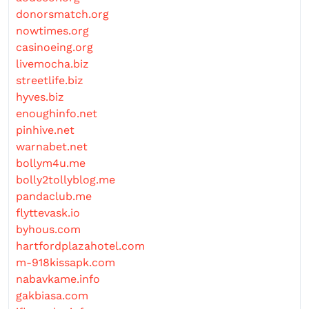
donorsmatch.org
nowtimes.org
casinoeing.org
livemocha.biz
streetlife.biz
hyves.biz
enoughinfo.net
pinhive.net
warnabet.net
bollym4u.me
bolly2tollyblog.me
pandaclub.me
flyttevask.io
byhous.com
hartfordplazahotel.com
m-918kissapk.com
nabavkame.info
gakbiasa.com