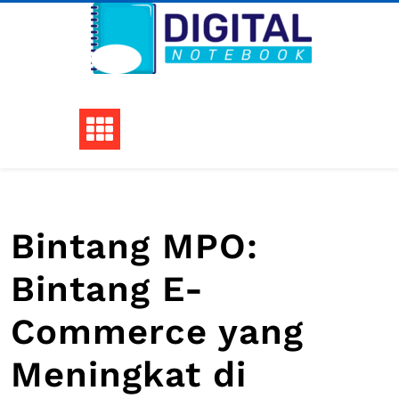
Skip
to
content
Bintang MPO:
Bintang E-
Commerce yang
Meningkat di