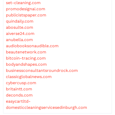
set-cleaning.com
promodesignai.com
publicistspaper.com
quindaily.com
abosulte.com
aiverse24.com
anubella.com
audiobooksonaudible.com
beautenetwork.com
bitcoin-tracing.com
bodyandshapes.com
businessconsultantsroundrock.com
classicglobalnews.com
cybercusp.com
britaintt.com
deconds.com
easycartltd-
domesticcleaningservicesedinburgh.com