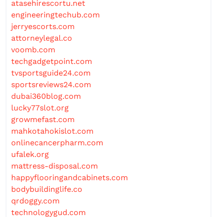
atasehirescortu.net
engineeringtechub.com
jerryescorts.com
attorneylegal.co
voomb.com
techgadgetpoint.com
tvsportsguide24.com
sportsreviews24.com
dubai360blog.com
lucky77slot.org
growmefast.com
mahkotahokislot.com
onlinecancerpharm.com
ufalek.org
mattress-disposal.com
happyflooringandcabinets.com
bodybuildinglife.co
qrdoggy.com
technologygud.com