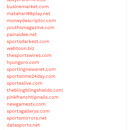
businemarket.com
matahari88play.net
moneydescriptor.com
youthsmagazine.com
painaidee.net
sportsdarkest.com
webtoon.biz
thesportswires.com
hyungpro.com
sportingnewsnet.com
sportstime24day.com
sporteslive.com
theblingblingshields.com
pinkfrenchtipnails.com
newgamestv.com
sportsgallerys.com
sportsmirrors.net
datasports.net