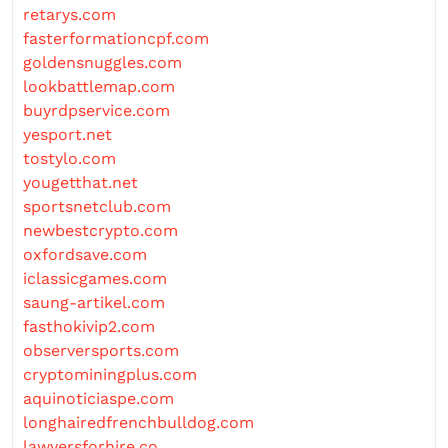
retarys.com
fasterformationcpf.com
goldensnuggles.com
lookbattlemap.com
buyrdpservice.com
yesport.net
tostylo.com
yougetthat.net
sportsnetclub.com
newbestcrypto.com
oxfordsave.com
iclassicgames.com
saung-artikel.com
fasthokivip2.com
observersports.com
cryptominingplus.com
aquinoticiaspe.com
longhairedfrenchbulldog.com
lawyersforhire.co