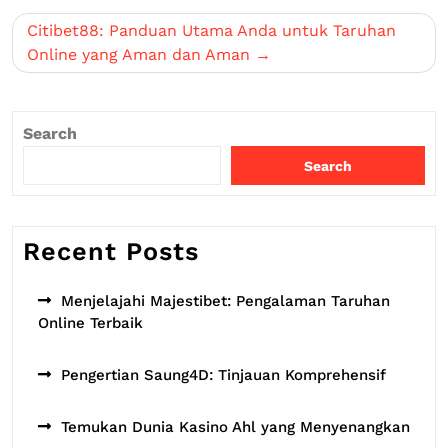
Citibet88: Panduan Utama Anda untuk Taruhan
Online yang Aman dan Aman
Search
Search
Recent Posts
Menjelajahi Majestibet: Pengalaman Taruhan
Online Terbaik
Pengertian Saung4D: Tinjauan Komprehensif
Temukan Dunia Kasino Ahl yang Menyenangkan