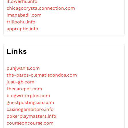
iflowerhu.info
chicagocrystalconnection.com
imanabadii.com
trilipohu.info
appruptio.info
Links
punjwanis.com
the-parcs-clematiscondos.com
jusu-gb.com
thecarepet.com
blogwriterplus.com
guestpostingseo.com
casinogambitpro.info
pokerplaymasters.info
courseoncourse.com