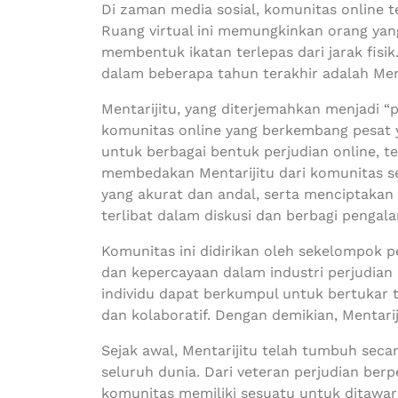
Di zaman media sosial, komunitas online te
Ruang virtual ini memungkinkan orang yan
membentuk ikatan terlepas dari jarak fis
dalam beberapa tahun terakhir adalah Ment
Mentarijitu, yang diterjemahkan menjadi “p
komunitas online yang berkembang pesat y
untuk berbagai bentuk perjudian online, t
membedakan Mentarijitu dari komunitas se
yang akurat dan andal, serta menciptakan
terlibat dalam diskusi dan berbagi penga
Komunitas ini didirikan oleh sekelompok p
dan kepercayaan dalam industri perjudian
individu dapat berkumpul untuk bertukar t
dan kolaboratif. Dengan demikian, Mentariji
Sejak awal, Mentarijitu telah tumbuh seca
seluruh dunia. Dari veteran perjudian berp
komunitas memiliki sesuatu untuk ditawar