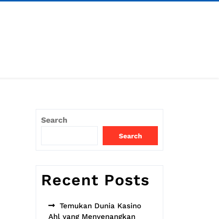
Search
Search
Recent Posts
Temukan Dunia Kasino
Ahl yang Menyenangkan