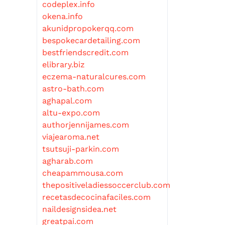
codeplex.info
okena.info
akunidpropokerqq.com
bespokecardetailing.com
bestfriendscredit.com
elibrary.biz
eczema-naturalcures.com
astro-bath.com
aghapal.com
altu-expo.com
authorjennijames.com
viajearoma.net
tsutsuji-parkin.com
agharab.com
cheapammousa.com
thepositiveladiessoccerclub.com
recetasdecocinafaciles.com
naildesignsidea.net
greatpai.com