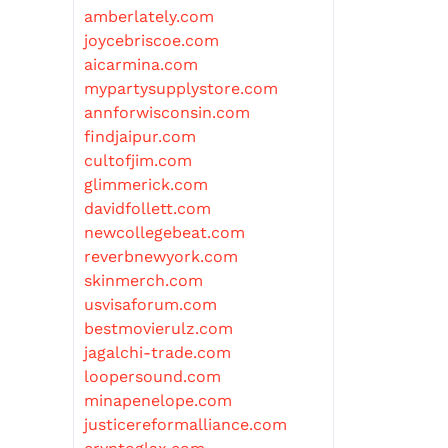
amberlately.com
joycebriscoe.com
aicarmina.com
mypartysupplystore.com
annforwisconsin.com
findjaipur.com
cultofjim.com
glimmerick.com
davidfollett.com
newcollegebeat.com
reverbnewyork.com
skinmerch.com
usvisaforum.com
bestmovierulz.com
jagalchi-trade.com
loopersound.com
minapenelope.com
justicereformalliance.com