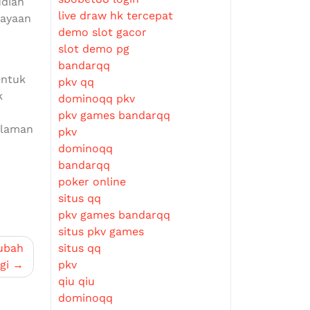
udian
live draw hk tercepat
cayaan
demo slot gacor
slot demo pg
bandarqq
entuk
pkv qq
k
dominoqq pkv
pkv games bandarqq
alaman
pkv
dominoqq
bandarqq
poker online
situs qq
pkv games bandarqq
situs pkv games
gubah
situs qq
gi
pkv
qiu qiu
dominoqq