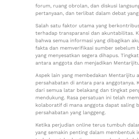
forum, ruang obrolan, dan diskusi langs
pertanyaan, dan terlibat dalam debat yan
Salah satu faktor utama yang berkontribu
terhadap transparansi dan akuntabilitas.
bahwa semua informasi yang dibagikan ak
fakta dan memverifikasi sumber sebelum be
yang menyesatkan segera dihapus. Tingk
antara anggota dan menjadikan Mentarijitu
Aspek lain yang membedakan Mentarijitu 
persahabatan di antara para anggotanya. 
dari semua latar belakang dan tingkat pe
mendukung. Rasa persatuan ini telah me
kolaboratif di mana anggota dapat salin
persahabatan yang langgeng.
Ketika perjudian online terus tumbuh dal
yang semakin penting dalam membentuk in