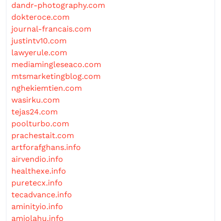
dandr-photography.com
dokteroce.com
journal-francais.com
justintv10.com
lawyerule.com
mediamingleseaco.com
mtsmarketingblog.com
nghekiemtien.com
wasirku.com
tejas24.com
poolturbo.com
prachestait.com
artforafghans.info
airvendio.info
healthexe.info
puretecx.info
tecadvance.info
aminityio.info
amiolahu.info