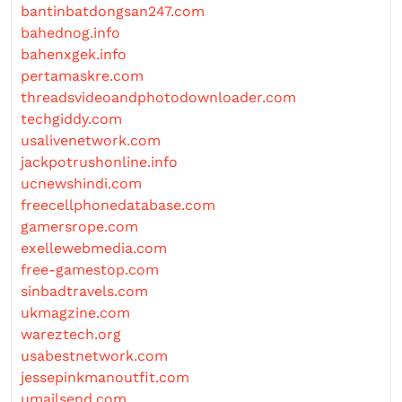
bantinbatdongsan247.com
bahednog.info
bahenxgek.info
pertamaskre.com
threadsvideoandphotodownloader.com
techgiddy.com
usalivenetwork.com
jackpotrushonline.info
ucnewshindi.com
freecellphonedatabase.com
gamersrope.com
exellewebmedia.com
free-gamestop.com
sinbadtravels.com
ukmagzine.com
wareztech.org
usabestnetwork.com
jessepinkmanoutfit.com
umailsend.com