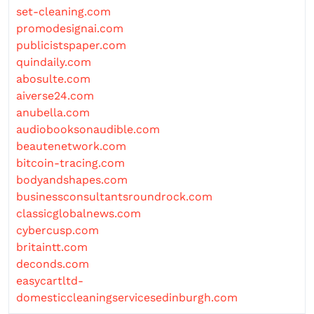
set-cleaning.com
promodesignai.com
publicistspaper.com
quindaily.com
abosulte.com
aiverse24.com
anubella.com
audiobooksonaudible.com
beautenetwork.com
bitcoin-tracing.com
bodyandshapes.com
businessconsultantsroundrock.com
classicglobalnews.com
cybercusp.com
britaintt.com
deconds.com
easycartltd-
domesticcleaningservicesedinburgh.com