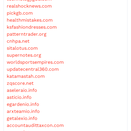
realshocknews.com
pickgb.com
healthmistakes.com
ksfashiondresses.com
patterntrader.org
cnhpa.net
sitalotus.com
supernotes.org
worldsportsempires.com
updatecentral360.com
katamastah.com
zqscore.net
aseleraio.info
asticio.info
egardenio.info
arxteamio.info
getalexio.info
accountaudittaxcon.com