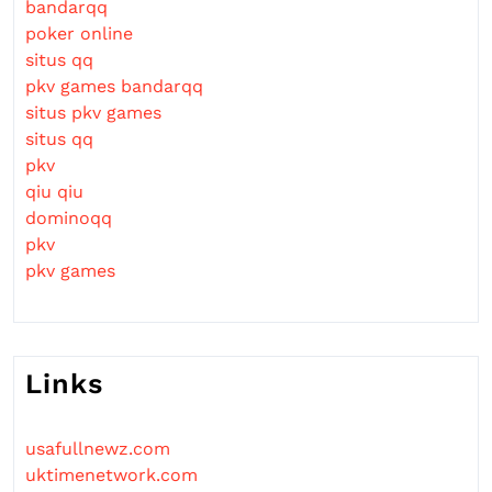
bandarqq
poker online
situs qq
pkv games bandarqq
situs pkv games
situs qq
pkv
qiu qiu
dominoqq
pkv
pkv games
Links
usafullnewz.com
uktimenetwork.com