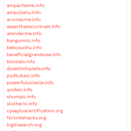
ampacheme.info
ampullahu.info
aromaxme.info
asserthatecontrast.info
atenderme.info
bangumiio.info
bekosunhu.info
beneficialgrandiose.info
blomaio.info
dosellinfoplete.info
podtubeio.info
powerfulvolatile.info
qvidsio.info
shumaio.info
slotherio.info
cysapluscertification.org
fortnitehacks.org
loginsearch.org