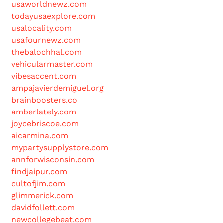
usaworldnewz.com
todayusaexplore.com
usalocality.com
usafournewz.com
thebalochhal.com
vehicularmaster.com
vibesaccent.com
ampajavierdemiguel.org
brainboosters.co
amberlately.com
joycebriscoe.com
aicarmina.com
mypartysupplystore.com
annforwisconsin.com
findjaipur.com
cultofjim.com
glimmerick.com
davidfollett.com
newcollegebeat.com