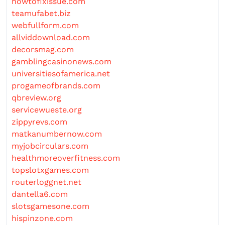
howtofixissue.com
teamufabet.biz
webfullform.com
allviddownload.com
decorsmag.com
gamblingcasinonews.com
universitiesofamerica.net
progameofbrands.com
qbreview.org
servicewueste.org
zippyrevs.com
matkanumbernow.com
myjobcirculars.com
healthmoreoverfitness.com
topslotxgames.com
routerloggnet.net
dantella6.com
slotsgamesone.com
hispinzone.com