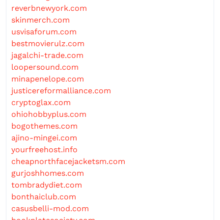
reverbnewyork.com
skinmerch.com
usvisaforum.com
bestmovierulz.com
jagalchi-trade.com
loopersound.com
minapenelope.com
justicereformalliance.com
cryptoglax.com
ohiohobbyplus.com
bogothemes.com
ajino-mingei.com
yourfreehost.info
cheapnorthfacejacketsm.com
gurjoshhomes.com
tombradydiet.com
bonthaiclub.com
casusbelli-mod.com