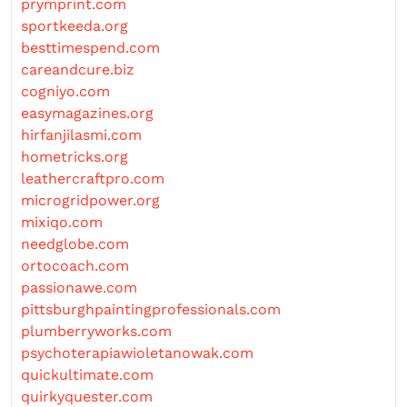
prymprint.com
sportkeeda.org
besttimespend.com
careandcure.biz
cogniyo.com
easymagazines.org
hirfanjilasmi.com
hometricks.org
leathercraftpro.com
microgridpower.org
mixiqo.com
needglobe.com
ortocoach.com
passionawe.com
pittsburghpaintingprofessionals.com
plumberryworks.com
psychoterapiawioletanowak.com
quickultimate.com
quirkyquester.com