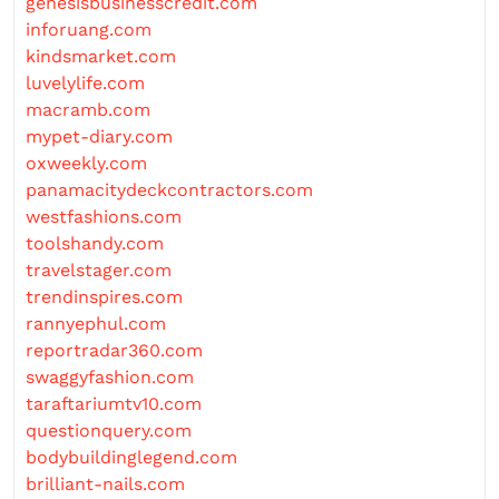
genesisbusinesscredit.com
inforuang.com
kindsmarket.com
luvelylife.com
macramb.com
mypet-diary.com
oxweekly.com
panamacitydeckcontractors.com
westfashions.com
toolshandy.com
travelstager.com
trendinspires.com
rannyephul.com
reportradar360.com
swaggyfashion.com
taraftariumtv10.com
questionquery.com
bodybuildinglegend.com
brilliant-nails.com