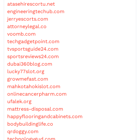
atasehirescortu.net
engineeringtechub.com
jerryescorts.com
attorneylegal.co
voomb.com
techgadgetpoint.com
tvsportsguide24.com
sportsreviews24.com
dubai360blog.com
lucky77slot.org
growmefast.com
mahkotahokislot.com
onlinecancerpharm.com
ufalek.org
mattress-disposal.com
happyflooringandcabinets.com
bodybuildinglife.co
qrdoggy.com
technologygud.com