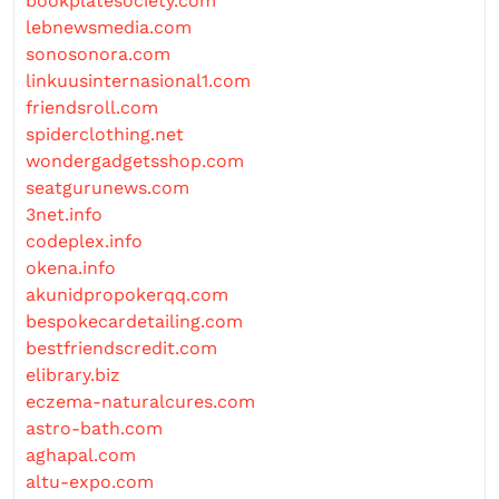
bookplatesociety.com
lebnewsmedia.com
sonosonora.com
linkuusinternasional1.com
friendsroll.com
spiderclothing.net
wondergadgetsshop.com
seatgurunews.com
3net.info
codeplex.info
okena.info
akunidpropokerqq.com
bespokecardetailing.com
bestfriendscredit.com
elibrary.biz
eczema-naturalcures.com
astro-bath.com
aghapal.com
altu-expo.com