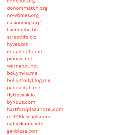
aodecor.org
donorsmatch.org
nowtimes.org
casinoeing.org
livemocha.biz
streetlife.biz
hyves.biz
enoughinfo.net
pinhive.net
warnabet.net
bollym4u.me
bolly2tollyblog.me
pandaclub.me
flyttevask.io
byhous.com
hartfordplazahotel.com
m-918kissapk.com
nabavkame.info
gakbiasa.com