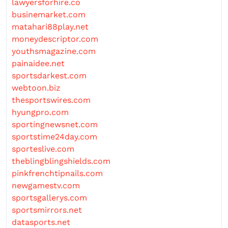
lawyersforhire.co
businemarket.com
matahari88play.net
moneydescriptor.com
youthsmagazine.com
painaidee.net
sportsdarkest.com
webtoon.biz
thesportswires.com
hyungpro.com
sportingnewsnet.com
sportstime24day.com
sporteslive.com
theblingblingshields.com
pinkfrenchtipnails.com
newgamestv.com
sportsgallerys.com
sportsmirrors.net
datasports.net