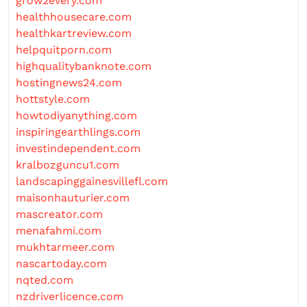
grow2every.com
healthhousecare.com
healthkartreview.com
helpquitporn.com
highqualitybanknote.com
hostingnews24.com
hottstyle.com
howtodiyanything.com
inspiringearthlings.com
investindependent.com
kralbozguncu1.com
landscapinggainesvillefl.com
maisonhauturier.com
mascreator.com
menafahmi.com
mukhtarmeer.com
nascartoday.com
nqted.com
nzdriverlicence.com