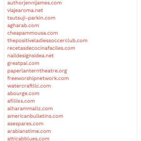
authorjennijames.com
viajearoma.net
tsutsuji-parkin.com
agharab.com
cheapammousa.com
thepositiveladiessoccerclub.com
recetasdecocinafaciles.com
naildesignsidea.net
greatpai.com
paperlanterntheatre.org
freeworshipnetwork.com
watercraftllc.com
abourge.com
afiliixs.com
alharammallz.com
americanbulletins.com
asespares.com
arabianstime.com
atticabblues.com