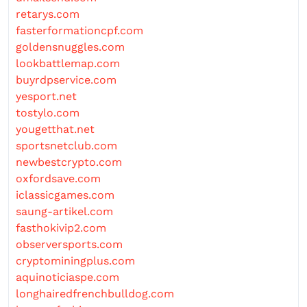
retarys.com
fasterformationcpf.com
goldensnuggles.com
lookbattlemap.com
buyrdpservice.com
yesport.net
tostylo.com
yougetthat.net
sportsnetclub.com
newbestcrypto.com
oxfordsave.com
iclassicgames.com
saung-artikel.com
fasthokivip2.com
observersports.com
cryptominingplus.com
aquinoticiaspe.com
longhairedfrenchbulldog.com