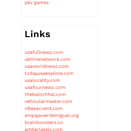
pkv games
Links
usafullnewz.com
uktimenetwork.com
usaworldnewz.com
todayusaexplore.com
usalocality.com
usafournewz.com
thebalochhal.com
vehicularmaster.com
vibesaccent.com
ampajavierdemiguel.org
brainboosters.co
amberlately.com