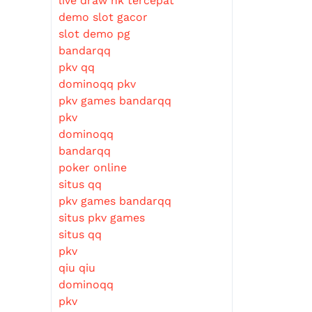
live draw hk tercepat
demo slot gacor
slot demo pg
bandarqq
pkv qq
dominoqq pkv
pkv games bandarqq
pkv
dominoqq
bandarqq
poker online
situs qq
pkv games bandarqq
situs pkv games
situs qq
pkv
qiu qiu
dominoqq
pkv