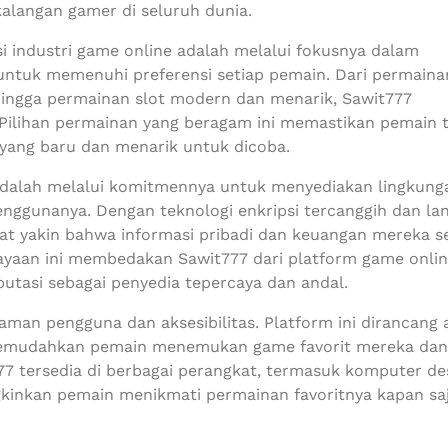
kalangan gamer di seluruh dunia.
i industri game online adalah melalui fokusnya dalam
ntuk memenuhi preferensi setiap pemain. Dari permaina
 hingga permainan slot modern dan menarik, Sawit777
ilihan permainan yang beragam ini memastikan pemain t
 yang baru dan menarik untuk dicoba.
adalah melalui komitmennya untuk menyediakan lingkung
nggunanya. Dengan teknologi enkripsi tercanggih dan la
t yakin bahwa informasi pribadi dan keuangan mereka se
ayaan ini membedakan Sawit777 dari platform game onli
tasi sebagai penyedia tepercaya dan andal.
man pengguna dan aksesibilitas. Platform ini dirancang 
memudahkan pemain menemukan game favorit mereka dan
777 tersedia di berbagai perangkat, termasuk komputer de
gkinkan pemain menikmati permainan favoritnya kapan saj